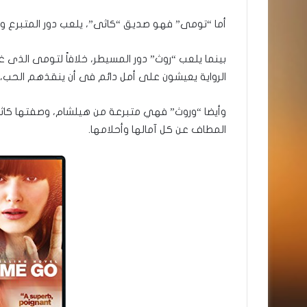
أما “تومى” فهو صديق “كاثى”، يلعب دور المتبرع
بينما يلعب “روث” دور المسيطر، خلافاً لتومى الذى غ
الرواية يعيشون على أمل دائم فى أن ينقذهم الحب، أو
وأيضا “وروث” فهي متبرعة من هيلشام، وصفتها كاثى 
المطاف عن كل آمالها وأحلامها.