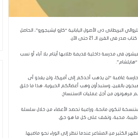
روائي البريطانى ذى الأصول اليابانية “كازو ايشيجورو”، الحاصل
اية الصادرة عام 2005، حول 3 أصدقاء يعيشون فى مدرسة داخلية قديمة طلابها أيتام بلا آباء أو نسب
هايلشام”.
 حارسة غاضبة “لن يذهب أحدكم إلى أمريكا، ولن يغدو أى
صبحون بالغين، وستبدأون وهب أعضائكم الحيوية، هذا ما خلق
هم مرهونون من أجل عمليات الاستنساخ.
تنسخة لتكون مانحة، وراعية تحصد الأعضاء من خلال سلسلة
، طيبة، محبة، وتقف على كل ما هو حق.
تظهر الكثير من المشاعر عندما تنظر إلى الوراء نحو ماضيها.