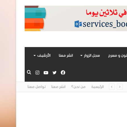
ون و مسرح
سجل الزوار
انشر معنا
الأرشيف
فيسبوك
تويتر
يوتيوب
انستقرام
بحث
الرئيسية
من نحن؟
انشر معنا
تواصل معنا
عن