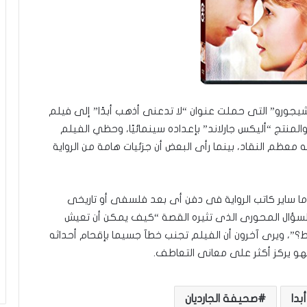
يشيجورو” التى حملت عنوان “لا تدعنى أذهب أبدًا” إلى فيلم
Ne”، وقام السيناريست والمنتج “أليكس جارلاند” بإعداده سينمائيًا، وحظي الفيلم
عظم النقاد، بينما رأى البعض أن جزئيات هامة من الرواية
ا ساير كاتب الرواية فى دفن أى بعد فلسفى أو تاريخى
السؤال المحورى الذى تثيره القصة “كيف يمكن أن تعيش
قط؟”، ويرى آخرون أن الفيلم تجنب خطآ جسيما بإقحام أحداثه
هو يركز أكثر على معانى التعاطف.
بدا
صحيفة الجارديان