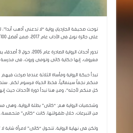
توجت صحيفة الجارديان رواية “لا تدعنى أذهب أبدا”، لل
على جائزة نوبل فى الآداب عام 2017، ضمن أفضل 100 كتاب صدر فى القرن الـ 21 حتى الآن.
تدور أحداث الرو
معروف، إنها حكاية كاثى وتومى وروث، فى مدرسة “
تبدأ حبكة الرواية ومأساة الثلاثة عندما صرخت فيهم
منكم نجماً سينمائياً، فخط الحياة مرسوم لكم.. ست
كل منكم لأجله”، ومن هنا تبدأ ذورة الأحداث حيث إن
وشخصيات الرواية هم: “كاثى” بطلة الرواية، وهى مس
من التبرعات، خلال طفولتها، كانت “كاثى” متحمسة
ولكن فى نهاية الرواية، تتحول “كاثى” لامرأة شابة لا 