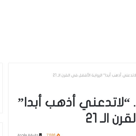
1 كتاب .. “لاتدعني أذهب أبدا”
ن الـ 21
1٬686
دقيقة واحدة