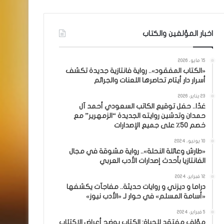
اخبار المؤلفين والكتاب
15 مايو، 2026
«الكتاب المفقود».. رواية فانتازية جديدة تكشف
أسرار دار أيتام تحاصرها اللعنات والجرائم
23 يناير، 2026
غدًا.. حفل توقيع الكاتب السعودي أحمد آل
حمدان وتدشين روايته الجديدة “الزمهرير” مع
خصم 50٪ على جميع الإصدارات
10 يونيو، 2024
«طارش وعائلة النحلة».. رواية مشوقة في مجال
الفانتازيا بأحدث إصدارات الأدب العربي
12 فبراير، 2024
دراما و ديزني و روايات حديثة.. مفاجآت يكشفها
«أسامة المسلم» في حوار لـ «الأدب نيوز»
5 فبراير، 2024
مؤلف مفتقد للحياة: الكتاب يوضح أعراض الاكتئاب