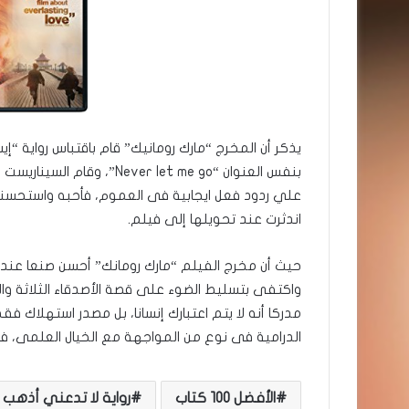
يذكر أن المخرج “مارك رومانيك” قام باقتباس رواية “إ
بنفس العنوان “ver let me go
علي ردود فعل ايجابية فى العموم، فأحبه واستحسنه م
اندثرت عند تحويلها إلى فيلم.
حيث أن مخرج الفيلم “مارك رومانك” أحسن صنعا عندم
واكتفى بتسليط الضوء على قصة الأصدقاء الثلاثة و
مدركا أنه لا يتم اعتبارك إنسانا، بل مصدر استهلاك ف
الدرامية فى نوع من المواجهة مع الخيال العلمى، ف
الأفضل 100 كتاب
رواية لا تدعني أذهب أ