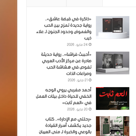
«ذاكرة في قبضة عاشق»..
رواية جديدة تمزج بين الحب
والغموض وحدود الجنون لـ علاء
ذيب
24 مايو، 2026
«أحببتُ فراشة».. رواية حديثة
صادرة عن مركز الأدب العربي
تغوص في هشاشة الحب
وصراعات الذات
21 مايو، 2026
أحمد مغربي يروي الوجه
الخفي للحياة داخل بيئات العمل
في «العم ثابت»
20 مايو، 2026
«رحلتي مع الإدارة».. كتاب
جديد يكشف أسرار القيادة
بالوعي والخبرة لـ منى العيبان