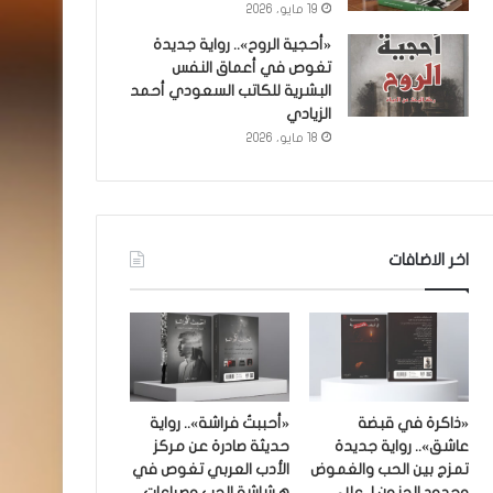
19 مايو، 2026
«أحجية الروح».. رواية جديدة
تغوص في أعماق النفس
البشرية للكاتب السعودي أحمد
الزيادي
18 مايو، 2026
اخر الاضافات
«ذاكرة في قبضة
«أحببتُ فراشة».. رواية
عاشق».. رواية جديدة
حديثة صادرة عن مركز
تمزج بين الحب والغموض
الأدب العربي تغوص في
وحدود الجنون لـ علاء
هشاشة الحب وصراعات