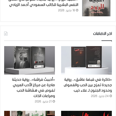
النفس البشرية للكاتب السعودي أحمد الزيادي
18 مايو، 2026
اخر الاضافات
«ذاكرة في قبضة عاشق».. رواية
«أحببتُ فراشة».. رواية حديثة
جديدة تمزج بين الحب والغموض
صادرة عن مركز الأدب العربي
وحدود الجنون لـ علاء ذيب
تغوص في هشاشة الحب
وصراعات الذات
24 مايو، 2026
21 مايو، 2026