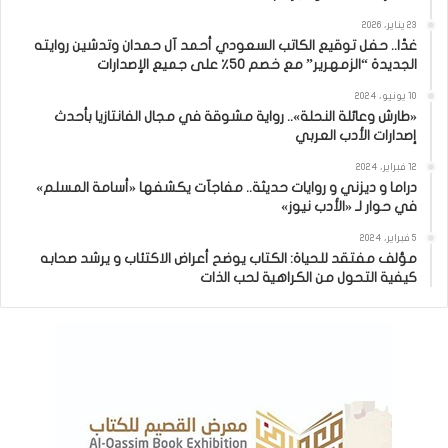
23 يناير، 2026
غدًا.. حفل توقيع الكاتب السعودي أحمد آل حمدان وتدشين روايته
الجديدة “الزمهرير” مع خصم 50٪ على جميع الإصدارات
10 يونيو، 2024
«طارش وعائلة النحلة».. رواية مشوقة في مجال الفانتازيا بأحدث
إصدارات الأدب العربي
12 فبراير، 2024
دراما و ديزني و روايات حديثة.. مفاجآت يكشفها «أسامة المسلم»
في حوار لـ «الأدب نيوز»
5 فبراير، 2024
مؤلف مفتقد للحياة: الكتاب يوضح أعراض الاكتئاب و يرشد صحابه
كيفية التحول من الكراهية لحب الذات