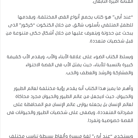
الفنانة أميرة التابعى.
“عند أبى” هو كتاب يجمع أنواع القص المختلفة، ويقدمها
للطفل المتلقي بأسلوب شائق، من خلال الكتكوت “كركور” الذى
يبحث عن حدوتة ويتعرف عليها من خلال أشكال حكى متنوعة من
قبل شخصيات متعددة.
ويسلط الكتاب الضوء على علاقة الأبناء والأب، ويقدم الأب كقيمة
كبيرة بالنسبة للأبناء، حيث يمثل الأب فى القصة الاحتواء
والمشاركة والرشد والعطف والحب.
وأهم ما يميز هذا الكتاب أنه يقدم رؤية مختلفة لعالم الطيور
والحيوان، حيث لايجعل من عالم الطيور والحيوان مجرد محاكاة
لعالم الإنسان بل يجعله يوازى عالم الإنسان مع المحافظة على
مفرداته المتعددة، ويضفى على شخصيات الطيور والحيوانات فى
القصة خصوصية وتفردا.
ويستخدم “عند أبي” لغة ميسرة وألفاظ بسيطة تناسب مختلف