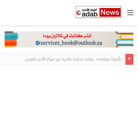
القائمة
«أحببتُ فراشة».. رواية حديثة صادرة عن مركز الأدب العربي تغوص في هشاشة الحب وصراعات الذات