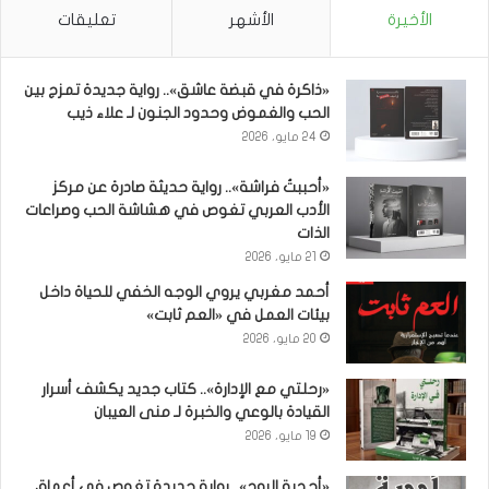
الأخيرة
الأشهر
تعليقات
«ذاكرة في قبضة عاشق».. رواية جديدة تمزج بين
الحب والغموض وحدود الجنون لـ علاء ذيب
24 مايو، 2026
«أحببتُ فراشة».. رواية حديثة صادرة عن مركز
الأدب العربي تغوص في هشاشة الحب وصراعات
الذات
21 مايو، 2026
أحمد مغربي يروي الوجه الخفي للحياة داخل
بيئات العمل في «العم ثابت»
20 مايو، 2026
«رحلتي مع الإدارة».. كتاب جديد يكشف أسرار
القيادة بالوعي والخبرة لـ منى العيبان
19 مايو، 2026
«أحجية الروح».. رواية جديدة تغوص في أعماق