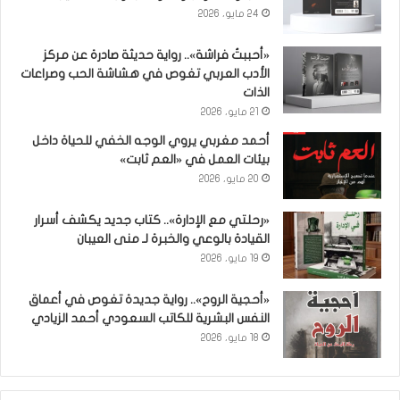
24 مايو، 2026
«أحببتُ فراشة».. رواية حديثة صادرة عن مركز
الأدب العربي تغوص في هشاشة الحب وصراعات
الذات
21 مايو، 2026
أحمد مغربي يروي الوجه الخفي للحياة داخل
بيئات العمل في «العم ثابت»
20 مايو، 2026
«رحلتي مع الإدارة».. كتاب جديد يكشف أسرار
القيادة بالوعي والخبرة لـ منى العيبان
19 مايو، 2026
«أحجية الروح».. رواية جديدة تغوص في أعماق
النفس البشرية للكاتب السعودي أحمد الزيادي
18 مايو، 2026