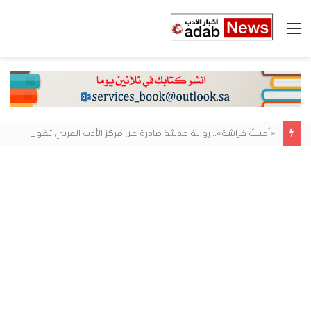
القائمة
«أحببتُ فراشة».. رواية حديثة صادرة عن مركز الأدب العربي تغوص في هشاشة الحب وصراعات الذات