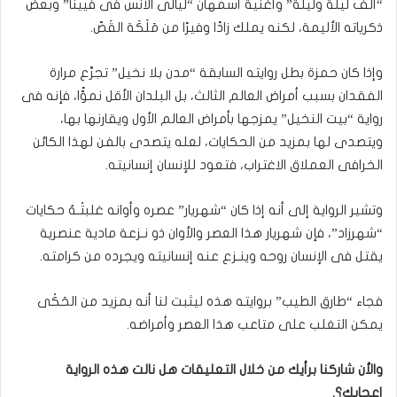
“ألف ليلة وليلة” وأغنية أسمهان “ليالى الأنس فى فيينا” وبعض
ذكرياته الأليمة، لكنه يملك زادًا وفيرًا من مَلَكَة القَصّ.
وإذا كان حمزة بطل روايته السابقة “مدن بلا نخيل” تجرَّع مرارة
الفقدان بسبب أمراض العالم الثالث، بل البلدان الأقل نموًّا، فإنه فى
رواية “بيت النخيل” يمزجها بأمراض العالم الأول ويقارنها بها،
ويتصدى لها بمزيد من الحكايات، لعله يتصدى بالفن لهذا الكائن
الخرافى العملاق الاغتراب، فتعود للإنسان إنسانيته.
وتشير الرواية إلى أنه إذا كان “شهريار” عصره وأوانه غلبتْـهُ حكايات
“شهرزاد”، فإن شهريار هذا العصر والأوان ذو نـزعة مادية عنصرية
يقتل فى الإنسان روحه وينـزع عنه إنسانيته ويجرده من كرامته.
فجاء “طارق الطيب” بروايته هذه ليثبت لنا أنه بمزيد من الحَكْى
يمكن التغلب على متاعب هذا العصر وأمراضه.
والأن شاركنا برأيك من خلال التعليقات هل نالت هذه الرواية
إعجابك؟.