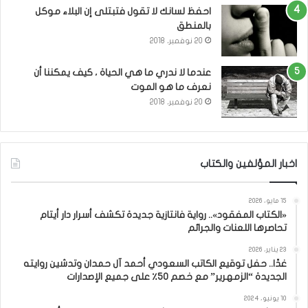
احفظ لسانك لا تقول فتبتلى إن البلاء موكل
بالمنطق
20 نوفمبر، 2018
عندما لا ندري ما هي الحياة ، كيف يمكننا أن
نعرف ما هو الموت
20 نوفمبر، 2018
اخبار المؤلفين والكتاب
15 مايو، 2026
«الكتاب المفقود».. رواية فانتازية جديدة تكشف أسرار دار أيتام
تحاصرها اللعنات والجرائم
23 يناير، 2026
غدًا.. حفل توقيع الكاتب السعودي أحمد آل حمدان وتدشين روايته
الجديدة “الزمهرير” مع خصم 50٪ على جميع الإصدارات
10 يونيو، 2024