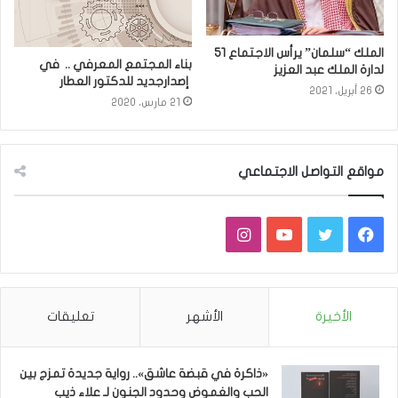
الملك “سلمان” يرأس الاجتماع ٥١
بناء المجتمع المعرفي .. في
لدارة الملك عبد العزيز
إصدارجديد للدكتور العطار
26 أبريل، 2021
21 مارس، 2020
مواقع التواصل الاجتماعي
فيسبوك
تويتر
يوتيوب
انستقرام
الأخيرة
الأشهر
تعليقات
«ذاكرة في قبضة عاشق».. رواية جديدة تمزج بين
الحب والغموض وحدود الجنون لـ علاء ذيب