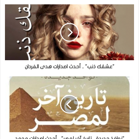
"عشقك ذنب" .. أحدث اصدارات هدى الفردان
"نوافذ جديدة .. تاريخ آخر لمصر" .. أحدث اصدارات محمد