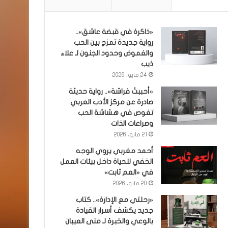
«ذاكرة في قبضة عاشق»..
رواية جديدة تمزج بين الحب
والغموض وحدود الجنون لـ علاء
ذيب
24 مايو، 2026
«أحببتُ فراشة».. رواية حديثة
صادرة عن مركز الأدب العربي
تغوص في هشاشة الحب
وصراعات الذات
21 مايو، 2026
أحمد مغربي يروي الوجه
الخفي للحياة داخل بيئات العمل
في «العم ثابت»
20 مايو، 2026
«رحلتي مع الإدارة».. كتاب
جديد يكشف أسرار القيادة
بالوعي والخبرة لـ منى العيبان