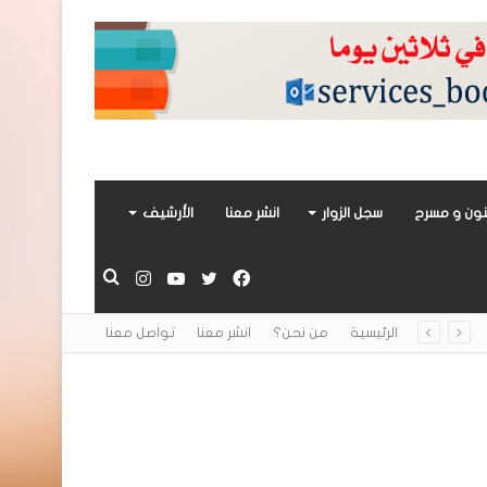
ون و مسرح
سجل الزوار
انشر معنا
الأرشيف
فيسبوك
تويتر
يوتيوب
انستقرام
بحث
الرئيسية
من نحن؟
انشر معنا
تواصل معنا
عن