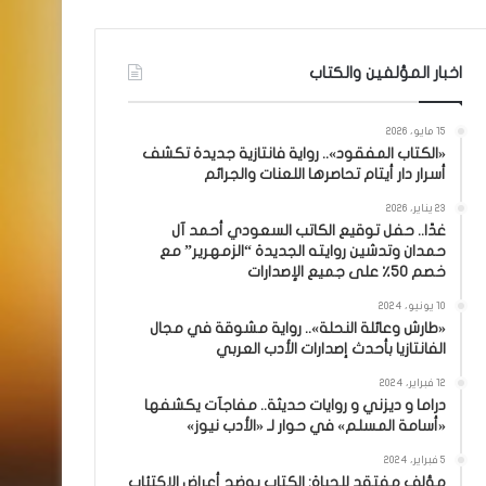
اخبار المؤلفين والكتاب
15 مايو، 2026
«الكتاب المفقود».. رواية فانتازية جديدة تكشف
أسرار دار أيتام تحاصرها اللعنات والجرائم
23 يناير، 2026
غدًا.. حفل توقيع الكاتب السعودي أحمد آل
حمدان وتدشين روايته الجديدة “الزمهرير” مع
خصم 50٪ على جميع الإصدارات
10 يونيو، 2024
«طارش وعائلة النحلة».. رواية مشوقة في مجال
الفانتازيا بأحدث إصدارات الأدب العربي
12 فبراير، 2024
دراما و ديزني و روايات حديثة.. مفاجآت يكشفها
«أسامة المسلم» في حوار لـ «الأدب نيوز»
5 فبراير، 2024
مؤلف مفتقد للحياة: الكتاب يوضح أعراض الاكتئاب