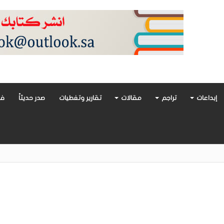
إبداعات
تراجم
مقالات
تقارير وتغطيات
صدر حديثاً
فن
أدب العربي تغوص في هشاشة الحب وصراعات الذات