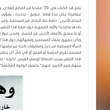
يقع هذ الكتاب في 173 صفحة من الق
معاصرة) على عدة قضايا , تتعلق – تحديدا – بشؤون ا
البلدان الأخرى , خاصة تلك البلدان غير المسلمة, و
بلادها وخارجه) والآراء الفقهية حول صفة هذا اللباس,
أو ما يتعلق بالأعضاء الأخرى من الجسم, ومدى جواز ذ
ورأي جمهور علماء المسلمين وفقهائهم حول هذا ا
المرأة المسلمة من حرج ومضايقات ناتجة عن لباسها ال
المسلم,لغرض الدراسة أو العمل أو لأي شأن آخر يتطل
هذا اللباس يسبب امتعاضا للإنسان الغربي, لكونه -عل
بينهم وبين الآخرين, فـهم” يخشون الوجوه المقنعة”.