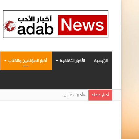
الرئيسية
الأخبار الثقافية
أخبار المؤلفين والكتاب
«أحببتُ فراشة».. رواية حديثة صادرة عن مركز ال
أخبار عاجلة