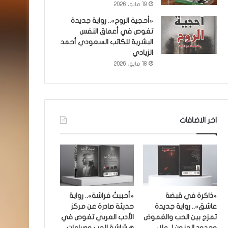
19 مايو، 2026
«أحجية الروح».. رواية جديدة
تغوص في أعماق النفس
البشرية للكاتب السعودي أحمد
الزيادي
18 مايو، 2026
اخر الاضافات
«ذاكرة في قبضة
«أحببتُ فراشة».. رواية
عاشق».. رواية جديدة
حديثة صادرة عن مركز
تمزج بين الحب والغموض
الأدب العربي تغوص في
وحدود الجنون لـ علاء
هشاشة الحب وصراعات