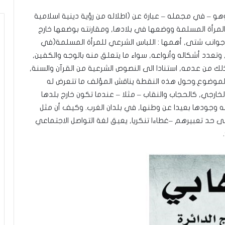
طع العادي, وهو – في مجمله – عبارة عن (اطلاله من رؤية دينية اسلامية
لمرأة المسلمة ووضعها في بلادها, ومقارنته بوضعها خارج
من جوانب شتى, أهمها : اللباس الشرعي للمرأة المسلمة(في
 وتعدد أشكاله وأنواعه, سواء ما يتعلق منه بالوجه والكفين,
لك من عدمه, استنادا الى النصوص الشرعية من القرآن والسنة,
لموضوع.وحول هذه النقطة يناقش المؤلف ما تتعرض له
خارجي, كالحجاب والنقاب – مثلا – عندما تكون خارج بلدها
به وجودها بعيدا عن وطنها, في بلدان الغرب. وكيف أن مثل
ى حد تعبيرهم –غطاءا تنكريا, يعيق لغة التواصل الاجتماعي