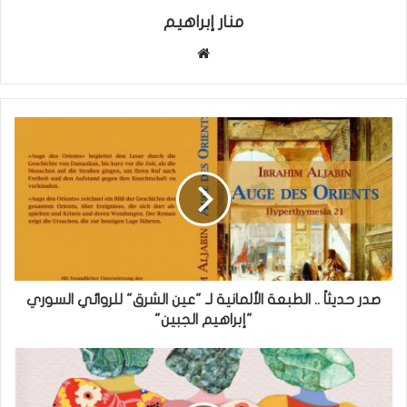
منار إبراهيم
موقع
الويب
صدر حديثاً .. الطبعة الألمانية لـ "عين الشرق" للروائي السوري
"إبراهيم الجبين"