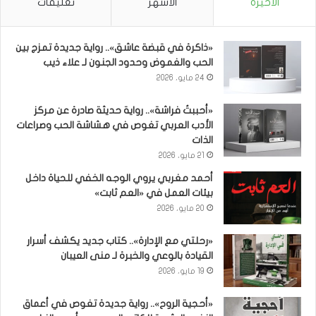
الأخيرة
الأشهر
تعليقات
«ذاكرة في قبضة عاشق».. رواية جديدة تمزج بين
الحب والغموض وحدود الجنون لـ علاء ذيب
24 مايو، 2026
«أحببتُ فراشة».. رواية حديثة صادرة عن مركز
الأدب العربي تغوص في هشاشة الحب وصراعات
الذات
21 مايو، 2026
أحمد مغربي يروي الوجه الخفي للحياة داخل
بيئات العمل في «العم ثابت»
20 مايو، 2026
«رحلتي مع الإدارة».. كتاب جديد يكشف أسرار
القيادة بالوعي والخبرة لـ منى العيبان
19 مايو، 2026
«أحجية الروح».. رواية جديدة تغوص في أعماق