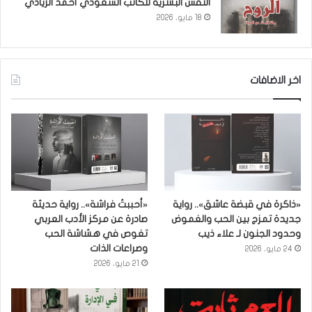
النفس البشرية للكاتب السعودي أحمد الزيادي
18 مايو، 2026
اخر الاضافات
«ذاكرة في قبضة عاشق».. رواية
«أحببتُ فراشة».. رواية حديثة
جديدة تمزج بين الحب والغموض
صادرة عن مركز الأدب العربي
وحدود الجنون لـ علاء ذيب
تغوص في هشاشة الحب
وصراعات الذات
24 مايو، 2026
21 مايو، 2026