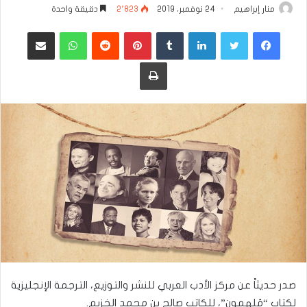
منار إبراهيم
24 نوفمبر، 2019
2٬823
دقيقة واحدة
فيسبوك
تويتر
لينكدإن
بينتيريست
واتساب
مشاركة عبر البريد
طباعة
صدر حديثاً عن مركز الأدب العربي للنشر والتوزيع، الترجمة الإنجليزية
لكتاب “مُلهِمون”، للكاتب صالح بن محمد الخزيم.