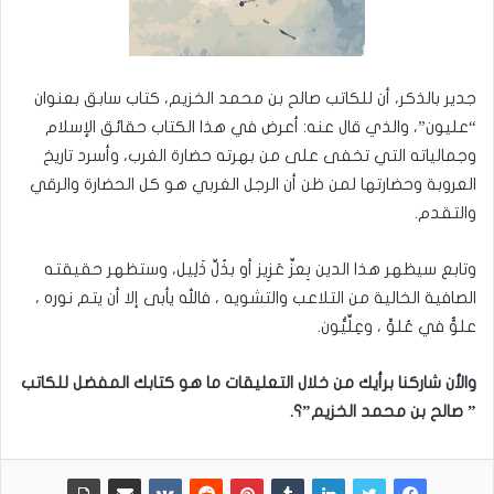
جدير بالذكر، أن للكاتب صالح بن محمد الخزيم، كتاب سابق بعنوان
“عليون”، والذي قال عنه: أعرض في هذا الكتاب حقائق الإسلام
وجمالياته التي تخفى على من بهرته حضارة الغرب، وأسرد تاريخ
العروبة وحضارتها لمن ظن أن الرجل الغربي هو كل الحضارة والرقي
والتقدم.
وتابع سيظهر هذا الدين بِعزِّ عَزِيز أو بذُلِّ ذَلِيل، وستظهر حقيقته
الصافية الخالية من التلاعب والتشويه ، فالله يأبى إلا أن يتم نوره ،
علوٌّ في عُلوٍّ ، وعِلِّيُّون.
والأن شاركنا برأيك من خلال التعليقات ما هو كتابك المفضل للكاتب
” صالح بن محمد الخزيم”؟.