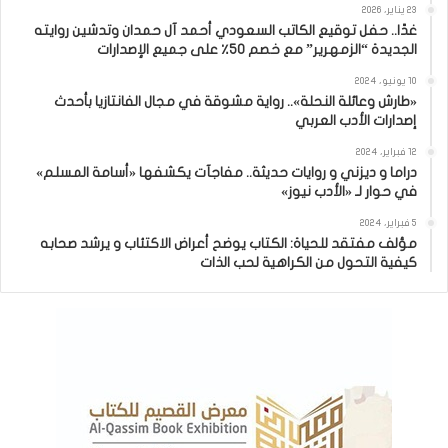
23 يناير، 2026
غدًا.. حفل توقيع الكاتب السعودي أحمد آل حمدان وتدشين روايته
الجديدة “الزمهرير” مع خصم 50٪ على جميع الإصدارات
10 يونيو، 2024
«طارش وعائلة النحلة».. رواية مشوقة في مجال الفانتازيا بأحدث
إصدارات الأدب العربي
12 فبراير، 2024
دراما و ديزني و روايات حديثة.. مفاجآت يكشفها «أسامة المسلم»
في حوار لـ «الأدب نيوز»
5 فبراير، 2024
مؤلف مفتقد للحياة: الكتاب يوضح أعراض الاكتئاب و يرشد صحابه
كيفية التحول من الكراهية لحب الذات