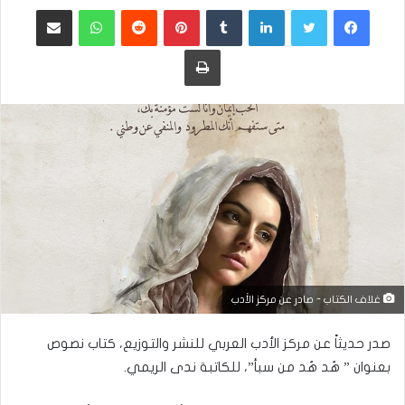
فيسبوك
تويتر
لينكدإن
بينتيريست
واتساب
مشاركة عبر البريد
طباعة
غلاف الكتاب - صادر عن مركز الأدب
صدر حديثاً عن مركز الأدب العربي للنشر والتوزيع، كتاب نصوص
بعنوان ” هُد هُد من سبأ”، للكاتبة ندى الريمي.