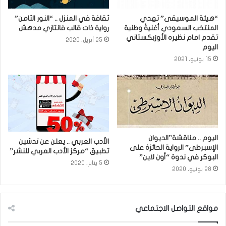
“هيئة الموسيقى” تهدي
ثقافة في المنزل .. “النور الثامن”
المنتخب السعودي أغنيةً وطنية
رواية ذات قالب فانتازي مدهش
تقدم امام نظيره الأوزبكستاني
25 أبريل، 2020
اليوم
15 يونيو، 2021
اليوم .. مناقشة”الديوان
الأدب العربي .. يعلن عن تدشين
الإسبرطى” الرواية الحائزة على
تطبيق “مركز الأدب العربي للنشر”
البوكر في ندوة “أون لاين”
5 يناير، 2020
28 يونيو، 2020
مواقع التواصل الاجتماعي