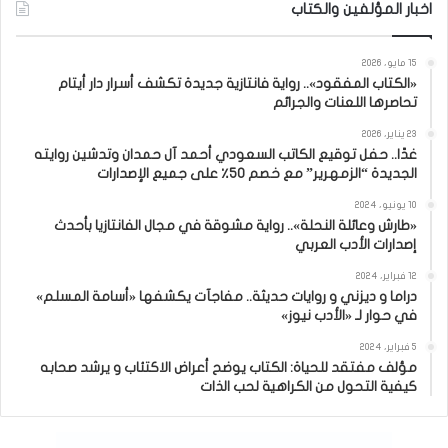
اخبار المؤلفين والكتاب
15 مايو، 2026
«الكتاب المفقود».. رواية فانتازية جديدة تكشف أسرار دار أيتام
تحاصرها اللعنات والجرائم
23 يناير، 2026
غدًا.. حفل توقيع الكاتب السعودي أحمد آل حمدان وتدشين روايته
الجديدة “الزمهرير” مع خصم 50٪ على جميع الإصدارات
10 يونيو، 2024
«طارش وعائلة النحلة».. رواية مشوقة في مجال الفانتازيا بأحدث
إصدارات الأدب العربي
12 فبراير، 2024
دراما و ديزني و روايات حديثة.. مفاجآت يكشفها «أسامة المسلم»
في حوار لـ «الأدب نيوز»
5 فبراير، 2024
مؤلف مفتقد للحياة: الكتاب يوضح أعراض الاكتئاب و يرشد صحابه
كيفية التحول من الكراهية لحب الذات