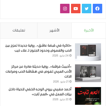
فيسبوك
تويتر
يوتيوب
انستقرام
الأخيرة
الأشهر
تعليقات
«ذاكرة في قبضة عاشق».. رواية جديدة تمزج بين
الحب والغموض وحدود الجنون لـ علاء ذيب
24 مايو، 2026
«أحببتُ فراشة».. رواية حديثة صادرة عن مركز
الأدب العربي تغوص في هشاشة الحب وصراعات
الذات
21 مايو، 2026
أحمد مغربي يروي الوجه الخفي للحياة داخل
بيئات العمل في «العم ثابت»
20 مايو، 2026