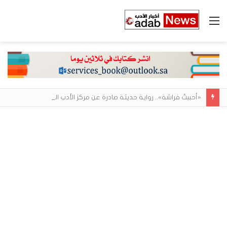
القائمة
«أحببتُ فراشة».. رواية حديثة صادرة عن مركز الأدب العربي تغوص في هشاشة الحب وصراعات الذات