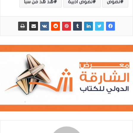
نصوص
نصوص أدبية
هُد هُد من سبأ