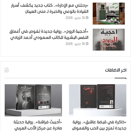
«رحلتي مع الإدارة».. كتاب جديد يكشف أسرار
القيادة بالوعي والخبرة لـ منى العيبان
19 مايو، 2026
«أحجية الروح».. رواية جديدة تغوص في أعماق
النفس البشرية للكاتب السعودي أحمد الزيادي
18 مايو، 2026
اخر الاضافات
«ذاكرة في قبضة عاشق».. رواية
«أحببتُ فراشة».. رواية حديثة
جديدة تمزج بين الحب والغموض
صادرة عن مركز الأدب العربي