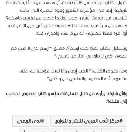
يقول الكتاب الواقع في 192 صفحة، أن هدهد من سبأ ليست قصة
تاريخية، إنما هي مؤشرات الشعور وقوة البصيرة التي كانت
تلازمني قبل حدوث الشئ، صوت لطالما عجزت عن تفسير ماهيته؟،
هدهد من سبأ اقرب وصف لذلك الصوت الذي أتى حين التقيت به
أول مرة فقط ليخبرني أنه نهم نساء واحذري منه.
ويتساءل الكتاب لماذا كنت ارسم؟، معلق: “ارسم كي لا اميل مع
الهوى، كي لا يراودني رجلا عن نفسي”.
ومن نصوص الكتاب: ” الحب إيمان وأنا لستُ مؤمنة بك، متى
ستفهم أنك المطرود والمنفي عن وطني”.
والأن شاركنا برأيك من خلال التعليقات ما هو كتاب النصوص المحبب
إلى قلبك؟.
مركز الأدب العربي للنشر والتوزيع
ندى الريمي