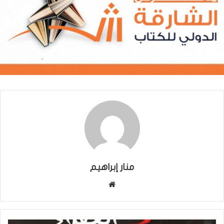
منار إبراهيم
موقع
الويب