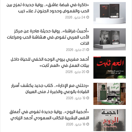
«ذاكرة في قبضة عاشق».. رواية جديدة تمزج بين
الحب والغموض وحدود الجنون لـ علاء ذيب
24 مايو، 2026
«أحببتُ فراشة».. رواية حديثة صادرة عن مركز
الأدب العربي تغوص في هشاشة الحب وصراعات
الذات
21 مايو، 2026
أحمد مغربي يروي الوجه الخفي للحياة داخل
بيئات العمل في «العم ثابت»
20 مايو، 2026
«رحلتي مع الإدارة».. كتاب جديد يكشف أسرار
القيادة بالوعي والخبرة لـ منى العيبان
19 مايو، 2026
«أحجية الروح».. رواية جديدة تغوص في أعماق
النفس البشرية للكاتب السعودي أحمد الزيادي
18 مايو، 2026