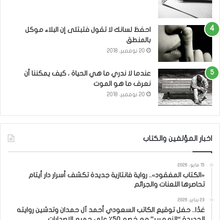
احفظ لسانك لا تقول فتبتلى إن البلاء موكل
بالمنطق
20 نوفمبر، 2018
عندما لا ندري ما هي الحياة ، كيف يمكننا أن
نعرف ما هو الموت
20 نوفمبر، 2018
اخبار المؤلفين والكتاب
15 مايو، 2026
«الكتاب المفقود».. رواية فانتازية جديدة تكشف أسرار دار أيتام
تحاصرها اللعنات والجرائم
23 يناير، 2026
غدًا.. حفل توقيع الكاتب السعودي أحمد آل حمدان وتدشين روايته
الجديدة “الزمهرير” مع خصم 50٪ على جميع الإصدارات