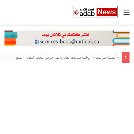
القائمة
«أحببتُ فراشة».. رواية حديثة صادرة عن مركز الأدب العربي تغوص في هشاشة الحب وصراعات الذات