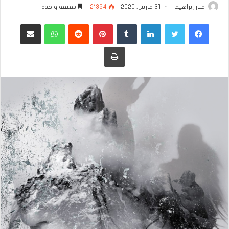
منار إبراهيم
31 مارس، 2020
2٬394
دقيقة واحدة
فيسبوك
تويتر
لينكدإن
بينتيريست
واتساب
مشاركة عبر البريد
طباعة