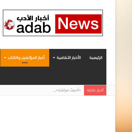
الرئيسية
الأخبار الثقافية
أخبار المؤلفين والكتاب
«أحببتُ فراشة».. رواية حديثة صادرة عن مركز ال
أخبار عاجلة