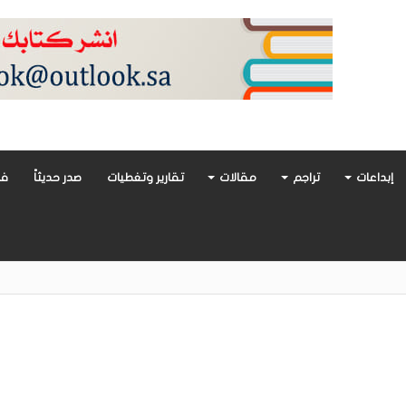
إبداعات
تراجم
مقالات
تقارير وتغطيات
صدر حديثاً
فن
أدب العربي تغوص في هشاشة الحب وصراعات الذات