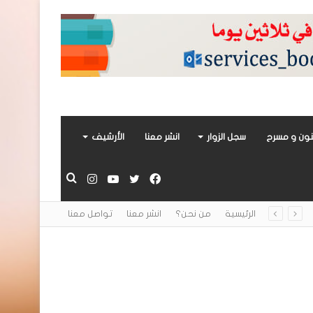
ون و مسرح
سجل الزوار
انشر معنا
الأرشيف
فيسبوك
تويتر
يوتيوب
انستقرام
بحث
الرئيسية
من نحن؟
انشر معنا
تواصل معنا
عن