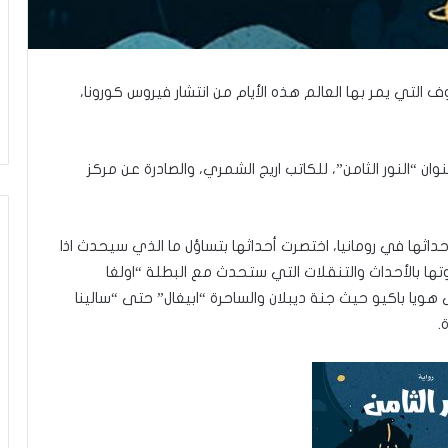
ف التي يمر بها العالم هذه الأيام من انتشار فيروس كورونا،
ان “النور الثامن”، للكاتب اريج الشمري، والصادرة عن مركز
زي تقع في 146 صفحة، وتدور احداثها في رومانيا، اختصرت أحداثها بتساؤل ما الذي سيحدث اذا
روتها بالأحداث والتنقلات التي ستحدث مع البطلة “اولغا
ويا باكيو حيث جنة ديبلان والساحرة “ابيغال” حتى “سالينا
.