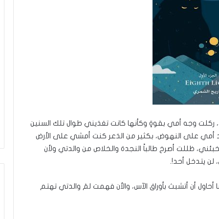
سي، ركلت وجه أمي بقوةٍ وكأنها كانت تغذيني طوال تلك السنين
عد أمي على النهوض، بكثير من الذعر كنت أمشي على الأرض
ئني، ظللت أصرخ طالباً النجدة والخلاص من والدتي ولأن
 لن يتدخل أحد!.
حاول أن أتشبث بأوراق الآس، والأن فهمت لمَ والدتي تهتم