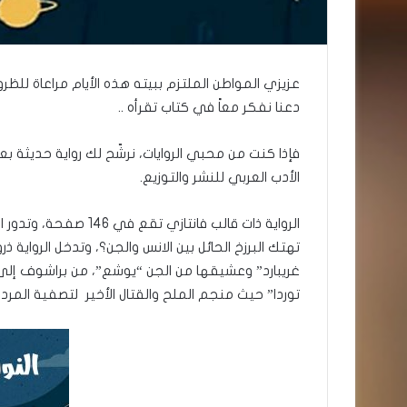
عزيزي المواطن الملتزم ببيته هذه الأيام مراعاة للظرو
دعنا نفكر معاً في كتاب تقرأه ..
فإذا كنت من محبي الروايات، نرشّح لك رواية حديثة بعنو
الأدب العربي للنشر والتوزيع.
الرواية ذات قالب فانتا
تهتك البرزخ الحائل بين الانس والجن؟، وتدخل الرواية ذ
غريبارد” وعشيقها من الجن “يوشع”، من براشوف إلى ه
توردا” حيث منجم الملح والقتال الأخير لتصفية المردة