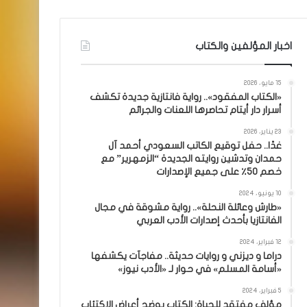
اخبار المؤلفين والكتاب
15 مايو، 2026
«الكتاب المفقود».. رواية فانتازية جديدة تكشف
أسرار دار أيتام تحاصرها اللعنات والجرائم
23 يناير، 2026
غدًا.. حفل توقيع الكاتب السعودي أحمد آل
حمدان وتدشين روايته الجديدة “الزمهرير” مع
خصم 50٪ على جميع الإصدارات
10 يونيو، 2024
«طارش وعائلة النحلة».. رواية مشوقة في مجال
الفانتازيا بأحدث إصدارات الأدب العربي
12 فبراير، 2024
دراما و ديزني و روايات حديثة.. مفاجآت يكشفها
«أسامة المسلم» في حوار لـ «الأدب نيوز»
5 فبراير، 2024
مؤلف مفتقد للحياة: الكتاب يوضح أعراض الاكتئاب