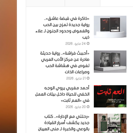
«ذاكرة في قبضة عاشق»..
رواية جديدة تمزج بين الحب
والغموض وحدود الجنون لـ علاء
ذيب
24 مايو، 2026
«أحببتُ فراشة».. رواية حديثة
صادرة عن مركز الأدب العربي
تغوص في هشاشة الحب
وصراعات الذات
21 مايو، 2026
أحمد مغربي يروي الوجه
الخفي للحياة داخل بيئات العمل
في «العم ثابت»
20 مايو، 2026
«رحلتي مع الإدارة».. كتاب
جديد يكشف أسرار القيادة
بالوعي والخبرة لـ منى العيبان