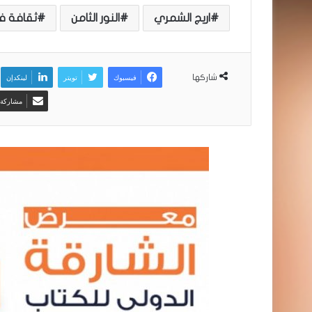
اريج الشمري
النور الثامن
ثقافة ف
فيسبوك
تويتر
لينكدإن
شاركها
مشاركة ع