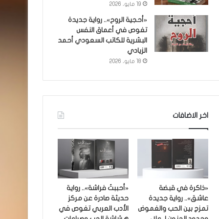
19 مايو، 2026
«أحجية الروح».. رواية جديدة
تغوص في أعماق النفس
البشرية للكاتب السعودي أحمد
الزيادي
18 مايو، 2026
اخر الاضافات
«ذاكرة في قبضة
«أحببتُ فراشة».. رواية
عاشق».. رواية جديدة
حديثة صادرة عن مركز
تمزج بين الحب والغموض
الأدب العربي تغوص في
وحدود الجنون لـ علاء
هشاشة الحب وصراعات