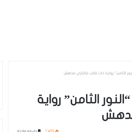
لنور الثامن” رواية ذات قالب فانتازي مدهش
النور الثامن” رواية
مدهش
1٬455
دقيقة واحدة