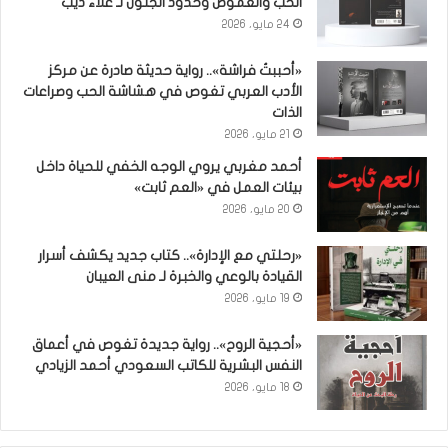
الحب والغموض وحدود الجنون لـ علاء ذيب
24 مايو، 2026
«أحببتُ فراشة».. رواية حديثة صادرة عن مركز
الأدب العربي تغوص في هشاشة الحب وصراعات
الذات
21 مايو، 2026
أحمد مغربي يروي الوجه الخفي للحياة داخل
بيئات العمل في «العم ثابت»
20 مايو، 2026
«رحلتي مع الإدارة».. كتاب جديد يكشف أسرار
القيادة بالوعي والخبرة لـ منى العيبان
19 مايو، 2026
«أحجية الروح».. رواية جديدة تغوص في أعماق
النفس البشرية للكاتب السعودي أحمد الزيادي
18 مايو، 2026