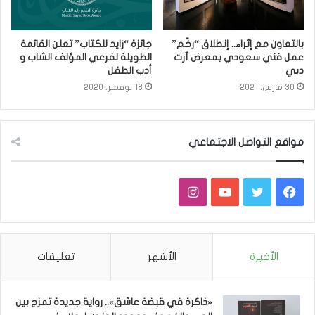
بالتعاون مع إثراء.. إنطلاق “رخّم”
جائزة “زايد للكتاب” تعلن القائمة
عمل فني سعودي بمعرض آرت
الطويلة لفرعي المؤلف الشاب و
دبي
أدب الطفل
30 مارس، 2021
18 نوفمبر، 2020
مواقع التواصل الاجتماعي
فيسبوك
تويتر
يوتيوب
انستقرام
الأخيرة
الأشهر
تعليقات
«ذاكرة في قبضة عاشق».. رواية جديدة تمزج بين