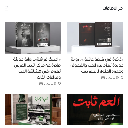
اخر الاضافات
«ذاكرة في قبضة عاشق».. رواية
«أحببتُ فراشة».. رواية حديثة
جديدة تمزج بين الحب والغموض
صادرة عن مركز الأدب العربي
وحدود الجنون لـ علاء ذيب
تغوص في هشاشة الحب
وصراعات الذات
24 مايو، 2026
21 مايو، 2026