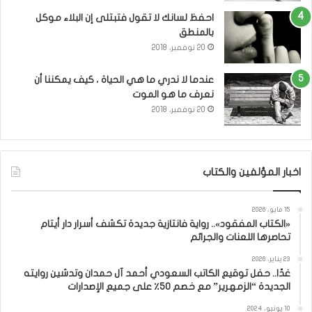
احفظ لسانك لا تقول فتبتلى إن البلاء موكل
بالمنطق
20 نوفمبر، 2018
عندما لا ندري ما هي الحياة ، كيف يمكننا أن
نعرف ما هو الموت
20 نوفمبر، 2018
اخبار المؤلفين والكتاب
15 مايو، 2026
«الكتاب المفقود».. رواية فانتازية جديدة تكشف أسرار دار أيتام
تحاصرها اللعنات والجرائم
23 يناير، 2026
غدًا.. حفل توقيع الكاتب السعودي أحمد آل حمدان وتدشين روايته
الجديدة “الزمهرير” مع خصم 50٪ على جميع الإصدارات
10 يونيو، 2024