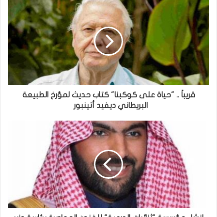
قريباً .. "حياة على كوكبنا" كتاب حديث لمؤرخ الطبيعة
البريطاني ديفيد أتينبور