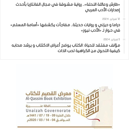
«طارش وعائلة النحلة».. رواية مشوقة في مجال الفانتازيا بأحدث
إصدارات الأدب العربي
12 فبراير، 2024
دراما و ديزني و روايات حديثة.. مفاجآت يكشفها «أسامة المسلم»
في حوار لـ «الأدب نيوز»
5 فبراير، 2024
مؤلف مفتقد للحياة: الكتاب يوضح أعراض الاكتئاب و يرشد صحابه
كيفية التحول من الكراهية لحب الذات