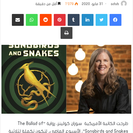
adab
31 مايو، 2020
1٬079
أقل من دقيقة
فيسبوك
تويتر
لينكدإن
بينتيريست
واتساب
مشاركة عبر البريد
طباعة
طرحت الكاتبة الأمريكية سوزان كولينز، رواية “The Ballad of
Songbirds and Snakes”، الأسبوع الماضي، لتكون تكملة لثلاثية