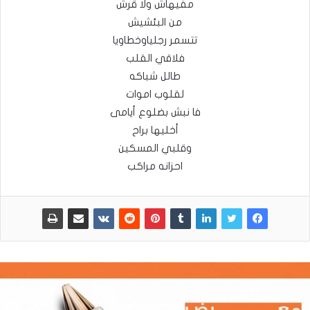
مفيهاش ولا قرش
من البئشيش
تتسمر رجلياوخطاويا
فلاقي القلب
طالل شباكه
لقلوب اموات
فا نبش بضلوع أيامى
أخليها براح
وقلبي المسكين
احزانه مراكب