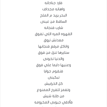
فارد جناحاته
واهاته مجداف
البحر يزيد م الملح
الساقط من عينى
شارب فنجانه
القهوه المره اللي تفوق
معدتش تروق
واناكل مرفع فنجانها
ستايرها تنزل من فوق
والدنيا تخونى
وعنيها دايما علي فوق
فتقوم جوايا
تبكينى
كل الخرابيش
وتغمز للفرح الممنوع
من طلة شيش
فألاقي جيوبى المخرومه