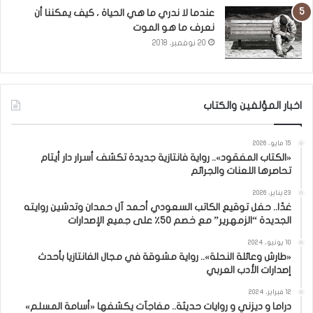
عندما لا ندري ما هي الحياة ، كيف يمكننا أن
نعرف ما هو الموت
20 نوفمبر، 2018
اخبار المؤلفين والكتاب
15 مايو، 2026
«الكتاب المفقود».. رواية فانتازية جديدة تكشف أسرار دار أيتام
تحاصرها اللعنات والجرائم
23 يناير، 2026
غدًا.. حفل توقيع الكاتب السعودي أحمد آل حمدان وتدشين روايته
الجديدة “الزمهرير” مع خصم 50٪ على جميع الإصدارات
10 يونيو، 2024
«طارش وعائلة النحلة».. رواية مشوقة في مجال الفانتازيا بأحدث
إصدارات الأدب العربي
12 فبراير، 2024
دراما و ديزني و روايات حديثة.. مفاجآت يكشفها «أسامة المسلم»