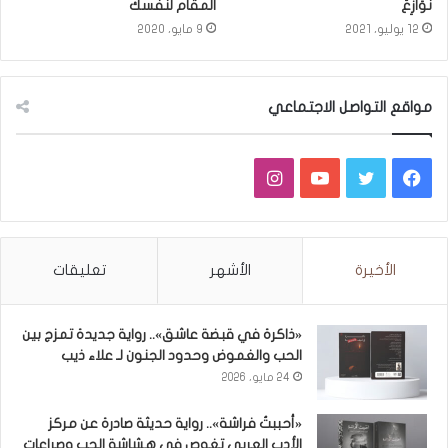
نَوَازِعُ
المقام لنفسك
12 يوليو، 2021
9 مايو، 2020
مواقع التواصل الاجتماعي
فيسبوك
تويتر
يوتيوب
انستقرام
الأخيرة
الأشهر
تعليقات
«ذاكرة في قبضة عاشق».. رواية جديدة تمزج بين
الحب والغموض وحدود الجنون لـ علاء ذيب
24 مايو، 2026
«أحببتُ فراشة».. رواية حديثة صادرة عن مركز
الأدب العربي تغوص في هشاشة الحب وصراعات