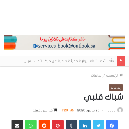
«أحببتُ فراشة».. رواية حديثة صادرة عن مركز الأدب العربي تغوص في هشاشة الحب وصراعات الذات
الرئيسية
/
إبداعات
إبداعات
شباك قلبي
adab
23 يونيو، 2020
1٬291
أقل من دقيقة
فيسبوك
تويتر
لينكدإن
بينتيريست
واتساب
مشاركة عبر البريد