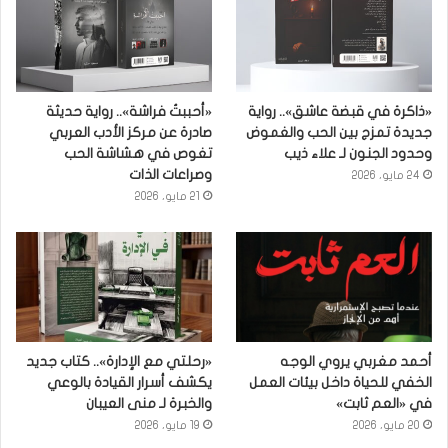
«ذاكرة في قبضة عاشق».. رواية
«أحببتُ فراشة».. رواية حديثة
جديدة تمزج بين الحب والغموض
صادرة عن مركز الأدب العربي
وحدود الجنون لـ علاء ذيب
تغوص في هشاشة الحب
وصراعات الذات
24 مايو، 2026
21 مايو، 2026
أحمد مغربي يروي الوجه
«رحلتي مع الإدارة».. كتاب جديد
الخفي للحياة داخل بيئات العمل
يكشف أسرار القيادة بالوعي
في «العم ثابت»
والخبرة لـ منى العيبان
20 مايو، 2026
19 مايو، 2026