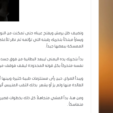
وتضيف ظل يرمش ويفتح عيناه حتى تمكنت من النور ال
ويساراً مبتدئاً بتحريك رقبته التي تؤلمه ثم نظر للأ
الممسكة ببعضها جيداً.
بدأ بتحريك يده اليمنى ليبعد البطانية من فوق جس
نفسه متحركاً بكل قوته المحدودة ليقف فوقف مهتز
ويبدأ الصراع، حين رأى مستلزمات طبية كثيرة وبينها
الفائدة منها ولم يرَ أو يشعر بذلك الثقب المتيبس أ
ومن هنا، بدأ المشي متجاهلاً كل ذلك بخطوات قصيرة
متماسكاً .