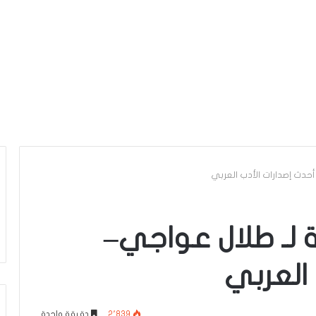
أحدث إصدارات الأدب العربي
ة لـ طلال عواجي–
 العربي
2٬839
دقيقة واحدة