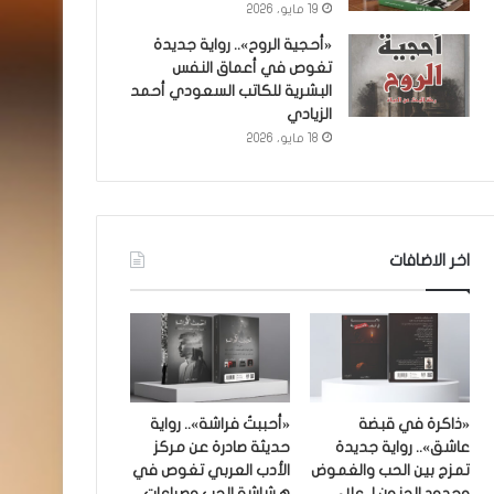
19 مايو، 2026
«أحجية الروح».. رواية جديدة
تغوص في أعماق النفس
البشرية للكاتب السعودي أحمد
الزيادي
18 مايو، 2026
اخر الاضافات
«ذاكرة في قبضة
«أحببتُ فراشة».. رواية
عاشق».. رواية جديدة
حديثة صادرة عن مركز
تمزج بين الحب والغموض
الأدب العربي تغوص في
وحدود الجنون لـ علاء
هشاشة الحب وصراعات