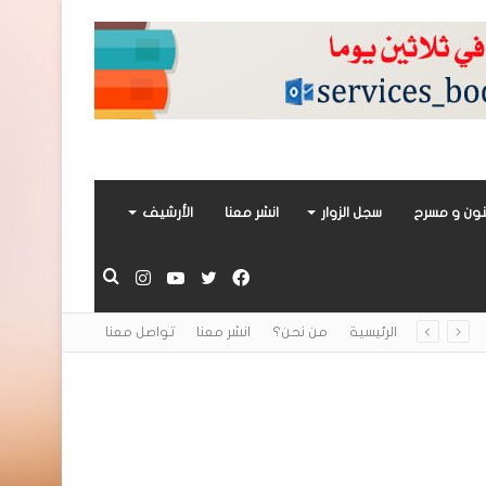
ون و مسرح
سجل الزوار
انشر معنا
الأرشيف
فيسبوك
تويتر
يوتيوب
انستقرام
بحث
الرئيسية
من نحن؟
انشر معنا
تواصل معنا
عن