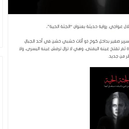
ال عواجي. رواية حديثة بعنوان “الجثة الحية”،
حة، حول فراش فوق سرير صغير بداخل كوخ ذو أثاث خشبي خشن في أحد الجبال
ة ثم تفتح عينه اليمنى، وهي لا تزال ترمش عينه اليسرى، ولا
ر من جديد.