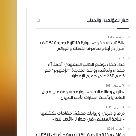
اخبار المؤلفين والكتاب
15 مايو، 2026
«الكتاب المفقود».. رواية فانتازية جديدة تكشف
أسرار دار أيتام تحاصرها اللعنات والجرائم
23 يناير، 2026
غدًا.. حفل توقيع الكاتب السعودي أحمد آل
حمدان وتدشين روايته الجديدة “الزمهرير” مع
خصم 50٪ على جميع الإصدارات
10 يونيو، 2024
«طارش وعائلة النحلة».. رواية مشوقة في مجال
الفانتازيا بأحدث إصدارات الأدب العربي
12 فبراير، 2024
دراما و ديزني و روايات حديثة.. مفاجآت يكشفها
«أسامة المسلم» في حوار لـ «الأدب نيوز»
5 فبراير، 2024
مؤلف مفتقد للحياة: الكتاب يوضح أعراض الاكتئاب