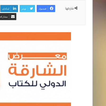
فيسبوك
تويتر
لينكدإن
شاركها
مشاركة ع