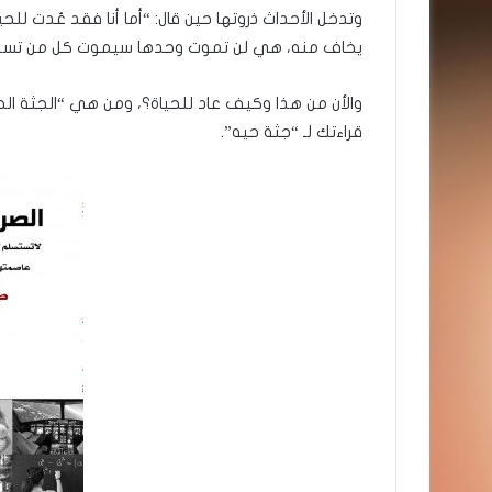
وتدخل الأحداث ذروتها حين قال: “أما أنا فقد عُدت لل
يخاف منه، هي لن تموت وحدها سيموت كل من تسب
والأن من هذا وكيف عاد للحياة؟، ومن هي “الجثة ا
قراءتك لـ “جثة حيه”.