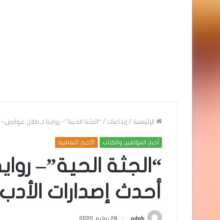
الرئيسية
/
إبداعات
/
“الجثة الحية”– رواية لـ طلال عواجي– 
أخبار المؤلفين والكتاب
الأخبار الثقافية
“الجثة الحية”– رواي
أحدث إصدارات الأدب
adab
28 يوليو، 2020