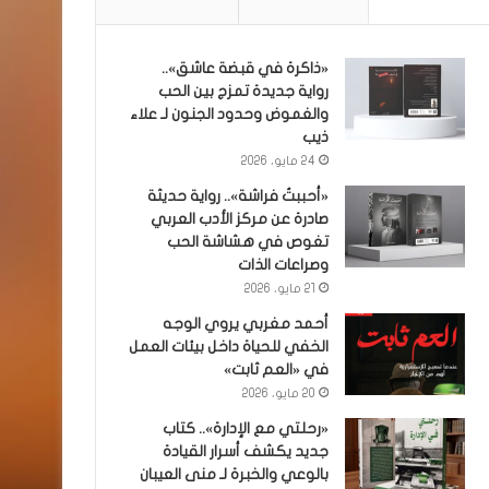
«ذاكرة في قبضة عاشق»..
رواية جديدة تمزج بين الحب
والغموض وحدود الجنون لـ علاء
ذيب
24 مايو، 2026
«أحببتُ فراشة».. رواية حديثة
صادرة عن مركز الأدب العربي
تغوص في هشاشة الحب
وصراعات الذات
21 مايو، 2026
أحمد مغربي يروي الوجه
الخفي للحياة داخل بيئات العمل
في «العم ثابت»
20 مايو، 2026
«رحلتي مع الإدارة».. كتاب
جديد يكشف أسرار القيادة
بالوعي والخبرة لـ منى العيبان