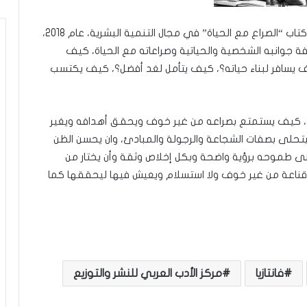
يذكر أن طلال عواجي كاتب سعودي، صدر له من قبل كتاب “الصراع مع الحياة” في مجال التنمية البشرية، عام 2018،
فة جوانبه الشخصية والحياتية وصراعاته مع الحياة، كيف
يف يسافر لبناء حياته؟، كيف يتأمل لغد أفضل؟، كيف يكتسب
؟، كيف يستمتع بصراعه من غير خوف ويحقق أهدافه ويغير
وليتحلى بصفات الشجاعة والرجولة والمبادئ، وان يحسن الظن
بنى طموحه برؤية واضحة وبكل إخلاص وثقة وأن يختار من
ر وقناعة من غير خوف ولا استسلام ويعيش فيها ليحققها كما
فانتازيا
مركز الأدب العربي للنشر والتوزيع