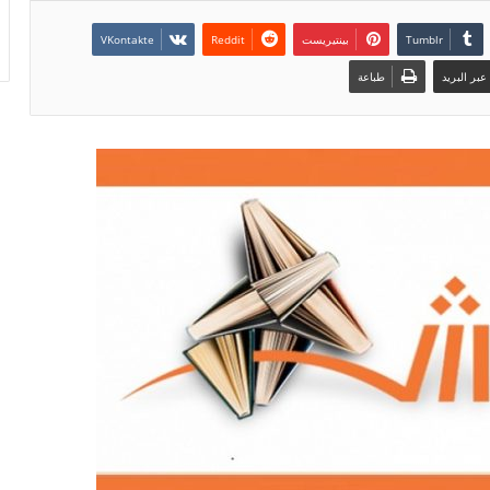
بينتيريست
بر البريد
طباعة