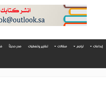
إبداعات
تراجم
مقالات
تقارير وتغطيات
صدر حديثاً
فن
أدب العربي تغوص في هشاشة الحب وصراعات الذات