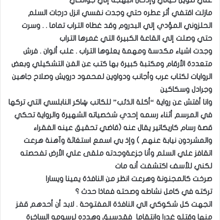
علي تلوين حياتي وإدخال البهجة إلي جوانحي
مازلت اقتفي أثر عطره حتي وجدت نفسي انزل درجات السلم
الحلزوني المؤدي إلي البدروم وقد غطاه التراب تماما . . وسرت
حتي وصلت إلي القاعة الكبيرة التي غمرها التراب
وجدت اشياء مكدسة ومهمة يعلوها التراب . علب ألوان . فرش
متعددة الأرقام ومكتبة كبيرة بها كتب عن الفن التشكيلي وبعض
الروايات لكتاب عرب وأجانب ودواوين لمحمود درويش وصلاح جاهين
وجرادل وسكاكين
وانا أفتش عن رواية “أكلة الذئب” للكاتب ڜاكر النابلسي التي تركها
في المرسم أثناء رسمه إحدي شخصياته الشهيرة والرواية تحكي
قصة رسام كاريكاتير يقال عنه (قاضي تحقيق عينه الفقراء
والمشردون نيابة عنهم ) وإذ بي اسمع استغاثة وآهنة هرعت
اتقافز علي السلم وأنا جزعةوجدته ملقى علي الأرض تفحصته
لكني للأسف اكتشفت أنه مات
صرخت كالمجنونة وهرعت انظر من النافذة يمينا ويسارا
تركته في كامل نشاطه وصحته فماذا حدث ؟
اتجهت كل شكوكي الي النافذة المفتوحة . لابد أن أحدهم قفز
منها وقتله غدرا وانتقاما فقدسبق وهدده لرسومه الساخرة