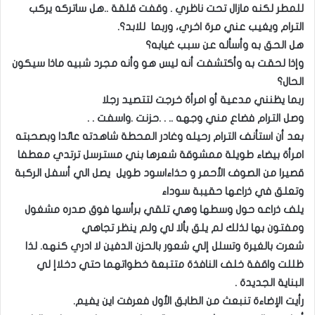
للمطر لكنه مازال تحت ناظري . وقفت قلقة ..هل ساتركه يركب
الترام ويغيب عني مرة اخري، وربما للابد؟.
هل الحق به وأسأله عن سبب غيابه؟
وإذا لحقت به وأكتشفت أنه ليس هو وأنه مجرد شبيه ماذا سيكون
الحال؟
ربما يظنني مدعية أو امرأة خرجت لتتصيد رجلا
وصل الترام فضاع مني وجهه .. . .حزنت .واسفت . .
بعد أن استأنف الترام رحيله وغادر المحطة شاهدته عائدا وبصحبته
امرأة بيضاء طويلة ممشوقة شعرها بني مسترسل ترتدي معطفا
قصيرا من الصوف الأحمر و حذاءاسود طويل يصل الي أسفل الركبة
وتعلق في ذراعها حقيبة سوداء
يلف ذراعه حول وسطها وهي تلقي برأسها فوق صدره مشغول
ومفتون بها لذلك لم يلق بألا لي ولم ينظر تجاهي
شعرت بالغيرة وتسلل إلي شعور بالحزن الدفين لا ادري كنهه. لذا
ظللت واقفة خلف النافذة متتبعة خطواتهما حتي دخلاإ لي
البناية الجديدة .
رأيت الإضاءة تنبعث من الطابق الأول فعرفت اين يفيم.