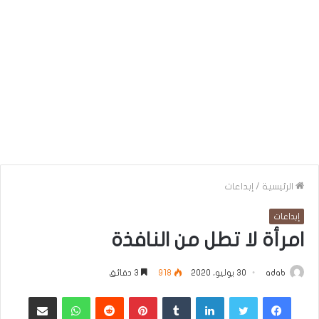
الرئيسية
/
إبداعات
إبداعات
امرأة لا تطل من النافذة
adab
30 يوليو، 2020
918
3 دقائق
فيسبوك
تويتر
لينكدإن
بينتيريست
واتساب
مشاركة عبر البريد