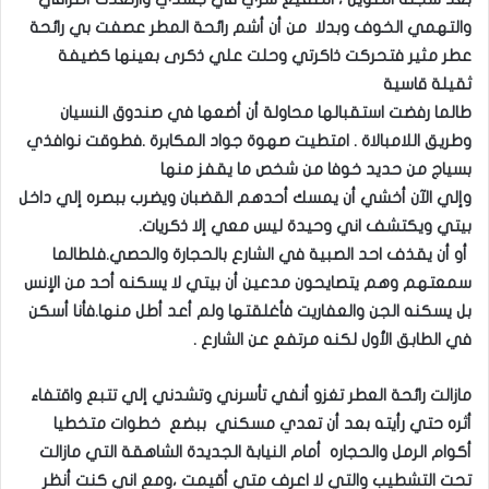
والتهمي الخوف
وبدلا من أن أشم رائحة المطر عصفت بي رائحة
عطر مثير فتحركت ذاكرتي وحلت علي ذكرى بعينها كضيفة
ثقيلة قاسية
طالما رفضت استقبالها محاولة أن أضعها في صندوق النسيان
وطريق اللامبالاة . امتطيت صهوة جواد المكابرة .فطوقت نوافذي
بسياج من حديد خوفا من شخص ما يقفز منها
وإلي الآن أخشي أن يمسك أحدهم القضبان ويضرب ببصره إلي داخل
بيتي ويكتشف اني وحيدة ليس معي إلا ذكريات.
أو أن يقذف احد الصبية في الشارع بالحجارة والحصي.فلطالما
سمعتهم وهم يتصايحون مدعين أن بيتي لا يسكنه أحد من الإنس
بل يسكنه الجن والعفاريت
فأغلقتها ولم أعد أطل منها
.فأنا أسكن
في الطابق الأول لكنه مرتفع عن الشارع .
مازالت رائحة العطر تغزو أنفي تأسرني وتشدني إلي تتبع واقتفاء
أثره حتي رأيته بعد أن تعدي مسكني ببضع خطوات متخطيا
أكوام الرمل والحجاره أمام النيابة الجديدة الشاهقة التي مازالت
تحت التشطيب والتي لا اعرف متي أقيمت ،و
مع اني كنت أنظر