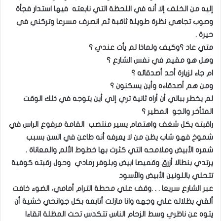
إليه من الخلف إلا أنه في اللحظة التي نابعته فيها استدار فجأة
وصوب تجاهي نظرة طويلة ثاقبة ثم انصرف مسرعا وتركني في
حيرة .
متي عاد ؟وكيف ولماذا لم يأت عندي ؟
وهل هو مقيم في نفس الشارع ؟
ام جاء لزيارة أحد أصدقائه ؟
ومن هم أصدقاءه وأين يسكنون ؟
لم يخطر ببالي أن أراه ثانية تري إلي أين يتوجه في ذلك الوقت
المتأخر والجو المطير ؟
راقبته بكل شغف واهتمام يسير منتصب القامة مرفوع الراس في
شموخ فهو شاب يظن من لا يعرفه أنه طاعن في السن بسبب
شعره الأبيض وملامحه التي كثرت بها خطوط الألم والمعاناة .
يرتدي بنطالا أزرق وقميصا ابيض وبلوفر رمادي وحول رقبته كوفية
تتحلي باللونين الأبيض والأسود
عبر الشارع سريعا . . .وقف علي محطة الترام أمامي، الضوء خافت
ألقي بظلاله علي وجهه وانا مازلت أتابعه بكل جوانحي خشية أن
يتوه عن ناظري وسط الزحام الناس تتكدس تحت المظلة اتقاءا