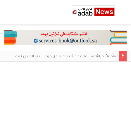
القائمة
«أحببتُ فراشة».. رواية حديثة صادرة عن مركز الأدب العربي تغوص في هشاشة الحب وصراعات الذات