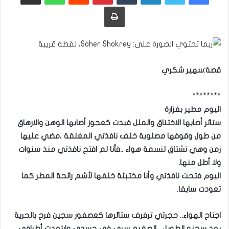
طباعة
قصة:سهير شكري
********
اليوم مطير بغزارة
ستائر أصابها الاختناق والملل فبدت كعجوز أصابها الوهن والارهاق
من طول وقوفها مصلوبة خلف نافذتي المغلقة ،مضي عليها
زمن وهي تشتاق لنسمة هواء ..فأنا لم افتح نافذتي منذ سنوات
ولا أطل منها.
اليوم فتحت نافذتي وأنا مختبئة خلفها
لأشم رائحة المطر كما
تعودت سابقا.
اجتاح الهواء.. حجرتي ترفرف ستائرها كعصفور سجين فرح بالحرية
بعد سجنه الطويل ، الصقيع سري في جسدي وارتعدت أطرافي