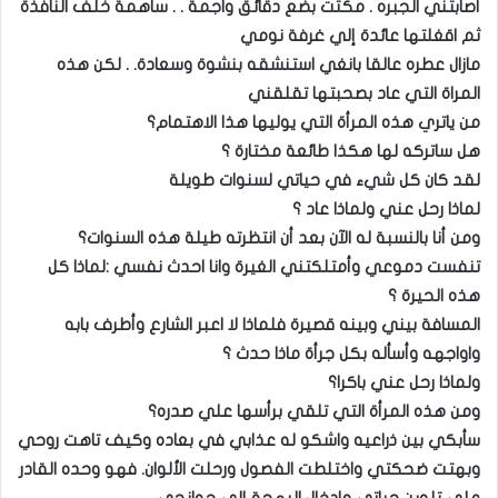
أصابتني الجبره . مكثت بضع دقائق واجمة . . ساهمة خلف النافذة
ثم اقغلتها عائدة إلي غرفة نومي
مازال عطره عالقا بانغي استنشقه بنشوة وسعادة. . لكن هذه
المراة التي عاد بصحبتها تقلقني
من ياتري هذه المرأة التي يوليها هذا الاهتمام؟
هل ساتركه لها هكذا طائعة مختارة ؟
لقد كان كل شيء في حياتي لسنوات طويلة
لماذا رحل عني ولماذا عاد ؟
ومن أنا بالنسبة له الآن بعد أن انتظرته طيلة هذه السنوات؟
تنفست دموعي وأمتلكتني الغيرة وانا احدث نفسي :لماذا كل
هذه الحيرة ؟
المسافة بيني وبينه قصيرة فلماذا لا اعبر الشارع وأطرف بابه
واواجهه وأسأله بكل جرأة ماذا حدث ؟
ولماذا رحل عني باكرا؟
ومن هذه المرأة التي تلقي برأسها علي صدره؟
سأبكي بين ذراعيه واشكو له عذابي في بعاده وكيف تاهت روحي
وبهتت ضحكتي واختلطت الفصول ورحلت الألوان. فهو وحده القادر