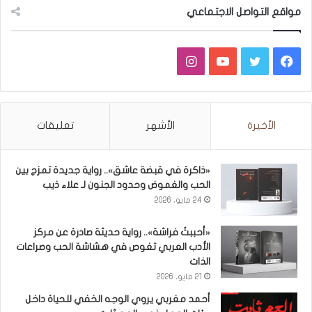
مواقع التواصل الاجتماعي
فيسبوك
تويتر
يوتيوب
انستقرام
الأخيرة
الأشهر
تعليقات
«ذاكرة في قبضة عاشق».. رواية جديدة تمزج بين
الحب والغموض وحدود الجنون لـ علاء ذيب
24 مايو، 2026
«أحببتُ فراشة».. رواية حديثة صادرة عن مركز
الأدب العربي تغوص في هشاشة الحب وصراعات
الذات
21 مايو، 2026
أحمد مغربي يروي الوجه الخفي للحياة داخل