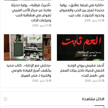
«ذاكرة في قبضة عاشق».. رواية
«أحببتُ فراشة».. رواية حديثة
جديدة تمزج بين الحب والغموض
صادرة عن مركز الأدب العربي
وحدود الجنون لـ علاء ذيب
تغوص في هشاشة الحب
وصراعات الذات
24 مايو، 2026
21 مايو، 2026
أحمد مغربي يروي الوجه
«رحلتي مع الإدارة».. كتاب جديد
الخفي للحياة داخل بيئات العمل
يكشف أسرار القيادة بالوعي
في «العم ثابت»
والخبرة لـ منى العيبان
20 مايو، 2026
19 مايو، 2026
الاكثر مشاهدة