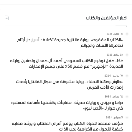
اخبار المؤلفين والكتاب
15 مايو، 2026
«الكتاب المفقود».. رواية فانتازية جديدة تكشف أسرار دار أيتام
تحاصرها اللعنات والجرائم
23 يناير، 2026
غدًا.. حفل توقيع الكاتب السعودي أحمد آل حمدان وتدشين روايته
الجديدة “الزمهرير” مع خصم 50٪ على جميع الإصدارات
10 يونيو، 2024
«طارش وعائلة النحلة».. رواية مشوقة في مجال الفانتازيا بأحدث
إصدارات الأدب العربي
12 فبراير، 2024
دراما و ديزني و روايات حديثة.. مفاجآت يكشفها «أسامة المسلم»
في حوار لـ «الأدب نيوز»
5 فبراير، 2024
مؤلف مفتقد للحياة: الكتاب يوضح أعراض الاكتئاب و يرشد صحابه
كيفية التحول من الكراهية لحب الذات