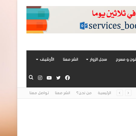
ون و مسرح
سجل الزوار
انشر معنا
الأرشيف
فيسبوك
تويتر
يوتيوب
انستقرام
بحث
الرئيسية
من نحن؟
انشر معنا
تواصل معنا
عن