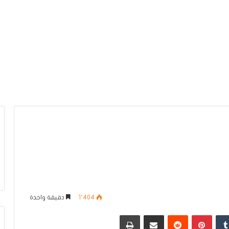
1٬404
دقيقة واحدة
دإن
بينتيريست
مشاركة عبر البريد
طباعة