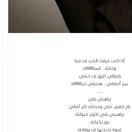
أذا كنت عرفت الحب ف مرة
وخانك .. انسااااااااااه
وتعالي اغرق ف حناني
بين أحضاني .. هتلقى حياااااااااه
…..
تراهني باني
راح انقش علي وجدانك كل آمالي
تراهيني باني اكون عنوانك
نور لكيانك
غنوة تدندنها ف روقانك