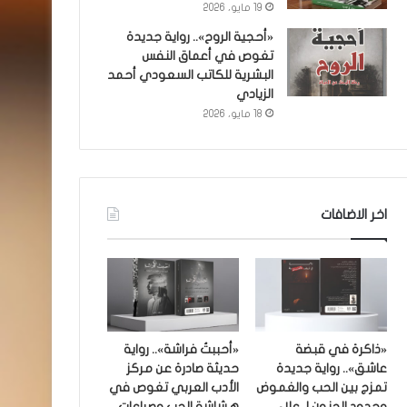
19 مايو، 2026
«أحجية الروح».. رواية جديدة
تغوص في أعماق النفس
البشرية للكاتب السعودي أحمد
الزيادي
18 مايو، 2026
اخر الاضافات
«ذاكرة في قبضة
«أحببتُ فراشة».. رواية
عاشق».. رواية جديدة
حديثة صادرة عن مركز
تمزج بين الحب والغموض
الأدب العربي تغوص في
وحدود الجنون لـ علاء
هشاشة الحب وصراعات