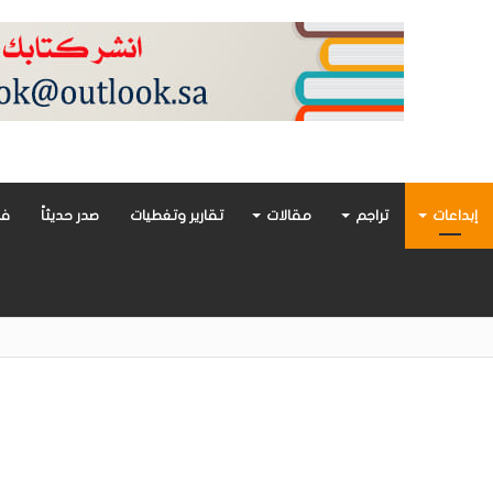
إبداعات
تراجم
مقالات
تقارير وتغطيات
صدر حديثاً
فن
أدب العربي تغوص في هشاشة الحب وصراعات الذات