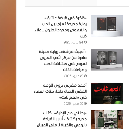
«ذاكرة في قبضة عاشق»..
رواية جديدة تمزج بين الحب
والغموض وحدود الجنون لـ علاء
ذيب
24 مايو، 2026
«أحببتُ فراشة».. رواية حديثة
صادرة عن مركز الأدب العربي
تغوص في هشاشة الحب
وصراعات الذات
21 مايو، 2026
أحمد مغربي يروي الوجه
الخفي للحياة داخل بيئات العمل
في «العم ثابت»
20 مايو، 2026
«رحلتي مع الإدارة».. كتاب
جديد يكشف أسرار القيادة
بالوعي والخبرة لـ منى العيبان