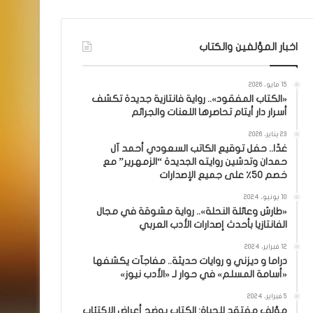
اخبار المؤلفين والكتاب
15 مايو، 2026
«الكتاب المفقود».. رواية فانتازية جديدة تكشف
أسرار دار أيتام تحاصرها اللعنات والجرائم
23 يناير، 2026
غدًا.. حفل توقيع الكاتب السعودي أحمد آل
حمدان وتدشين روايته الجديدة “الزمهرير” مع
خصم 50٪ على جميع الإصدارات
10 يونيو، 2024
«طارش وعائلة النحلة».. رواية مشوقة في مجال
الفانتازيا بأحدث إصدارات الأدب العربي
12 فبراير، 2024
دراما و ديزني و روايات حديثة.. مفاجآت يكشفها
«أسامة المسلم» في حوار لـ «الأدب نيوز»
5 فبراير، 2024
مؤلف مفتقد للحياة: الكتاب يوضح أعراض الاكتئاب