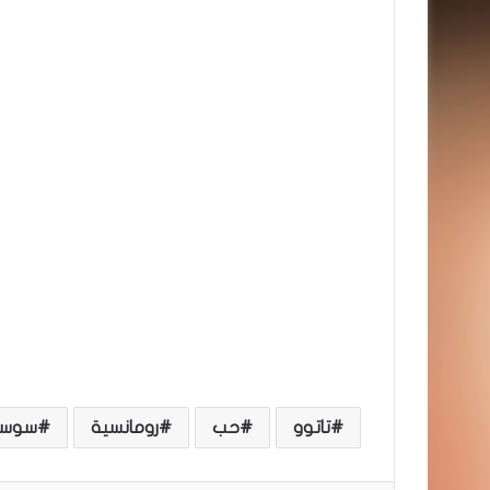
تاتوو
حب
رومانسية
سوسن