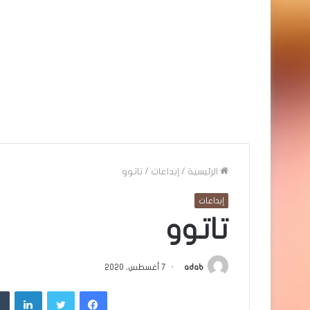
الرئيسية
/
إبداعات
/
تاتوو
إبداعات
تاتوو
adab
7 أغسطس، 2020
فيسبوك
تويتر
لينك