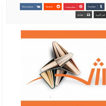
بينتيريست
بر البريد
طباعة