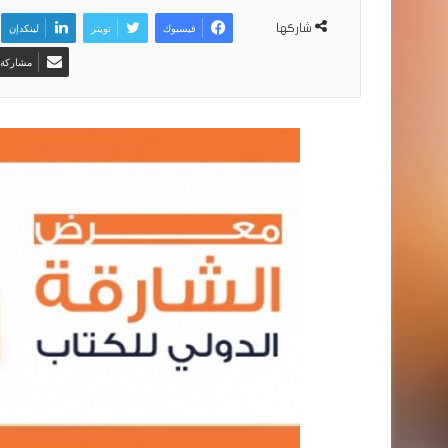
فيسبوك
تويتر
لينكدإن
شاركها
مشاركة ع