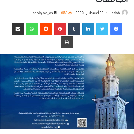
adab
10 أغسطس، 2020
952
دقيقة واحدة
فيسبوك
تويتر
لينكدإن
بينتيريست
واتساب
مشاركة عبر البريد
طباعة