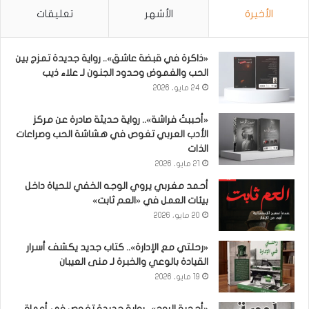
الأخيرة
الأشهر
تعليقات
«ذاكرة في قبضة عاشق».. رواية جديدة تمزج بين
الحب والغموض وحدود الجنون لـ علاء ذيب
24 مايو، 2026
«أحببتُ فراشة».. رواية حديثة صادرة عن مركز
الأدب العربي تغوص في هشاشة الحب وصراعات
الذات
21 مايو، 2026
أحمد مغربي يروي الوجه الخفي للحياة داخل
بيئات العمل في «العم ثابت»
20 مايو، 2026
«رحلتي مع الإدارة».. كتاب جديد يكشف أسرار
القيادة بالوعي والخبرة لـ منى العيبان
19 مايو، 2026
«أحجية الروح».. رواية جديدة تغوص في أعماق