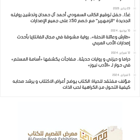
23 يناير، 2026
غدًا.. حفل توقيع الكاتب السعودي أحمد آل حمدان وتدشين روايته
الجديدة “الزمهرير” مع خصم 50٪ على جميع الإصدارات
10 يونيو، 2024
«طارش وعائلة النحلة».. رواية مشوقة في مجال الفانتازيا بأحدث
إصدارات الأدب العربي
12 فبراير، 2024
دراما و ديزني و روايات حديثة.. مفاجآت يكشفها «أسامة المسلم»
في حوار لـ «الأدب نيوز»
5 فبراير، 2024
مؤلف مفتقد للحياة: الكتاب يوضح أعراض الاكتئاب و يرشد صحابه
كيفية التحول من الكراهية لحب الذات