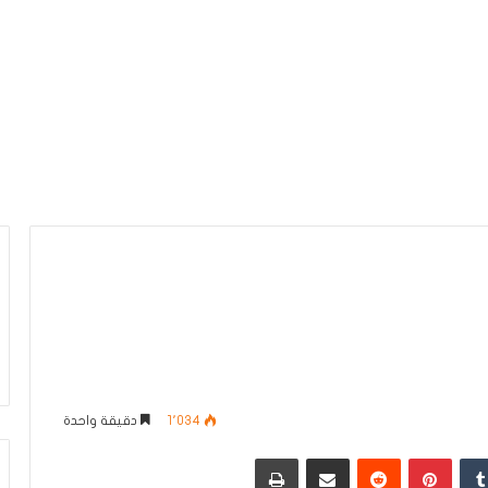
1٬034
دقيقة واحدة
دإن
بينتيريست
مشاركة عبر البريد
طباعة