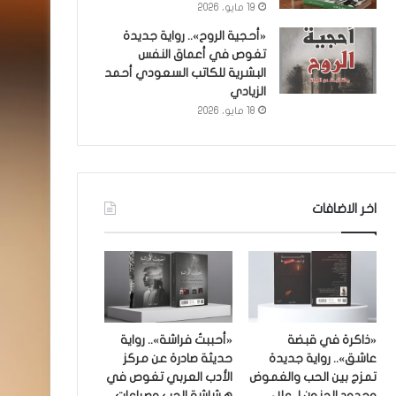
19 مايو، 2026
«أحجية الروح».. رواية جديدة
تغوص في أعماق النفس
البشرية للكاتب السعودي أحمد
الزيادي
18 مايو، 2026
اخر الاضافات
«ذاكرة في قبضة
«أحببتُ فراشة».. رواية
عاشق».. رواية جديدة
حديثة صادرة عن مركز
تمزج بين الحب والغموض
الأدب العربي تغوص في
وحدود الجنون لـ علاء
هشاشة الحب وصراعات