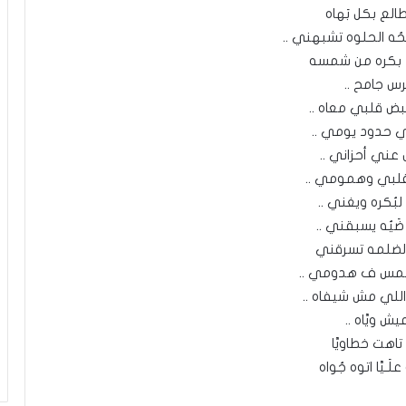
طالع بكل بَهاه
ُه الحلوه تشبهني ..
 بكره من شمسه
س جامح ..
بض قلبي معاه ..
 حدود يومي ..
ضْ عني أحزاني ..
لبي وهمومي ..
 لبُكره ويغني ..
ضَيُه يسبقني ..
لضلمه تسرقني
شمس ف هدومي ..
لي اللي مش شيفاه ..
يش ويَّاه ..
تاهت خطاويَّا
لَـيَّا اتوه جُواه