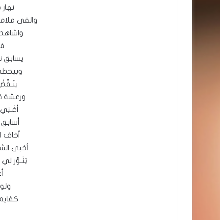
نهار 
والقى ملامح
واشاهد
فر
يسابق ن
وبيخطي
ينَـفَّ
ورعشة ق
أغَـنِي
أسابق 
أخاف ا
أخبي ال
تِنَـوَّر 
أع
ولو 
كفايه ع