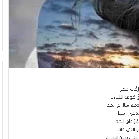
زخَّات مطر
ّ جُوف الليل ..
دمع سال ع الخد
لذكرى سِيل
مُرّ فاق الحد
 اللي فات
لى طين الطريق