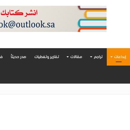
إبداعات
تراجم
مقالات
تقارير وتغطيات
صدر حديثاً
فن
أدب العربي تغوص في هشاشة الحب وصراعات الذات