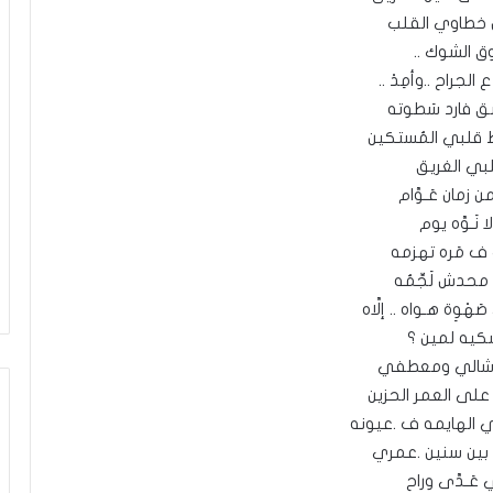
 خطاوي القلب
ق الشوك ..
 الجراح ..وأمِدْ ..
ق فارد سَطوته
قلبي المُستكين
بي الغريق
ن زمان عَـوَّام
ا نَـوَّه يوم
ف مَره تهزمه
حدش لَجِّمُه
َهْوِة هـواه .. إلَّاه
كيه لمين ؟
ه شالي ومعطفي
ى العمر الحزين
وني الهايمه ف .عيونه
بين سنين .عمري
 عَـدَّى وراح