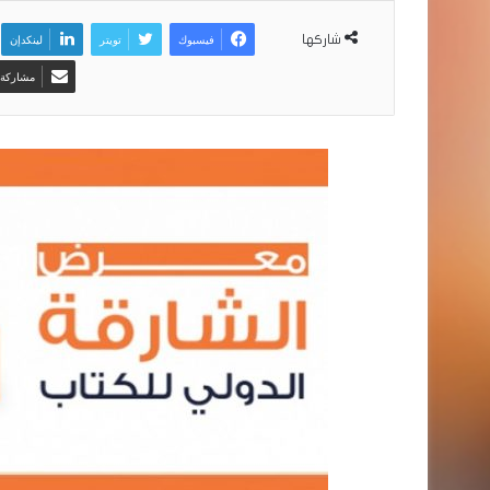
فيسبوك
تويتر
لينكدإن
شاركها
مشاركة ع