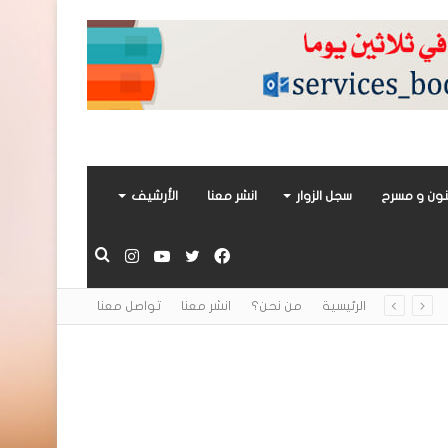
ون و مسرح
سجل الزوار
انشر معنا
الأرشيف
فيسبوك
تويتر
يوتيوب
انستقرام
بحث
الرئيسية
من نحن؟
انشر معنا
تواصل معنا
عن