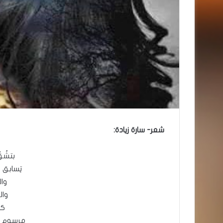
شعر- سارة زيادة:
بتشُق
تِسابق 
وا
وال
كل
مرسوم ع