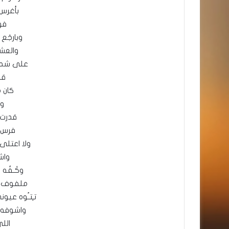
بأغرس
فو
وبارجَع ع
والعش
على شط 
قل
كان م
ول
قدرت 
فرس م
ولا اعتلى ص
واش
وكَـفُ
ملفوف عل
تـِتـُوه عي
واشوفه 
اللي