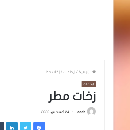
الرئيسية
/
إبداعات
/
زخات مطر
إبداعات
زخات مطر
adab
24 أغسطس، 2020
فيسبوك
تويتر
لينك