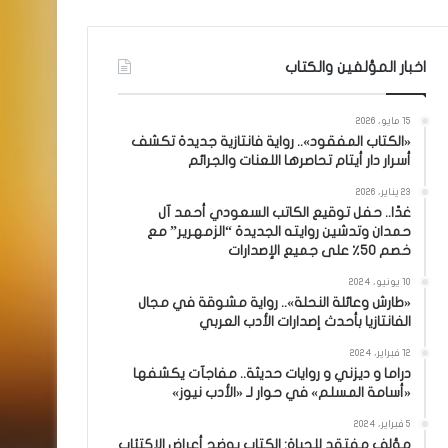
اخبار المؤلفين والكتاب
15 مايو، 2026
«الكتاب المفقود».. رواية فانتازية جديدة تكشف
أسرار دار أيتام تحاصرها اللعنات والجرائم
23 يناير، 2026
غدًا.. حفل توقيع الكاتب السعودي أحمد آل
حمدان وتدشين روايته الجديدة “الزمهرير” مع
خصم 50٪ على جميع الإصدارات
10 يونيو، 2024
«طارش وعائلة النحلة».. رواية مشوقة في مجال
الفانتازيا بأحدث إصدارات الأدب العربي
12 فبراير، 2024
دراما و ديزني و روايات حديثة.. مفاجآت يكشفها
«أسامة المسلم» في حوار لـ «الأدب نيوز»
5 فبراير، 2024
مؤلف مفتقد للحياة: الكتاب يوضح أعراض الاكتئاب