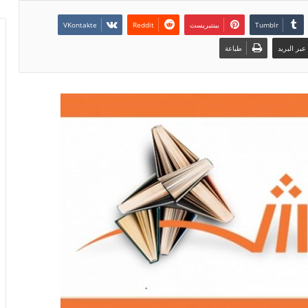
بينتيريست
بر البريد
طباعة