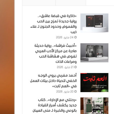
«ذاكرة في قبضة عاشق»..
رواية جديدة تمزج بين الحب
والغموض وحدود الجنون لـ علاء
ذيب
24 مايو، 2026
«أحببتُ فراشة».. رواية حديثة
صادرة عن مركز الأدب العربي
تغوص في هشاشة الحب
وصراعات الذات
21 مايو، 2026
أحمد مغربي يروي الوجه
الخفي للحياة داخل بيئات العمل
في «العم ثابت»
20 مايو، 2026
«رحلتي مع الإدارة».. كتاب
جديد يكشف أسرار القيادة
بالوعي والخبرة لـ منى العيبان