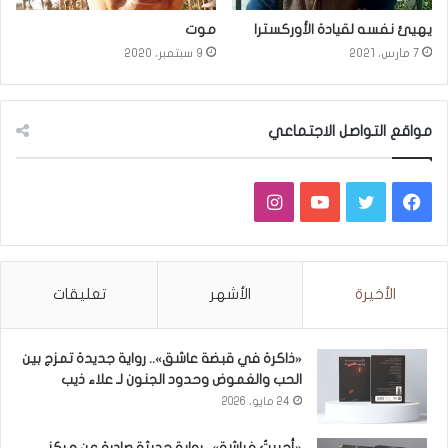
يهيئ نفسه لقيادة الأوركسترا
موت
7 مارس، 2021
9 سبتمبر، 2020
مواقع التواصل الاجتماعي
فيسبوك
تويتر
يوتيوب
انستقرام
الأخيرة
الأشهر
تعليقات
«ذاكرة في قبضة عاشق».. رواية جديدة تمزج بين
الحب والغموض وحدود الجنون لـ علاء ذيب
24 مايو، 2026
«أحببتُ فراشة».. رواية حديثة صادرة عن مركز