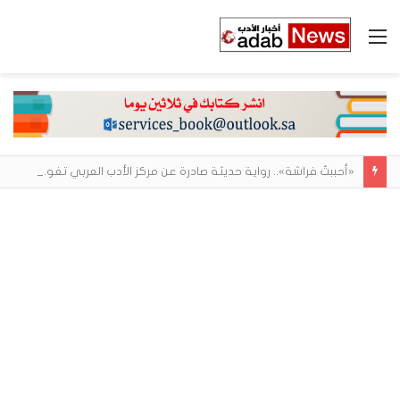
القائمة
«أحببتُ فراشة».. رواية حديثة صادرة عن مركز الأدب العربي تغوص في هشاشة الحب وصراعات الذات