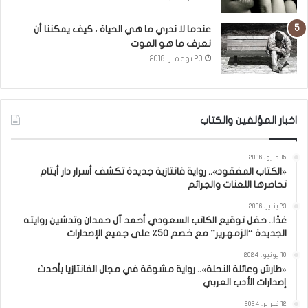
عندما لا ندري ما هي الحياة ، كيف يمكننا أن
نعرف ما هو الموت
20 نوفمبر، 2018
اخبار المؤلفين والكتاب
15 مايو، 2026
«الكتاب المفقود».. رواية فانتازية جديدة تكشف أسرار دار أيتام
تحاصرها اللعنات والجرائم
23 يناير، 2026
غدًا.. حفل توقيع الكاتب السعودي أحمد آل حمدان وتدشين روايته
الجديدة “الزمهرير” مع خصم 50٪ على جميع الإصدارات
10 يونيو، 2024
«طارش وعائلة النحلة».. رواية مشوقة في مجال الفانتازيا بأحدث
إصدارات الأدب العربي
12 فبراير، 2024