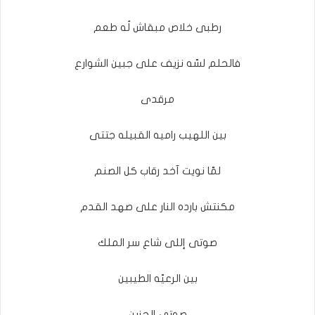
رطبى خلاص مبقاش لُه طعم
فالحلم لسّه نزيف على جبين الشوارع
مرقدى
بين اللهيب راميه القبيله جتتى
لمّا نويت آخد رقاب كل الصنم
مكنتش بارده النار على صهد القدم
صوتى إللى شاع سر الملك
بين الرعيّه الطيبين
صوتى الحزين