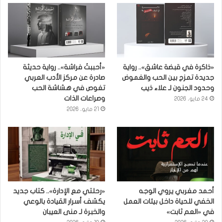
«ذاكرة في قبضة عاشق».. رواية
«أحببتُ فراشة».. رواية حديثة
جديدة تمزج بين الحب والغموض
صادرة عن مركز الأدب العربي
وحدود الجنون لـ علاء ذيب
تغوص في هشاشة الحب
وصراعات الذات
24 مايو، 2026
21 مايو، 2026
أحمد مغربي يروي الوجه
«رحلتي مع الإدارة».. كتاب جديد
الخفي للحياة داخل بيئات العمل
يكشف أسرار القيادة بالوعي
في «العم ثابت»
والخبرة لـ منى العيبان