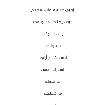
رُطبى خلاص مبقاش لُه طعم
جَردت ريح المسافه.. والمطر
وقت إشتهائى
أبعد وألاقى
نُصى لسّاه م أرتوى
لسه إللى باقى
من عيونك
من شفايفك