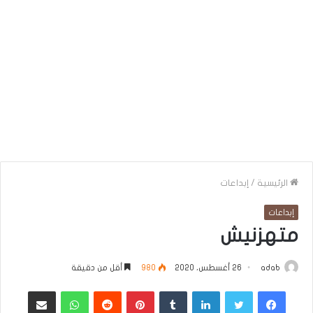
الرئيسية
/
إبداعات
إبداعات
متهزنيش
adab
26 أغسطس، 2020
980
أقل من دقيقة
فيسبوك
تويتر
لينكدإن
بينتيريست
واتساب
مشاركة عبر البريد