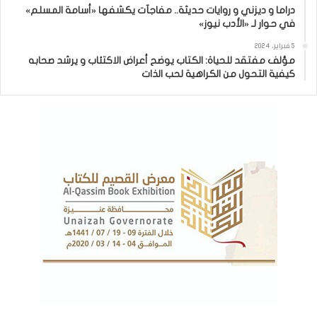
دراما و ديزني و روايات حديثة.. مفاجآت يكشفها «أسامة المسلم»
في حوار لـ «الأدب نيوز»
5 فبراير، 2024
مؤلف مفتقد للحياة: الكتاب يوضح أعراض الاكتئاب و يرشد صحابه
كيفية التحول من الكراهية لحب الذات