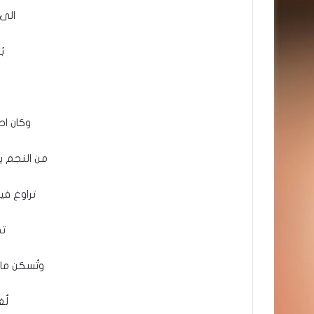
الى 
ب
وكان اح
من النجم 
تراوغ في
تج
وتُسكن ما
لُ