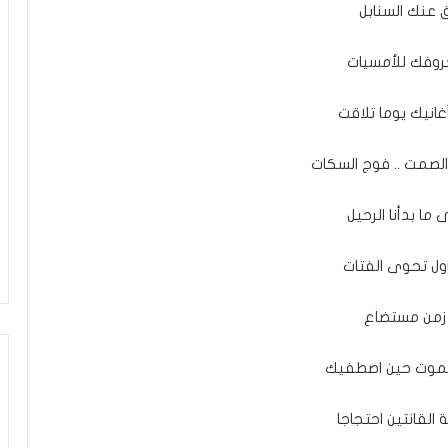
 عنك السنابل
روفك للأمسيات
انيك يوما تلاقت
صمت .. فوج السكات
ى ما بدأنا الرحيل
اول تحوى الفتات
زمن مستضاع
لموت حين اصطفيك
 القانتين احتجاجا