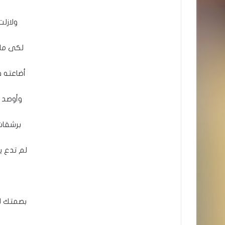
ولازلت
لكى ما 
أضاعته ف
وأوصد أ
برشقات 
لم تدع ي
بصمتك ل