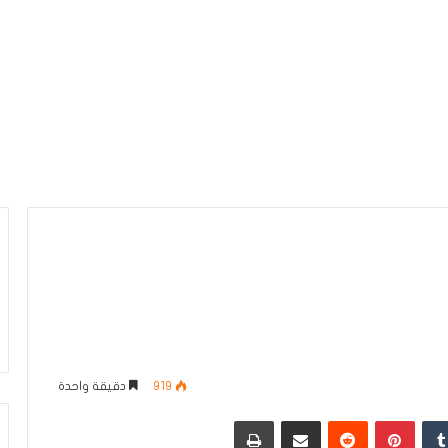
919
دقيقة واحدة
دإن
بينتيريست
مشاركة عبر البريد
طباعة