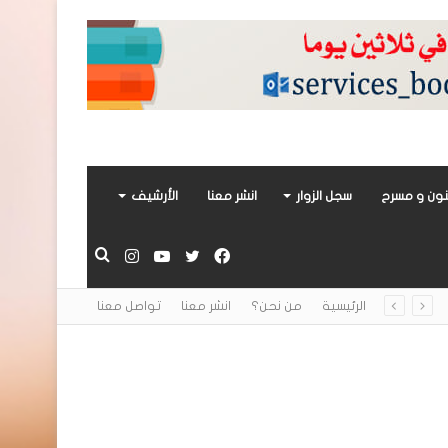
ون و مسرح
سجل الزوار
انشر معنا
الأرشيف
فيسبوك
تويتر
يوتيوب
انستقرام
بحث
الرئيسية
من نحن؟
انشر معنا
تواصل معنا
عن