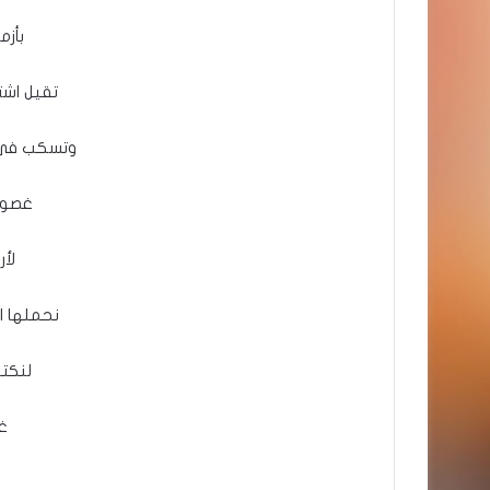
بأزم
تقيل اشتع
وتسكب فى ا
غصونا
لأ
نحملها ا
لنكت
غ