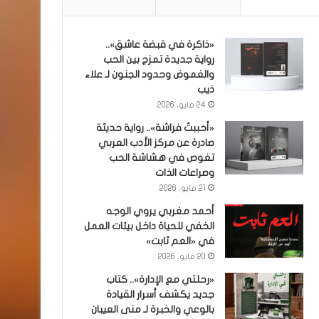
«ذاكرة في قبضة عاشق»..
رواية جديدة تمزج بين الحب
والغموض وحدود الجنون لـ علاء
ذيب
24 مايو، 2026
«أحببتُ فراشة».. رواية حديثة
صادرة عن مركز الأدب العربي
تغوص في هشاشة الحب
وصراعات الذات
21 مايو، 2026
أحمد مغربي يروي الوجه
الخفي للحياة داخل بيئات العمل
في «العم ثابت»
20 مايو، 2026
«رحلتي مع الإدارة».. كتاب
جديد يكشف أسرار القيادة
بالوعي والخبرة لـ منى العيبان