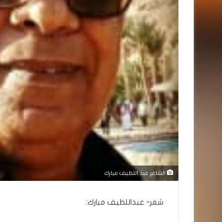
الشاعر عبد اللطيف مبارك
شعر- عبداللطيف مبارك: