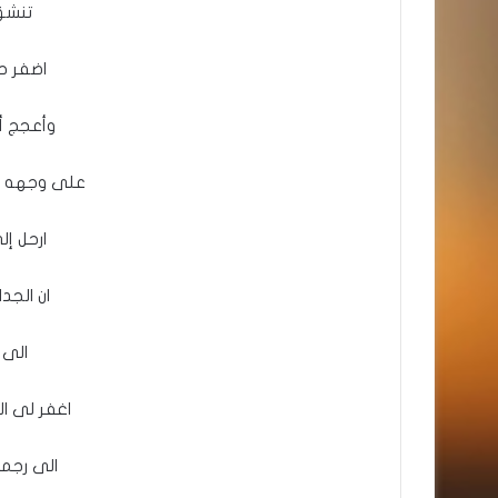
تنشق
اضفر ح
وأعجج أغ
على وجهه ال
ارحل إل
ان الجد
الى 
اغفر لى ا
الى رجمة