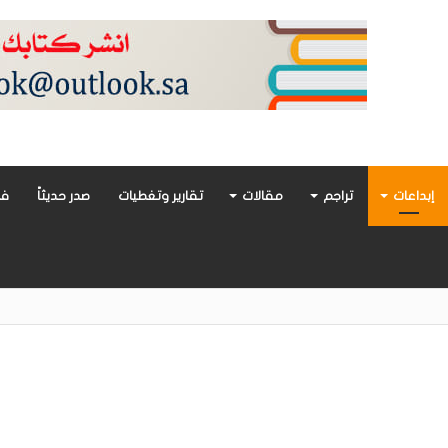
إبداعات
تراجم
مقالات
تقارير وتغطيات
صدر حديثاً
فن
أدب العربي تغوص في هشاشة الحب وصراعات الذات