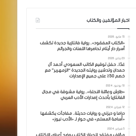
اخبار المؤلفين والكتاب
15 مايو، 2026
«الكتاب المفقود».. رواية فانتازية جديدة تكشف
أسرار دار أيتام تحاصرها اللعنات والجرائم
23 يناير، 2026
غدًا.. حفل توقيع الكاتب السعودي أحمد آل
حمدان وتدشين روايته الجديدة “الزمهرير” مع
خصم 50٪ على جميع الإصدارات
10 يونيو، 2024
«طارش وعائلة النحلة».. رواية مشوقة في مجال
الفانتازيا بأحدث إصدارات الأدب العربي
12 فبراير، 2024
دراما و ديزني و روايات حديثة.. مفاجآت يكشفها
«أسامة المسلم» في حوار لـ «الأدب نيوز»
5 فبراير، 2024
مؤلف مفتقد للحياة: الكتاب يوضح أعراض الاكتئاب