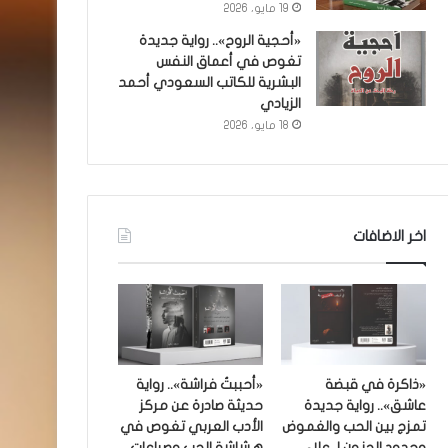
19 مايو، 2026
«أحجية الروح».. رواية جديدة
تغوص في أعماق النفس
البشرية للكاتب السعودي أحمد
الزيادي
18 مايو، 2026
اخر الاضافات
«ذاكرة في قبضة
«أحببتُ فراشة».. رواية
عاشق».. رواية جديدة
حديثة صادرة عن مركز
تمزج بين الحب والغموض
الأدب العربي تغوص في
وحدود الجنون لـ علاء
هشاشة الحب وصراعات