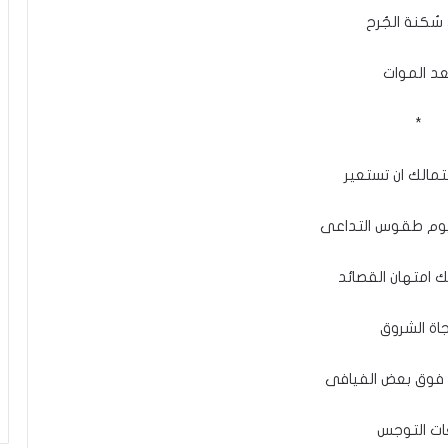
سُكنة الجُرح
ُعد الموات
*
تمالك ان تستعير
يوم طقوس التداعى
ك امتهان القصائد
اة الشروق
 فوق بعض الفيافى
غات التوجس