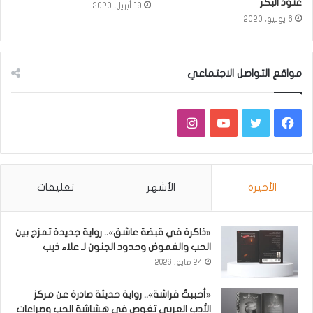
عنود البكر
19 أبريل، 2020
6 يوليو، 2020
مواقع التواصل الاجتماعي
فيسبوك
تويتر
يوتيوب
انستقرام
الأخيرة
الأشهر
تعليقات
«ذاكرة في قبضة عاشق».. رواية جديدة تمزج بين
الحب والغموض وحدود الجنون لـ علاء ذيب
24 مايو، 2026
«أحببتُ فراشة».. رواية حديثة صادرة عن مركز
الأدب العربي تغوص في هشاشة الحب وصراعات