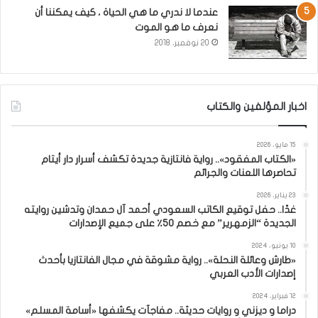
عندما لا ندري ما هي الحياة ، كيف يمكننا أن
نعرف ما هو الموت
20 نوفمبر، 2018
اخبار المؤلفين والكتاب
15 مايو، 2026
«الكتاب المفقود».. رواية فانتازية جديدة تكشف أسرار دار أيتام
تحاصرها اللعنات والجرائم
23 يناير، 2026
غدًا.. حفل توقيع الكاتب السعودي أحمد آل حمدان وتدشين روايته
الجديدة “الزمهرير” مع خصم 50٪ على جميع الإصدارات
10 يونيو، 2024
«طارش وعائلة النحلة».. رواية مشوقة في مجال الفانتازيا بأحدث
إصدارات الأدب العربي
12 فبراير، 2024
دراما و ديزني و روايات حديثة.. مفاجآت يكشفها «أسامة المسلم»