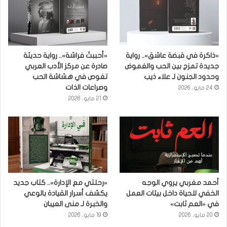
«ذاكرة في قبضة عاشق».. رواية
«أحببتُ فراشة».. رواية حديثة
جديدة تمزج بين الحب والغموض
صادرة عن مركز الأدب العربي
وحدود الجنون لـ علاء ذيب
تغوص في هشاشة الحب
وصراعات الذات
24 مايو، 2026
21 مايو، 2026
أحمد مغربي يروي الوجه
«رحلتي مع الإدارة».. كتاب جديد
الخفي للحياة داخل بيئات العمل
يكشف أسرار القيادة بالوعي
في «العم ثابت»
والخبرة لـ منى العيبان
20 مايو، 2026
19 مايو، 2026