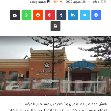
adab
28 أكتوبر، 2020
984
دقيقة واحدة
فيسبوك
تويتر
لينكدإن
بينتيريست
واتساب
مشاركة عبر البريد
طباعة
ناقش عدد من المثقفين والأكاديمين مستقبل المؤسسات
الثقافية في المملكة في ظل النقلات النوعية الجديدة وإنشاء