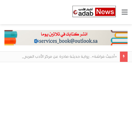
القائمة
«أحببتُ فراشة».. رواية حديثة صادرة عن مركز الأدب العربي تغوص في هشاشة الحب وصراعات الذات