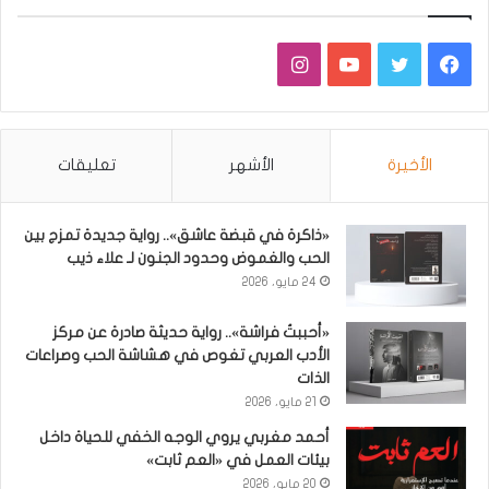
فيسبوك
تويتر
يوتيوب
انستقرام
الأخيرة
الأشهر
تعليقات
«ذاكرة في قبضة عاشق».. رواية جديدة تمزج بين
الحب والغموض وحدود الجنون لـ علاء ذيب
24 مايو، 2026
«أحببتُ فراشة».. رواية حديثة صادرة عن مركز
الأدب العربي تغوص في هشاشة الحب وصراعات
الذات
21 مايو، 2026
أحمد مغربي يروي الوجه الخفي للحياة داخل
بيئات العمل في «العم ثابت»
20 مايو، 2026