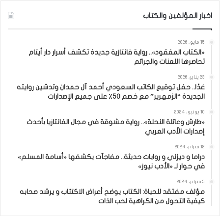
اخبار المؤلفين والكتاب
15 مايو، 2026
«الكتاب المفقود».. رواية فانتازية جديدة تكشف أسرار دار أيتام
تحاصرها اللعنات والجرائم
23 يناير، 2026
غدًا.. حفل توقيع الكاتب السعودي أحمد آل حمدان وتدشين روايته
الجديدة “الزمهرير” مع خصم 50٪ على جميع الإصدارات
10 يونيو، 2024
«طارش وعائلة النحلة».. رواية مشوقة في مجال الفانتازيا بأحدث
إصدارات الأدب العربي
12 فبراير، 2024
دراما و ديزني و روايات حديثة.. مفاجآت يكشفها «أسامة المسلم»
في حوار لـ «الأدب نيوز»
5 فبراير، 2024
مؤلف مفتقد للحياة: الكتاب يوضح أعراض الاكتئاب و يرشد صحابه
كيفية التحول من الكراهية لحب الذات