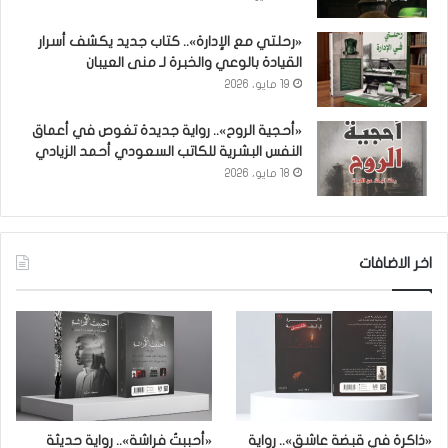
«رحلتي مع الإدارة».. كتاب جديد يكشف أسرار
القيادة بالوعي والخبرة لـ منى العيبان
19 مايو، 2026
«أحجية الروح».. رواية جديدة تغوص في أعماق
النفس البشرية للكاتب السعودي أحمد الزيادي
18 مايو، 2026
اخر الاضافات
«ذاكرة في قبضة عاشق».. رواية
«أحببتُ فراشة».. رواية حديثة