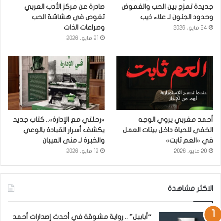
جديدة تمزج بين الحب والغموض
صادرة عن مركز الأدب العربي
وحدود الجنون لـ علاء ذيب
تغوص في هشاشة الحب
وصراعات الذات
24 مايو، 2026
21 مايو، 2026
أحمد مغربي يروي الوجه
«رحلتي مع الإدارة».. كتاب جديد
الخفي للحياة داخل بيئات العمل
يكشف أسرار القيادة بالوعي
في «العم ثابت»
والخبرة لـ منى العيبان
20 مايو، 2026
19 مايو، 2026
الاكثر مشاهدة
“أبابيل” .. رواية مشوقة في أحدث إصدارات أحمد