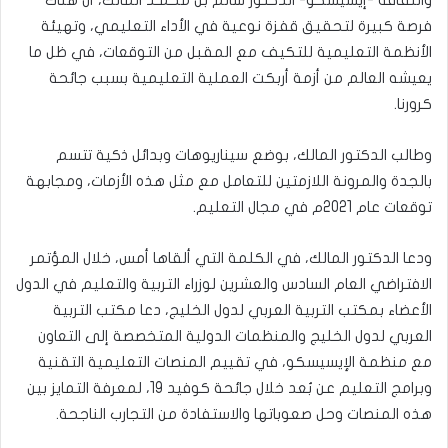
والثقافة -إيسيسكو- الدكتور سالم بن محمـد المالك، أن هناك
فرصة كبيرة لتحقيق قفزة نوعية في الأداء التعليمي، وتهيئة
الأنظمة التعليمية للتكيف مع المقبل من التوقعات، في ظل ما
يعيشه العالم من أزمة أربكت العملية التعليمية بسبب جائحة
كرورنا.
وطالب الدكتور المالك، بوضع سيناريوهات وبدائل ذكية تتسم
بالجدة والمرونة اللازمتين للتعامل مع مثل هذه الأزمات، ومجابهة
توقعات عام 2021م في مجال التعليم.
ودعا الدكتور المالك، في الكلمة التي ألقاها أمس، خلال المؤتمر
الافتراضي العام السادس والعشرين لوزراء التربية والتعليم في الدول
الأعضاء بمكتب التربية العربي لدول الخليج، دعا مكتب التربية
العربي لدول الخليج والمنظمات الدولية المتخصصة إلى التعاون
مع منظمة الإيسيسكو، في تقييم المنصات التعليمية التقنية
وبرامج التعليم عن بُعد خلال جائحة كوفيد 19، لمعرفة التمايز بين
هذه المنصات وحل صعوباتها والاستفادة من التجارب الناجحة.