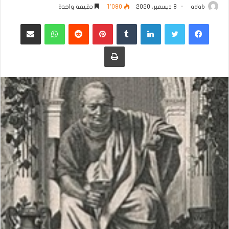
adab
8 ديسمبر، 2020
1٬080
دقيقة واحدة
فيسبوك
تويتر
لينكدإن
بينتيريست
واتساب
مشاركة عبر البريد
طباعة