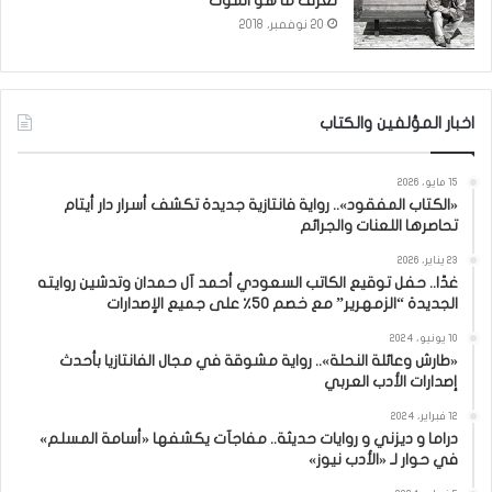
نعرف ما هو الموت
20 نوفمبر، 2018
اخبار المؤلفين والكتاب
15 مايو، 2026
«الكتاب المفقود».. رواية فانتازية جديدة تكشف أسرار دار أيتام
تحاصرها اللعنات والجرائم
23 يناير، 2026
غدًا.. حفل توقيع الكاتب السعودي أحمد آل حمدان وتدشين روايته
الجديدة “الزمهرير” مع خصم 50٪ على جميع الإصدارات
10 يونيو، 2024
«طارش وعائلة النحلة».. رواية مشوقة في مجال الفانتازيا بأحدث
إصدارات الأدب العربي
12 فبراير، 2024
دراما و ديزني و روايات حديثة.. مفاجآت يكشفها «أسامة المسلم»
في حوار لـ «الأدب نيوز»