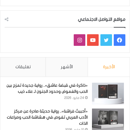
مواقع التواصل الاجتماعي
فيسبوك
تويتر
يوتيوب
انستقرام
الأخيرة
الأشهر
تعليقات
«ذاكرة في قبضة عاشق».. رواية جديدة تمزج بين
الحب والغموض وحدود الجنون لـ علاء ذيب
24 مايو، 2026
«أحببتُ فراشة».. رواية حديثة صادرة عن مركز
الأدب العربي تغوص في هشاشة الحب وصراعات
الذات
21 مايو، 2026