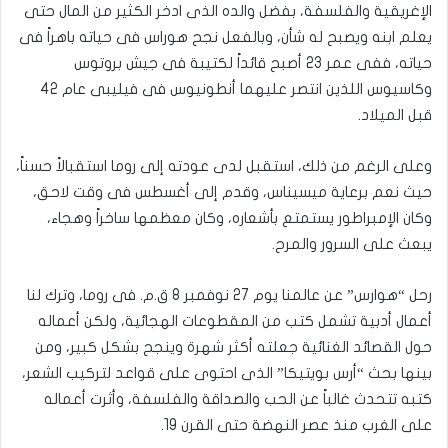
الإغريقية والفلسفة، بفضل والده الذى ادخر الكثير من المال حتى
يعلم ابنه ويصبح له شأن، وبالفعل نجح هوراس فى حياته باهراً فى
حياته، ففى عمر 23 أصبح قائداً لكتيبة فى جيش بروتوس
وكاسيوس اللذين انتصر عليهما أنطونيوس فى فيليبى عام 42
قبل الميلاد.
وعلى الرغم من ذلك، استقبل لدى عودته إلى روما استقبالاً حسناً،
حيث نعم برعاية ميسيناس، وقدم إلى أغسطس فى وقت لاحق،
وكان الإمبراطور يستمتع بأشعاره، وكان معظمها ساخراً وهجاء،
يبعث على السرور والمرح.
رحل “هوارس” عن عالمنا يوم 27 نوفمبر 8 ق.م. فى روما، وترك لنا
أعمال أدبية تشمل كتب من المقطوعات الهجائية، ولكن أعماله
حول القصائد الغنائية جعلته أكثر شهرة وينجح بشكل كبير، ومن
بينها بحث “أرس بويتيكا” الذى احتوى على قواعد لتركيب الشعر،
كتبه تتحدث غالباً عن الحب والصداقة والفلسفة، وأثرت أعماله
على الغرب منذ عصر النهضة حتى القرن 19.