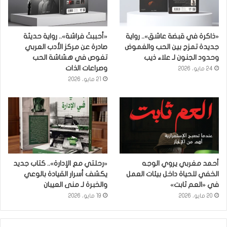
«ذاكرة في قبضة عاشق».. رواية
«أحببتُ فراشة».. رواية حديثة
جديدة تمزج بين الحب والغموض
صادرة عن مركز الأدب العربي
وحدود الجنون لـ علاء ذيب
تغوص في هشاشة الحب
وصراعات الذات
24 مايو، 2026
21 مايو، 2026
أحمد مغربي يروي الوجه
«رحلتي مع الإدارة».. كتاب جديد
الخفي للحياة داخل بيئات العمل
يكشف أسرار القيادة بالوعي
في «العم ثابت»
والخبرة لـ منى العيبان
20 مايو، 2026
19 مايو، 2026