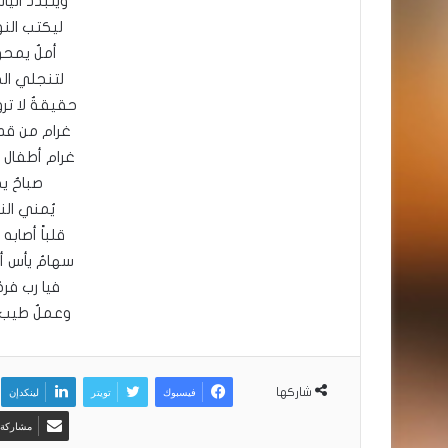
ويتبدد اليأ
ليكتب النور
أملٌ يمحو 
لتنجلي الح
حقيقةٌ لا تر
غرام من قد
غرام أطفال 
صباحٌ ي
يُمني ال
قلباً أصابه
سهامُ يأس أ
فيا رب فر
وعملٌ طيب ن
فيسبوك
تويتر
لينكدإن
شاركها
مشاركة ع