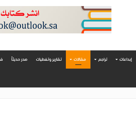
إبداعات
تراجم
مقالات
تقارير وتغطيات
صدر حديثاً
فن
أدب العربي تغوص في هشاشة الحب وصراعات الذات