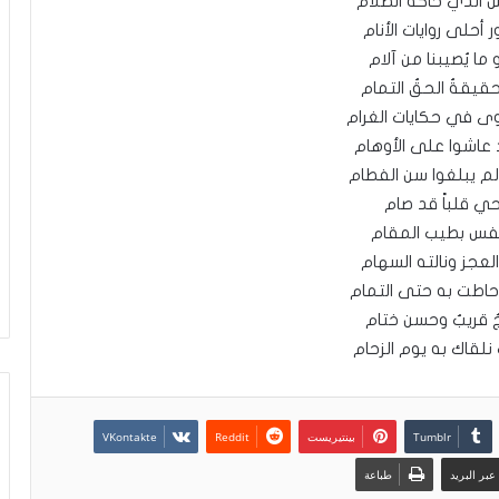
س الذي حاكهُ الظلام
 أحلى روايات الأنام
ما يُصيبنا من آلام
قيقةُ الحقُ التمام
وى في حكايات الغرام
 عاشوا على الأوهام
لم يبلغوا سن الفطام
حي قلباً قد صام
نفس بطيب المقام
 العجز ونالته السهام
حاطت به حتى التمام
جٌ قريبٌ وحسن ختام
لقاك به يوم الزحام
بينتيريست
بر البريد
طباعة