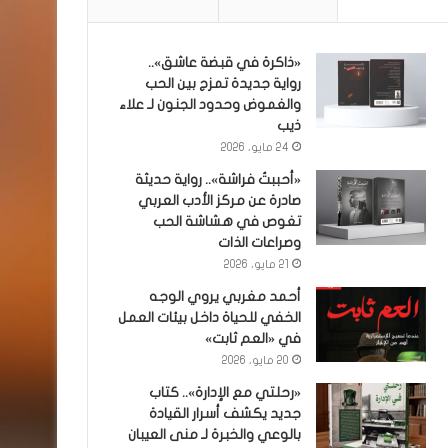
«ذاكرة في قبضة عاشق»..
رواية جديدة تمزج بين الحب
والغموض وحدود الجنون لـ علاء
ذيب
24 مايو، 2026
«أحببتُ فراشة».. رواية حديثة
صادرة عن مركز الأدب العربي
تغوص في هشاشة الحب
وصراعات الذات
21 مايو، 2026
أحمد مغربي يروي الوجه
الخفي للحياة داخل بيئات العمل
في «العم ثابت»
20 مايو، 2026
«رحلتي مع الإدارة».. كتاب
جديد يكشف أسرار القيادة
بالوعي والخبرة لـ منى العيبان