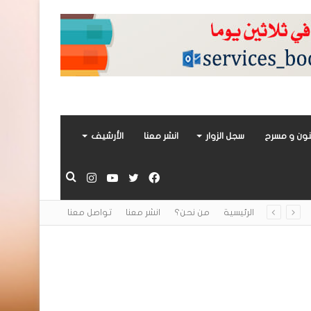
ون و مسرح
سجل الزوار
انشر معنا
الأرشيف
فيسبوك
تويتر
يوتيوب
انستقرام
بحث
الرئيسية
من نحن؟
انشر معنا
تواصل معنا
عن