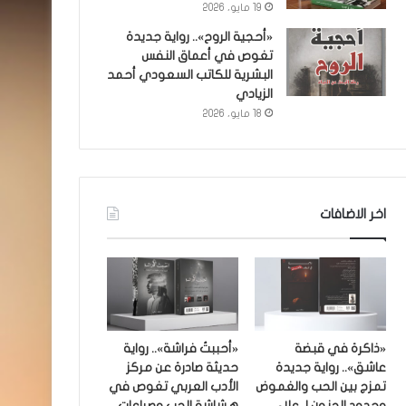
19 مايو، 2026
«أحجية الروح».. رواية جديدة
تغوص في أعماق النفس
البشرية للكاتب السعودي أحمد
الزيادي
18 مايو، 2026
اخر الاضافات
«ذاكرة في قبضة
«أحببتُ فراشة».. رواية
عاشق».. رواية جديدة
حديثة صادرة عن مركز
تمزج بين الحب والغموض
الأدب العربي تغوص في
وحدود الجنون لـ علاء
هشاشة الحب وصراعات