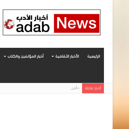
الرئيسية
الأخبار الثقافية
أخبار المؤلفين والكتاب
«أحببتُ فراشة».. رواية حديثة صادرة عن مركز ال
أخبار عاجلة