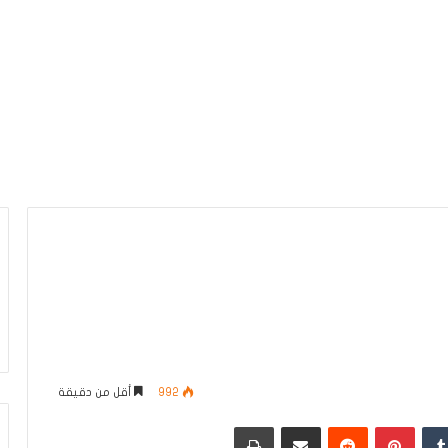
992
أقل من دقيقة
دإن
بينتيريست
مشاركة عبر البريد
طباعة