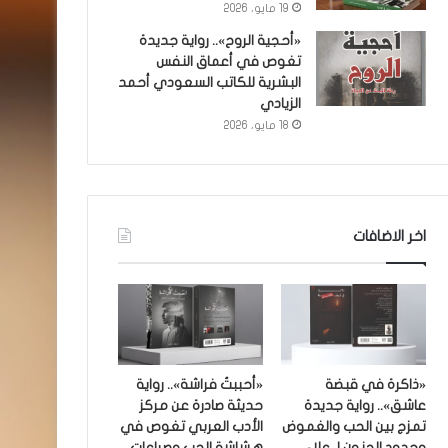
19 مايو، 2026
«أحجية الروح».. رواية جديدة
تغوص في أعماق النفس
البشرية للكاتب السعودي أحمد
الزيادي
18 مايو، 2026
اخر الاضافات
«ذاكرة في قبضة
«أحببتُ فراشة».. رواية
عاشق».. رواية جديدة
حديثة صادرة عن مركز
تمزج بين الحب والغموض
الأدب العربي تغوص في
وحدود الجنون لـ علاء
هشاشة الحب وصراعات