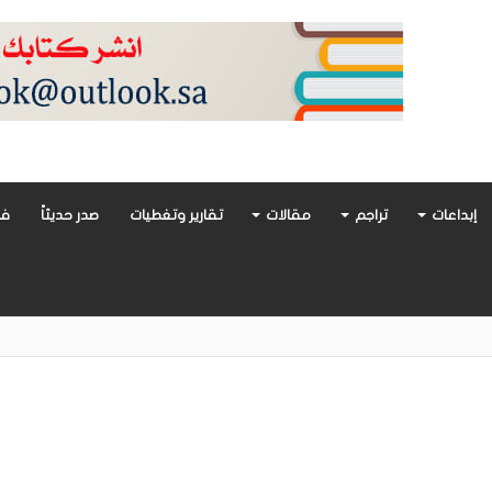
إبداعات
تراجم
مقالات
تقارير وتغطيات
صدر حديثاً
فن
أدب العربي تغوص في هشاشة الحب وصراعات الذات