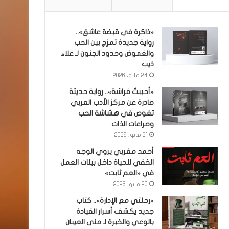
«ذاكرة في قبضة عاشق»..
رواية جديدة تمزج بين الحب
والغموض وحدود الجنون لـ علاء
ذيب
24 مايو، 2026
«أحببتُ فراشة».. رواية حديثة
صادرة عن مركز الأدب العربي
تغوص في هشاشة الحب
وصراعات الذات
21 مايو، 2026
أحمد مغربي يروي الوجه
الخفي للحياة داخل بيئات العمل
في «العم ثابت»
20 مايو، 2026
«رحلتي مع الإدارة».. كتاب
جديد يكشف أسرار القيادة
بالوعي والخبرة لـ منى العيبان