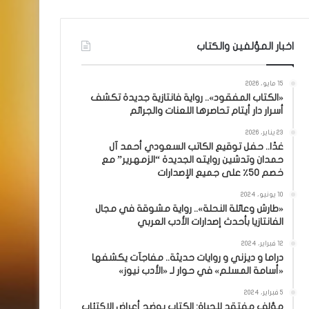
اخبار المؤلفين والكتاب
15 مايو، 2026
«الكتاب المفقود».. رواية فانتازية جديدة تكشف
أسرار دار أيتام تحاصرها اللعنات والجرائم
23 يناير، 2026
غدًا.. حفل توقيع الكاتب السعودي أحمد آل
حمدان وتدشين روايته الجديدة “الزمهرير” مع
خصم 50٪ على جميع الإصدارات
10 يونيو، 2024
«طارش وعائلة النحلة».. رواية مشوقة في مجال
الفانتازيا بأحدث إصدارات الأدب العربي
12 فبراير، 2024
دراما و ديزني و روايات حديثة.. مفاجآت يكشفها
«أسامة المسلم» في حوار لـ «الأدب نيوز»
5 فبراير، 2024
مؤلف مفتقد للحياة: الكتاب يوضح أعراض الاكتئاب