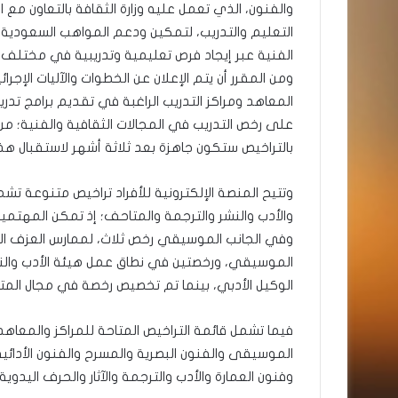
والفنون، الذي تعمل عليه وزارة الثقافة بالتعاون م
التعليم والتدريب، لتمكين ودعم المواهب السعودية وت
الفنية عبر إيجاد فرص تعليمية وتدريبية في مختلف ا
ومن المقرر أن يتم الإعلان عن الخطوات والآليات الإ
المعاهد ومراكز التدريب الراغبة في تقديم برامج تدر
على رخص التدريب في المجالات الثقافية والفنية؛ من 
بالتراخيص ستكون جاهزة بعد ثلاثة أشهر لاستقبال هذه
وتتيح المنصة الإلكترونية للأفراد تراخيص متنوعة 
والأدب والنشر والترجمة والمتاحف؛ إذ تمكن المهتمي
وفي الجانب الموسيقي رخص ثلاث، لممارس العزف الم
الموسيقي، ورخصتين في نطاق عمل هيئة الأدب والنشر
الوكيل الأدبي، بينما تم تخصيص رخصة في مجال الم
فيما تشمل قائمة التراخيص المتاحة للمراكز والمعاهد
الموسيقى والفنون البصرية والمسرح والفنون الأدائية
وفنون العمارة والأدب والترجمة والآثار والحرف اليدوية.