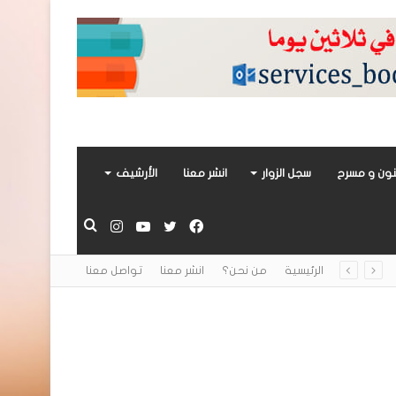
ون و مسرح
سجل الزوار
انشر معنا
الأرشيف
فيسبوك
تويتر
يوتيوب
انستقرام
بحث
الرئيسية
من نحن؟
انشر معنا
تواصل معنا
عن