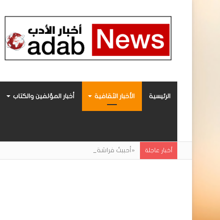
الرئيسية
الأخبار الثقافية
أخبار المؤلفين والكتاب
«أحببتُ فراشة».. رواية حديثة صادرة عن مركز ال
أخبار عاجلة