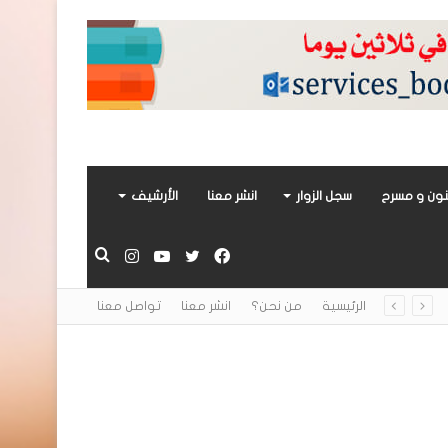
ون و مسرح
سجل الزوار
انشر معنا
الأرشيف
فيسبوك
تويتر
يوتيوب
انستقرام
بحث
الرئيسية
من نحن؟
انشر معنا
تواصل معنا
عن