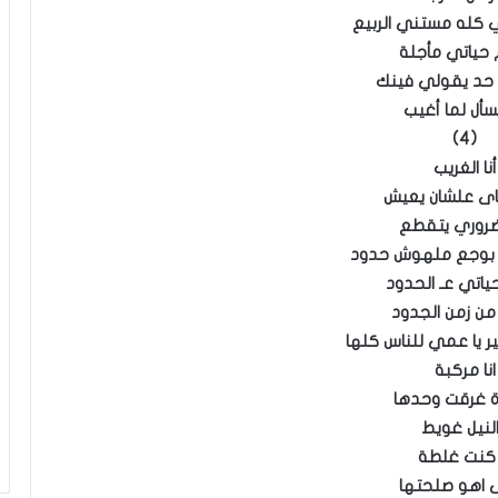
كله مستني الربيع
 حياتي مأجلة
حد يقولي فينك
يسأل لما أغيب
(4)
أنا الغريب
ناى علشان يعيش
ضروري يتقطع
 بوجع ملهوش حدود
ياتي عـ الحدود
من زمن الجدود
ر يا عمي للناس كلها
انا مركبة
 غرقت وحدها
لنيل غويط
ا كنت غلطة
 اهو صلحتها