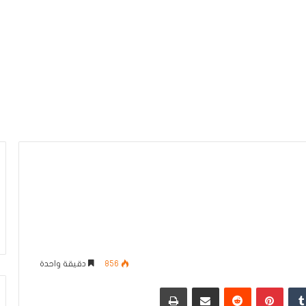
856
دقيقة واحدة
دإن
بينتيريست
مشاركة عبر البريد
طباعة