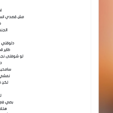
ا
مش قصدي انسا
م
الجن
دلوقتي ا
طاير ق
لو شوفتى نجم
د
سامحيني
نمشي 
لكن 
ل
بصي في 
هتلا