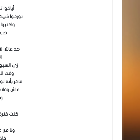
أياكوا 
توزعوا شيكو
واكتبوا
حب 
حد عاش ل
ا
زي السيو
وقت ال
فاكر بأنه ل
عاش وفاتح
ول
كنت فترة
ونا من 
فاك