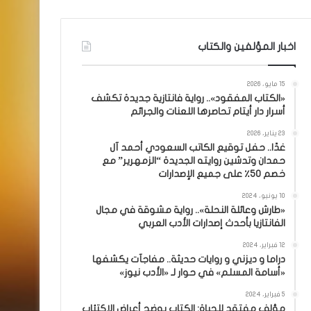
اخبار المؤلفين والكتاب
15 مايو، 2026
«الكتاب المفقود».. رواية فانتازية جديدة تكشف
أسرار دار أيتام تحاصرها اللعنات والجرائم
23 يناير، 2026
غدًا.. حفل توقيع الكاتب السعودي أحمد آل
حمدان وتدشين روايته الجديدة “الزمهرير” مع
خصم 50٪ على جميع الإصدارات
10 يونيو، 2024
«طارش وعائلة النحلة».. رواية مشوقة في مجال
الفانتازيا بأحدث إصدارات الأدب العربي
12 فبراير، 2024
دراما و ديزني و روايات حديثة.. مفاجآت يكشفها
«أسامة المسلم» في حوار لـ «الأدب نيوز»
5 فبراير، 2024
مؤلف مفتقد للحياة: الكتاب يوضح أعراض الاكتئاب