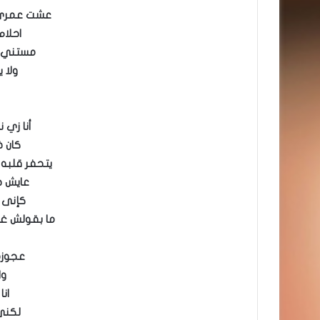
عشت عمري 
احلام
مستني 
ولا 
أنا زي 
كان 
يتحفر قلبه
عايش ح
كإنى 
ما بقولش غي
عجوزة
وا
ان
لكنى