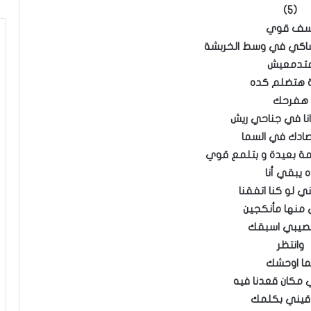
(5)
سف قوي
كي في وسط الخربشة
تدمعيش
ة هتضلم كده
هفرحك
نا في جناحي ريش
صادك في السما
ة بعيدة و بتلمع قوي
ه يبقي أنا
 لو كنا اتفقنا
منها مأنكجين
نصيبي اسبقك
وانتظر
ما اوحشك
مكان قعدنا فيه
قيني بكلمك