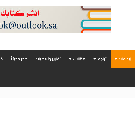
إبداعات
تراجم
مقالات
تقارير وتغطيات
صدر حديثاً
فن
أدب العربي تغوص في هشاشة الحب وصراعات الذات