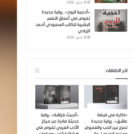
19 مايو، 2026
«أحجية الروح».. رواية جديدة
تغوص في أعماق النفس
البشرية للكاتب السعودي أحمد
الزيادي
18 مايو، 2026
اخر الاضافات
«ذاكرة في قبضة
«أحببتُ فراشة».. رواية
عاشق».. رواية جديدة
حديثة صادرة عن مركز
تمزج بين الحب والغموض
الأدب العربي تغوص في
وحدود الجنون لـ علاء
هشاشة الحب وصراعات