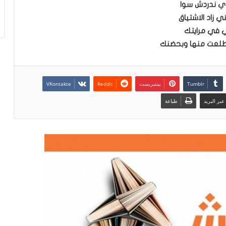
ي ندردش سوا
ي زاد الاشتياق
 في مرايتك
طلعت منها وبحضنك
بينتيريست
بر البريد
طباعة