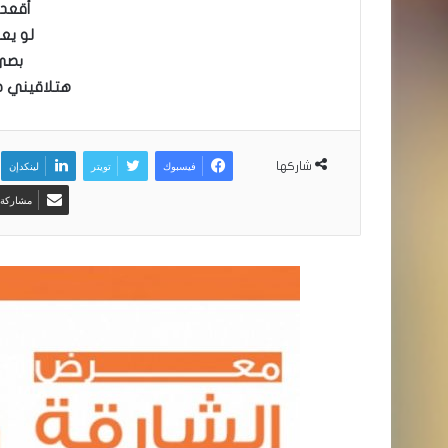
أقعد
لو يعن
بصي
هتلاقيني 
فيسبوك
تويتر
لينكدإن
شاركها
مشاركة ع