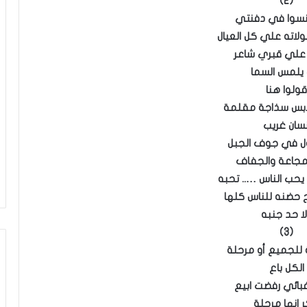
(2)
تنسوا في دفنتي
لاته علي كل العيال
 علي قبري شاعر
يلمس السما
قولوا هنا
ابس سذاجة مقلمة
نسان غريب
ل في جوف الجبل
مجاعة والجفاف
و يحب الناس ….. تحبه
 حضنه للناس كلها
ا حد جنبه
(3)
 للجميع أو مرحلة
الكل باع
غبائي رفضت ابيع
ر انها مرجلة