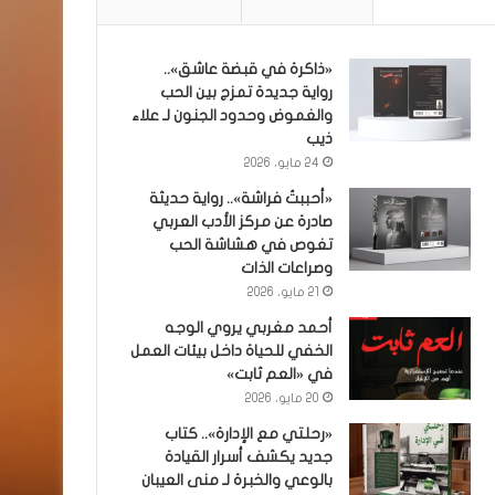
«ذاكرة في قبضة عاشق»..
رواية جديدة تمزج بين الحب
والغموض وحدود الجنون لـ علاء
ذيب
24 مايو، 2026
«أحببتُ فراشة».. رواية حديثة
صادرة عن مركز الأدب العربي
تغوص في هشاشة الحب
وصراعات الذات
21 مايو، 2026
أحمد مغربي يروي الوجه
الخفي للحياة داخل بيئات العمل
في «العم ثابت»
20 مايو، 2026
«رحلتي مع الإدارة».. كتاب
جديد يكشف أسرار القيادة
بالوعي والخبرة لـ منى العيبان