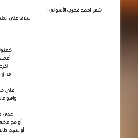
شعر-احمد فخري الأسواني:
سلامًا علي الطير 
كفنون
أعملوا
افرح
من زن 
علي حد 
واهو مات
عدي مه
أو مج فاضي
أو سهم طايش