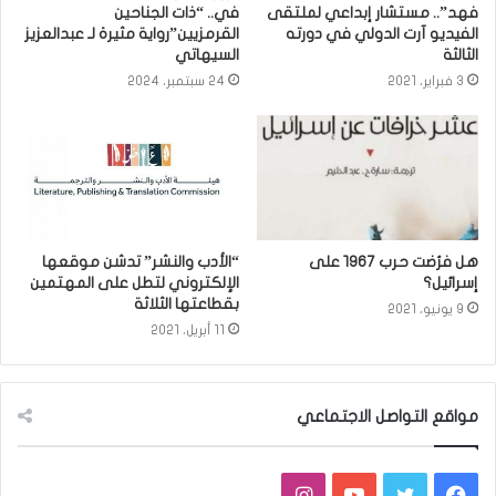
فهد”.. مستشار إبداعي لملتقى
في.. “ذات الجناحين
الفيديو آرت الدولي في دورته
القرمزيين”رواية مثيرة لـ عبدالعزيز
الثالثة
السيهاتي
3 فبراير، 2021
24 سبتمبر، 2024
هل فرُضت حرب ١٩٦٧ على
“الأدب والنشر” تدشن موقعها
إسرائيل؟
الإلكتروني لتطل على المهتمين
بقطاعتها الثلاثة
9 يونيو، 2021
11 أبريل، 2021
مواقع التواصل الاجتماعي
فيسبوك
تويتر
يوتيوب
انستقرام