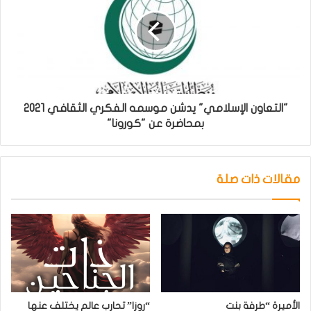
"التعاون الإسلامي" يدشن موسمه الفكري الثقافي 2021
بمحاضرة عن "كورونا"
مقالات ذات صلة
الأميرة “طرفة بنت
“روزا” تحارب عالم يختلف عنها