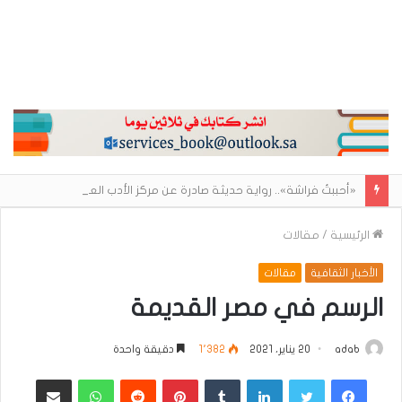
«أحببتُ فراشة».. رواية حديثة صادرة عن مركز الأدب العربي تغوص في هشاشة الحب وصراعات الذات
الرئيسية
/
مقالات
الأخبار الثقافية
مقالات
الرسم في مصر القديمة
adab
20 يناير، 2021
1٬382
دقيقة واحدة
فيسبوك
تويتر
لينكدإن
بينتيريست
واتساب
مشاركة عبر البريد