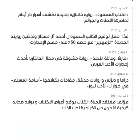
15 مايو، 2026
«الكتاب المفقود».. رواية فانتازية جديدة تكشف أسرار دار أيتام
تحاصرها اللعنات والجرائم
23 يناير، 2026
غدًا.. حفل توقيع الكاتب السعودي أحمد آل حمدان وتدشين روايته
الجديدة “الزمهرير” مع خصم 50٪ على جميع الإصدارات
10 يونيو، 2024
«طارش وعائلة النحلة».. رواية مشوقة في مجال الفانتازيا بأحدث
إصدارات الأدب العربي
12 فبراير، 2024
دراما و ديزني و روايات حديثة.. مفاجآت يكشفها «أسامة المسلم»
في حوار لـ «الأدب نيوز»
5 فبراير، 2024
مؤلف مفتقد للحياة: الكتاب يوضح أعراض الاكتئاب و يرشد صحابه
كيفية التحول من الكراهية لحب الذات