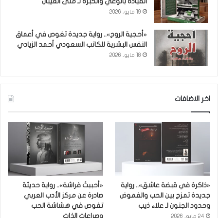
القيادة بالوعي والخبرة لـ منى العيبان
19 مايو، 2026
«أحجية الروح».. رواية جديدة تغوص في أعماق
النفس البشرية للكاتب السعودي أحمد الزيادي
18 مايو، 2026
اخر الاضافات
«ذاكرة في قبضة عاشق».. رواية
«أحببتُ فراشة».. رواية حديثة
جديدة تمزج بين الحب والغموض
صادرة عن مركز الأدب العربي
وحدود الجنون لـ علاء ذيب
تغوص في هشاشة الحب
وصراعات الذات
24 مايو، 2026