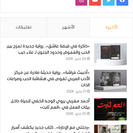
الأخيرة
الأشهر
تعليقات
«ذاكرة في قبضة عاشق».. رواية جديدة تمزج بين
الحب والغموض وحدود الجنون لـ علاء ذيب
24 مايو، 2026
«أحببتُ فراشة».. رواية حديثة صادرة عن مركز
الأدب العربي تغوص في هشاشة الحب وصراعات
الذات
21 مايو، 2026
أحمد مغربي يروي الوجه الخفي للحياة داخل
بيئات العمل في «العم ثابت»
20 مايو، 2026
«رحلتي مع الإدارة».. كتاب جديد يكشف أسرار