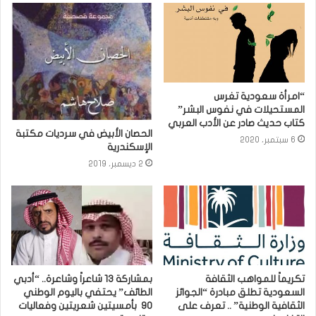
“امرأة سعودية تغرس
المستحيلات في نفوس البشر”
كتاب حديث صادر عن الأدب العربي
الحصان الأبيض في سرديات مكتبة
6 سبتمبر، 2020
الإسكندرية
2 ديسمبر، 2019
تكريماً للمواهب الثقافة
بمشاركة 13 شاعراً وشاعرة.. “أدبي
السعودية تطلق مبادرة “الجوائز
الطائف” يحتفي باليوم الوطني
الثقافية الوطنية” .. تعرف على
90 بأمسيتين شعريتين وفعاليات