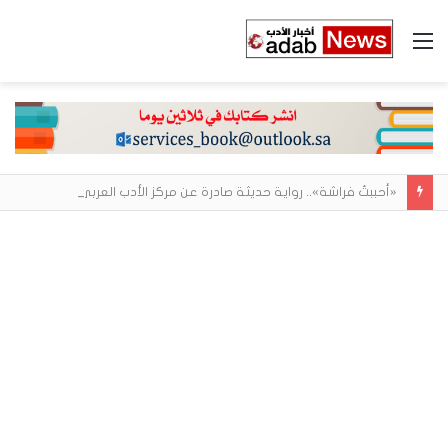
القائمة
«أحببتُ فراشة».. رواية حديثة صادرة عن مركز الأدب العربي تغوص في هشاشة الحب وصراعات الذات