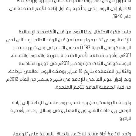
13 فبراير من كل عام يومًا عالميًا للاحتفال بالراديو، ويرجع ذلك
الاختيار إلى اليوم الذى بدأ فيه بث أول إذاعة للأمم المتحدة فى
عام 1946.
جاءت فكرة الاحتفال بهذا اليوم من قبل الأكاديمية الإسبانية
للإذاعة، وجرى تقديمها رسمياً من قبل الوفد الدائم الإسبانى لَدى
اليونسكو فى الدورة 187 للمجلس التنفيذى فِى شهر سبتمبر
2011م، وأقرته منظمة الأُمم المتحدة للتربِية والعلوم والثقافة،
اليونسكو فى الثالث من نوفمبر 2011م فى دورتها السادسة
والثلاثين المنعقدة بتارِيخ 13 فبراير بوصفه اليوم العالمى للإذاعة،
وتم إقرار اليوم العالمى للإذاعة فى شهر دِيسمبر من العام 2012م
من قبل الجمعية العامة للأُمم المتحدة.
وتهدف اليونسكو من وراء تحديد يوم عالمى للإذاعة إلى زيادة
الوعى بين عامة الناس، وبين العاملين فى وسائل الإعلام بأهمية
الراديو.
وتعد الإذاعة أداة فعالة للاحتفاء بالحياة الإنسانية على تنوعها،