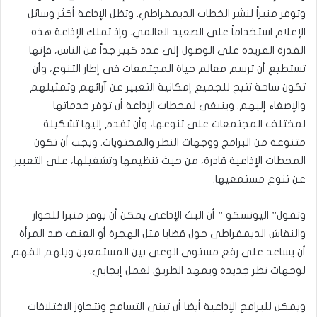
وتوفر منبراً لنشر الخطاب الديمقراطي. وتظل الإذاعة أكثر وسائل
الإعلام استخداماً على الصعيد العالمي. وإذ تملك الإذاعة هذه
القدرة الفريدة على الوصول إلى عدد كبير جداً من الناس، فإنها
تستطيع أن ترسم معالم حياة المجتمعات فى إطار التنوع، وأن
تكون ساحة تتيح للجميع إمكانية التعبير عن آرائهم وتمثيلهم
والإصغاء إليهم. وينبغى لمحطات الإذاعة أن توفر خدماتها
لمختلف المجتمعات على تنوعها، وأن تقدم إليها تشكيلة
متنوعة من البرامج ووجهات النظر والمحتويات. ويجب أن تكون
المحطات الإذاعية قادرة، من حيث تنظيمها وتشغيلها، على التعبير
عن تنوع مستمعيها.
وتقول” اليونسكو ” أن البث الإذاعى يمكن أن يوفر منبرا للحوار
والنقاش الديمقراطى حول قضايا مثل الهجرة أو العنف ضد المرأة
أن يساعد على رفع مستوى الوعى بين المستمعين ويلهم الفهم
لوجهات نظر جديدة ويمهد الطريق لعمل إيجابي.
ويمكن للبرامج الإذاعية أيضا أن تبنى التسامح وتتجاوز الاختلافات