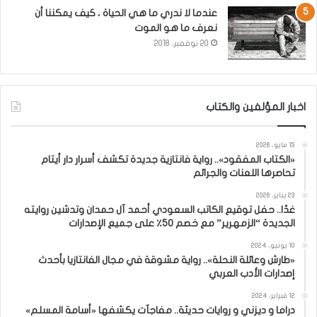
عندما لا ندري ما هي الحياة ، كيف يمكننا أن
نعرف ما هو الموت
20 نوفمبر، 2018
اخبار المؤلفين والكتاب
15 مايو، 2026
«الكتاب المفقود».. رواية فانتازية جديدة تكشف أسرار دار أيتام
تحاصرها اللعنات والجرائم
23 يناير، 2026
غدًا.. حفل توقيع الكاتب السعودي أحمد آل حمدان وتدشين روايته
الجديدة “الزمهرير” مع خصم 50٪ على جميع الإصدارات
10 يونيو، 2024
«طارش وعائلة النحلة».. رواية مشوقة في مجال الفانتازيا بأحدث
إصدارات الأدب العربي
12 فبراير، 2024
دراما و ديزني و روايات حديثة.. مفاجآت يكشفها «أسامة المسلم»