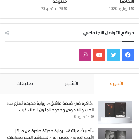
التفاصيل
متنوعة
1 يوليو، 2020
26 سبتمبر، 2020
مواقع التواصل الاجتماعي
فيسبوك
تويتر
يوتيوب
انستقرام
الأخيرة
الأشهر
تعليقات
«ذاكرة في قبضة عاشق».. رواية جديدة تمزج بين
الحب والغموض وحدود الجنون لـ علاء ذيب
24 مايو، 2026
«أحببتُ فراشة».. رواية حديثة صادرة عن مركز
الأدب العربي تغوص في هشاشة الحب وصراعات