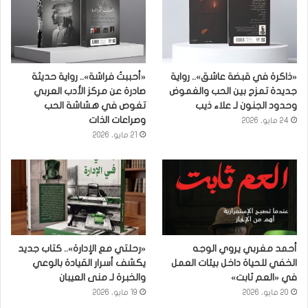
«ذاكرة في قبضة عاشق».. رواية
«أحببتُ فراشة».. رواية حديثة
جديدة تمزج بين الحب والغموض
صادرة عن مركز الأدب العربي
وحدود الجنون لـ علاء ذيب
تغوص في هشاشة الحب
وصراعات الذات
24 مايو، 2026
21 مايو، 2026
أحمد مغربي يروي الوجه
«رحلتي مع الإدارة».. كتاب جديد
الخفي للحياة داخل بيئات العمل
يكشف أسرار القيادة بالوعي
في «العم ثابت»
والخبرة لـ منى العيبان
20 مايو، 2026
19 مايو، 2026