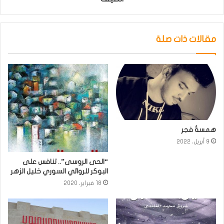
مقالات ذات صلة
همسةُ فجر
9 أبريل، 2022
“الحى الروسى”.. تنافس على
البوكر للروائي السوري خليل الزهر
18 فبراير، 2020