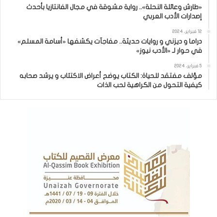
«طارش وعائلة النحلة».. رواية مشوقة في مجال الفانتازيا بأحدث
إصدارات الأدب العربي
12 فبراير، 2024
دراما و ديزني و روايات حديثة.. مفاجآت يكشفها «أسامة المسلم»
في حوار لـ «الأدب نيوز»
5 فبراير، 2024
مؤلف مفتقد للحياة: الكتاب يوضح أعراض الاكتئاب و يرشد صحابه
كيفية التحول من الكراهية لحب الذات