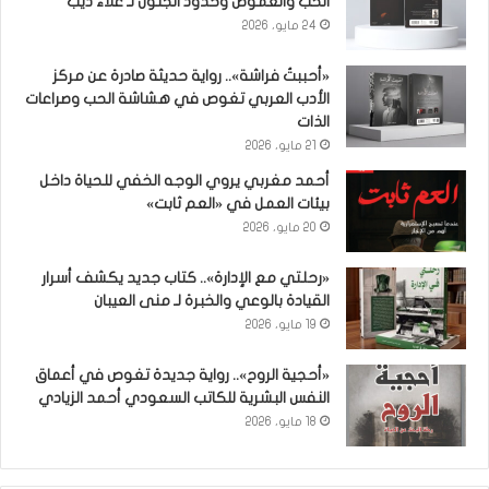
الحب والغموض وحدود الجنون لـ علاء ذيب
24 مايو، 2026
«أحببتُ فراشة».. رواية حديثة صادرة عن مركز
الأدب العربي تغوص في هشاشة الحب وصراعات
الذات
21 مايو، 2026
أحمد مغربي يروي الوجه الخفي للحياة داخل
بيئات العمل في «العم ثابت»
20 مايو، 2026
«رحلتي مع الإدارة».. كتاب جديد يكشف أسرار
القيادة بالوعي والخبرة لـ منى العيبان
19 مايو، 2026
«أحجية الروح».. رواية جديدة تغوص في أعماق
النفس البشرية للكاتب السعودي أحمد الزيادي
18 مايو، 2026