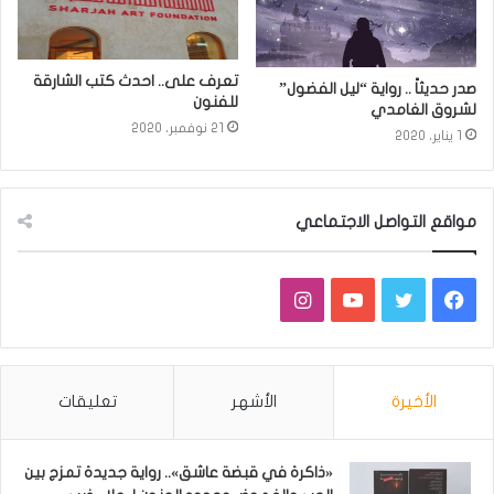
تعرف على.. احدث كتب الشارقة
صدر حديثاً .. رواية “ليل الفضول”
للفنون
لشروق الغامدي
21 نوفمبر، 2020
1 يناير، 2020
مواقع التواصل الاجتماعي
فيسبوك
تويتر
يوتيوب
انستقرام
الأخيرة
الأشهر
تعليقات
«ذاكرة في قبضة عاشق».. رواية جديدة تمزج بين