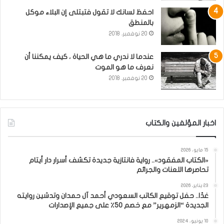
احفظ لسانك لا تقول فتبتلى إن البلاء موكل
بالمنطق
20 نوفمبر، 2018
عندما لا ندري ما هي الحياة ، كيف يمكننا أن
نعرف ما هو الموت
20 نوفمبر، 2018
اخبار المؤلفين والكتاب
15 مايو، 2026
«الكتاب المفقود».. رواية فانتازية جديدة تكشف أسرار دار أيتام
تحاصرها اللعنات والجرائم
23 يناير، 2026
غدًا.. حفل توقيع الكاتب السعودي أحمد آل حمدان وتدشين روايته
الجديدة “الزمهرير” مع خصم 50٪ على جميع الإصدارات
10 يونيو، 2024