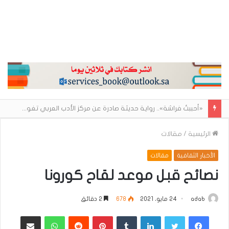
«أحببتُ فراشة».. رواية حديثة صادرة عن مركز الأدب العربي تغوص في هشاشة الحب وصراعات الذات
الرئيسية
/
مقالات
الأخبار الثقافية
مقالات
نصائح قبل موعد لقاح كورونا
adab
24 مايو، 2021
678
2 دقائق
فيسبوك
تويتر
لينكدإن
بينتيريست
واتساب
مشاركة عبر البريد