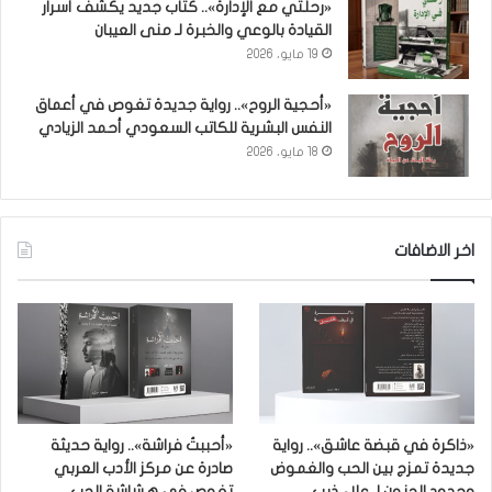
«رحلتي مع الإدارة».. كتاب جديد يكشف أسرار
القيادة بالوعي والخبرة لـ منى العيبان
19 مايو، 2026
«أحجية الروح».. رواية جديدة تغوص في أعماق
النفس البشرية للكاتب السعودي أحمد الزيادي
18 مايو، 2026
اخر الاضافات
«ذاكرة في قبضة عاشق».. رواية
«أحببتُ فراشة».. رواية حديثة
جديدة تمزج بين الحب والغموض
صادرة عن مركز الأدب العربي
وحدود الجنون لـ علاء ذيب
تغوص في هشاشة الحب