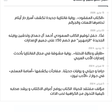
15 مايو، 2026
«الكتاب المفقود».. رواية فانتازية جديدة تكشف أسرار دار أيتام
تحاصرها اللعنات والجرائم
23 يناير، 2026
غدًا.. حفل توقيع الكاتب السعودي أحمد آل حمدان وتدشين روايته
الجديدة “الزمهرير” مع خصم 50٪ على جميع الإصدارات
10 يونيو، 2024
«طارش وعائلة النحلة».. رواية مشوقة في مجال الفانتازيا بأحدث
إصدارات الأدب العربي
12 فبراير، 2024
دراما و ديزني و روايات حديثة.. مفاجآت يكشفها «أسامة المسلم»
في حوار لـ «الأدب نيوز»
5 فبراير، 2024
مؤلف مفتقد للحياة: الكتاب يوضح أعراض الاكتئاب و يرشد صحابه
كيفية التحول من الكراهية لحب الذات