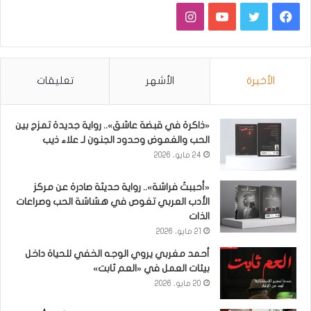
فيسبوك
تويتر
يوتيوب
انستقرام
الأخيرة
الأشهر
تعليقات
«ذاكرة في قبضة عاشق».. رواية جديدة تمزج بين
الحب والغموض وحدود الجنون لـ علاء ذيب
24 مايو، 2026
«أحببتُ فراشة».. رواية حديثة صادرة عن مركز
الأدب العربي تغوص في هشاشة الحب وصراعات
الذات
21 مايو، 2026
أحمد مغربي يروي الوجه الخفي للحياة داخل
بيئات العمل في «العم ثابت»
20 مايو، 2026