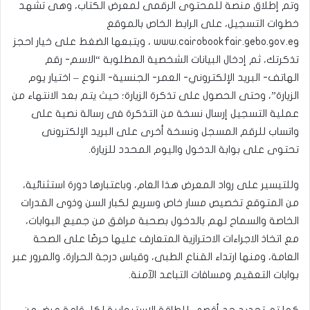
وتم إطلاق منصة للمحتوى الرقمى لمعرض الكتاب، وهى تشهد
خطوات التسجيل، على الرابط الخاص بالموقع
www.cairobookfair.gebo.gov.eg ، ويتبعها الضغط على خيار احجز
تذكرتك، ثم إدخال البيانات الشخصية المطلوبة “الاسم- رقم
الهاتف- البريد الإلكتروني- العمر- الجنسية- النوع – اختيار يوم
الزيارة”، وحتى الحصول على تذكرة الزيارة؛ حيث يتم بعد الانتهاء من
عملية التسجيل إرسال نسخة من التذكرة فى رسالة نصية على
واتساب للرقم المسجل ونسخة أخرى على البريد الإلكترونى
تحتوى على بوابة الدخول واليوم المحدد للزيارة.
وللتيسير على رواد المعرض هذا العام، وباعتبارها دورة استثنائية،
من المتوقع تخصيص مسار خاص وسريع لكبار السن وذوى القدرات
الخاصة والسماح لهم بالدخول بصحبة مرافق من جميع البوابات،
مع اتخاذ الاجراءات الاحترازية المتعارف عليها حرصًا على الصحة
العامة، ومنها ارتداء القناع الطبى، وقياس درجة الحرارة، والمرور عبر
بوابات التعقيم ومسافات التباعد الآمنة.
كما تم تحديد حد أقصى للطاقة الاستيعابية لكل قاعة عرض من