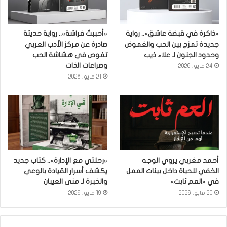
«ذاكرة في قبضة عاشق».. رواية
«أحببتُ فراشة».. رواية حديثة
جديدة تمزج بين الحب والغموض
صادرة عن مركز الأدب العربي
وحدود الجنون لـ علاء ذيب
تغوص في هشاشة الحب
وصراعات الذات
24 مايو، 2026
21 مايو، 2026
أحمد مغربي يروي الوجه
«رحلتي مع الإدارة».. كتاب جديد
الخفي للحياة داخل بيئات العمل
يكشف أسرار القيادة بالوعي
في «العم ثابت»
والخبرة لـ منى العيبان
20 مايو، 2026
19 مايو، 2026