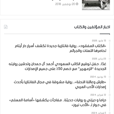
20 نوفمبر، 2018
اخبار المؤلفين والكتاب
15 مايو، 2026
«الكتاب المفقود».. رواية فانتازية جديدة تكشف أسرار دار أيتام
تحاصرها اللعنات والجرائم
23 يناير، 2026
غدًا.. حفل توقيع الكاتب السعودي أحمد آل حمدان وتدشين روايته
الجديدة “الزمهرير” مع خصم 50٪ على جميع الإصدارات
10 يونيو، 2024
«طارش وعائلة النحلة».. رواية مشوقة في مجال الفانتازيا بأحدث
إصدارات الأدب العربي
12 فبراير، 2024
دراما و ديزني و روايات حديثة.. مفاجآت يكشفها «أسامة المسلم»
في حوار لـ «الأدب نيوز»
5 فبراير، 2024