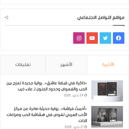
مواقع التواصل الاجتماعي
فيسبوك
تويتر
يوتيوب
انستقرام
الأخيرة
الأشهر
تعليقات
«ذاكرة في قبضة عاشق».. رواية جديدة تمزج بين
الحب والغموض وحدود الجنون لـ علاء ذيب
24 مايو، 2026
«أحببتُ فراشة».. رواية حديثة صادرة عن مركز
الأدب العربي تغوص في هشاشة الحب وصراعات
الذات
21 مايو، 2026