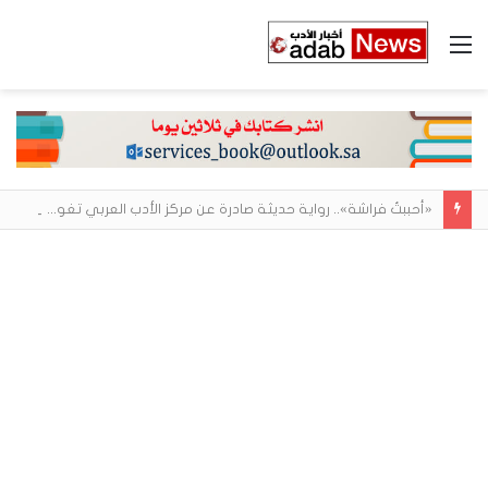
القائمة
«أحببتُ فراشة».. رواية حديثة صادرة عن مركز الأدب العربي تغوص في هشاشة الحب وصراعات الذات