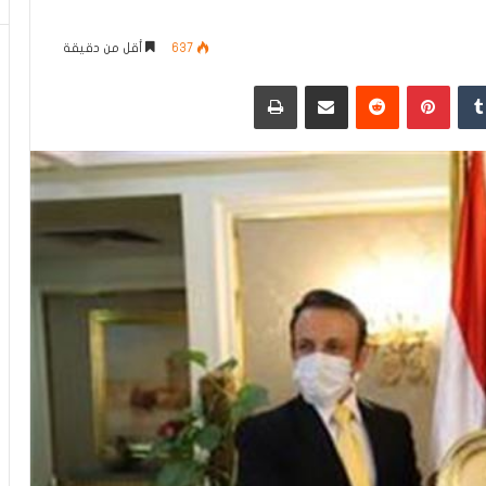
637
أقل من دقيقة
دإن
بينتيريست
مشاركة عبر البريد
طباعة