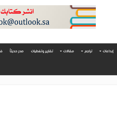
إبداعات
تراجم
مقالات
تقارير وتغطيات
صدر حديثاً
فن
أدب العربي تغوص في هشاشة الحب وصراعات الذات