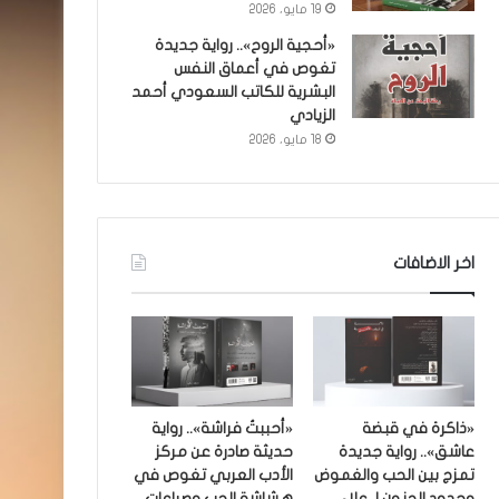
19 مايو، 2026
«أحجية الروح».. رواية جديدة
تغوص في أعماق النفس
البشرية للكاتب السعودي أحمد
الزيادي
18 مايو، 2026
اخر الاضافات
«ذاكرة في قبضة
«أحببتُ فراشة».. رواية
عاشق».. رواية جديدة
حديثة صادرة عن مركز
تمزج بين الحب والغموض
الأدب العربي تغوص في
وحدود الجنون لـ علاء
هشاشة الحب وصراعات