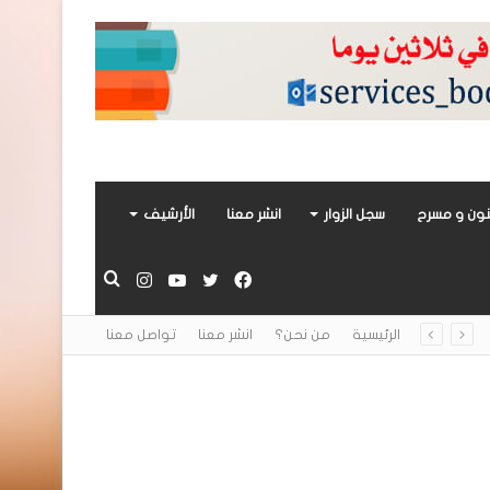
ون و مسرح
سجل الزوار
انشر معنا
الأرشيف
فيسبوك
تويتر
يوتيوب
انستقرام
بحث
الرئيسية
من نحن؟
انشر معنا
تواصل معنا
عن