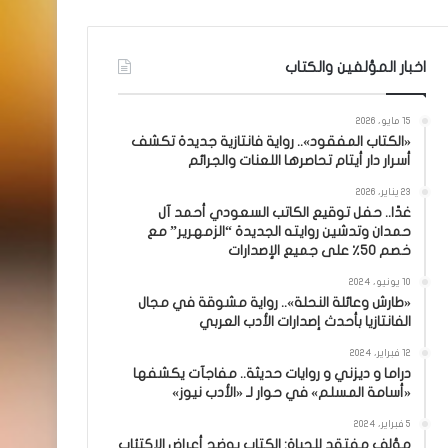
اخبار المؤلفين والكتاب
15 مايو، 2026
«الكتاب المفقود».. رواية فانتازية جديدة تكشف
أسرار دار أيتام تحاصرها اللعنات والجرائم
23 يناير، 2026
غدًا.. حفل توقيع الكاتب السعودي أحمد آل
حمدان وتدشين روايته الجديدة “الزمهرير” مع
خصم 50٪ على جميع الإصدارات
10 يونيو، 2024
«طارش وعائلة النحلة».. رواية مشوقة في مجال
الفانتازيا بأحدث إصدارات الأدب العربي
12 فبراير، 2024
دراما و ديزني و روايات حديثة.. مفاجآت يكشفها
«أسامة المسلم» في حوار لـ «الأدب نيوز»
5 فبراير، 2024
مؤلف مفتقد للحياة: الكتاب يوضح أعراض الاكتئاب