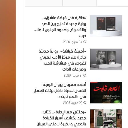
«ذاكرة في قبضة عاشق»..
رواية جديدة تمزج بين الحب
والغموض وحدود الجنون لـ علاء
ذيب
24 مايو، 2026
«أحببتُ فراشة».. رواية حديثة
صادرة عن مركز الأدب العربي
تغوص في هشاشة الحب
وصراعات الذات
21 مايو، 2026
أحمد مغربي يروي الوجه
الخفي للحياة داخل بيئات العمل
في «العم ثابت»
20 مايو، 2026
«رحلتي مع الإدارة».. كتاب
جديد يكشف أسرار القيادة
بالوعي والخبرة لـ منى العيبان