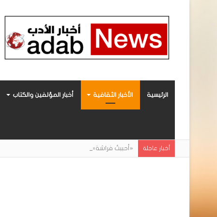
الرئيسية
الأخبار الثقافية
أخبار المؤلفين والكتاب
«أحببتُ فراشة».. رواية حديثة صادرة عن مركز ال
أخبار عاجلة