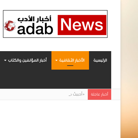
الرئيسية
الأخبار الثقافية
أخبار المؤلفين والكتاب
«أحببتُ فراشة».. رواية حديثة صادرة عن مركز ال
أخبار عاجلة