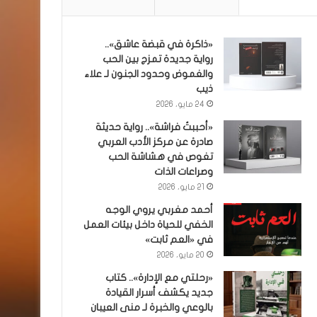
«ذاكرة في قبضة عاشق»..
رواية جديدة تمزج بين الحب
والغموض وحدود الجنون لـ علاء
ذيب
24 مايو، 2026
«أحببتُ فراشة».. رواية حديثة
صادرة عن مركز الأدب العربي
تغوص في هشاشة الحب
وصراعات الذات
21 مايو، 2026
أحمد مغربي يروي الوجه
الخفي للحياة داخل بيئات العمل
في «العم ثابت»
20 مايو، 2026
«رحلتي مع الإدارة».. كتاب
جديد يكشف أسرار القيادة
بالوعي والخبرة لـ منى العيبان