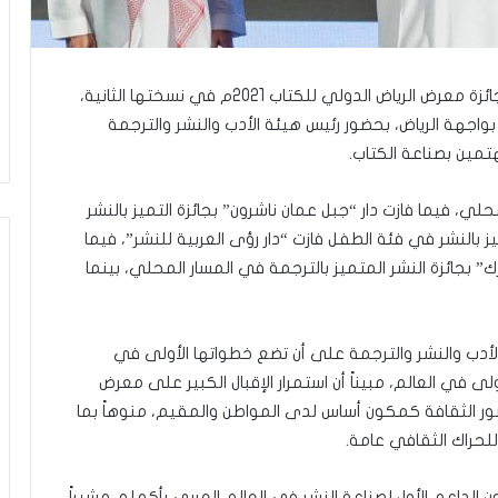
كرَّم حامد بن محمد فايز، نائب وزير الثقافة، الفائزين بجائزة معرض الرياض الدولي للكتاب 2021م في نسختها الثانية،
جهة الرياض، بحضور رئيس هيئة الأدب والنشر والترجمة
مين بصناعة الكتاب.
محلي، فيما فازت دار “جبل عمان ناشرون” بجائزة التميز بالنشر
 بالنشر في فئة الطفل فازت “دار رؤى العربية للنشر”، فيما
رك” بجائزة النشر المتميز بالترجمة في المسار المحلي، بينما
الأدب والنشر والترجمة على أن تضع خطواتها الأولى في
لى في العالم، مبيناً أن استمرار الإقبال الكبير على معرض
ر الثقافة كمكون أساس لدى المواطن والمقيم، منوهاً بما
للحراك الثقافي عامة.
الداعم الأول لصناعة النشر في العالم العربي بأكمله، مشيراً