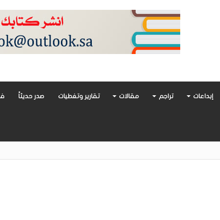
إبداعات
تراجم
مقالات
تقارير وتغطيات
صدر حديثاً
فن
أدب العربي تغوص في هشاشة الحب وصراعات الذات