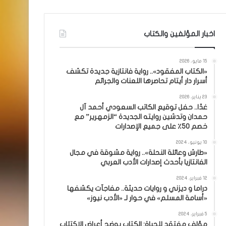
اخبار المؤلفين والكتاب
15 مايو، 2026
«الكتاب المفقود».. رواية فانتازية جديدة تكشف
أسرار دار أيتام تحاصرها اللعنات والجرائم
23 يناير، 2026
غدًا.. حفل توقيع الكاتب السعودي أحمد آل
حمدان وتدشين روايته الجديدة “الزمهرير” مع
خصم 50٪ على جميع الإصدارات
10 يونيو، 2024
«طارش وعائلة النحلة».. رواية مشوقة في مجال
الفانتازيا بأحدث إصدارات الأدب العربي
12 فبراير، 2024
دراما و ديزني و روايات حديثة.. مفاجآت يكشفها
«أسامة المسلم» في حوار لـ «الأدب نيوز»
5 فبراير، 2024
مؤلف مفتقد للحياة: الكتاب يوضح أعراض الاكتئاب