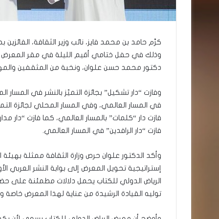
وذلك في حفل ختامي أقيم الليلة في مقر المعرض بوا
دكتور محمد حسن علوان، ونخبة من المثقفين والمهت
وفازت “دار تشكيل” بجائزة التميّز بالنشر في المسار ال
في المسار العالمي، وفي المسار المحلي لجائزة التميز
فازت دار “كلمات” بالمسار العالمي، كما فازت “دار مدا
فازت “دار الرافدين” في المسار العالمي.
وأكد الدكتور علوان حرص وزارة الثقافة ممثلة بهيئة 
إستراتيجية تحويل المعرض إلى بوابة النشر العربي الأو
الرياض الدولي للكتاب يحمل دلالات مطمئنة على حضو
توليه القيادة الرشيدة من عناية لهذا المعرض خاصة و
وأوضح أن معرض الرياض الدولي للكتاب يسعى لأن يكون 