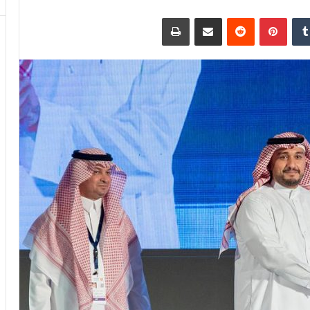
دإن
بينتيريست
مشاركة عبر البريد
طباعة