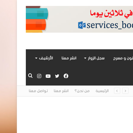
ون و مسرح
سجل الزوار
انشر معنا
الأرشيف
فيسبوك
تويتر
يوتيوب
انستقرام
بحث
الرئيسية
من نحن؟
انشر معنا
تواصل معنا
عن