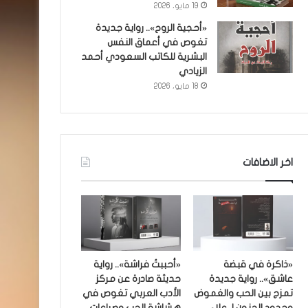
19 مايو، 2026
«أحجية الروح».. رواية جديدة
تغوص في أعماق النفس
البشرية للكاتب السعودي أحمد
الزيادي
18 مايو، 2026
اخر الاضافات
«ذاكرة في قبضة
«أحببتُ فراشة».. رواية
عاشق».. رواية جديدة
حديثة صادرة عن مركز
تمزج بين الحب والغموض
الأدب العربي تغوص في
وحدود الجنون لـ علاء
هشاشة الحب وصراعات