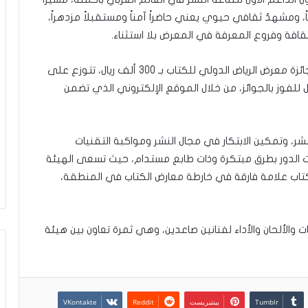
ً، ومشهدٌ ثقافي حيوي يعني حاضراً آمناً ومستقبلاً مزدهراً،
فة وفروع المعرفة في المعرض بلا استثناء.
وكانت هيئة الأدب والنشر والترجمة قد حددت قيمة جائزة معرض الرياض الدولي للكتاب بـ 300 ألف ريال، تتوزع على
ل للفوز بالجوائز، من خلال الموقع الإلكتروني الذي تضمن
ر، وتمكين الابتكار في مجال النشر ومواكبة التقنيات
ت الدور بطرق مبتكرة وذات طابع مستدام، حيث تسعى الهيئة
لكتاب علامة فارقة في خارطة معارض الكتاب في المنطقة،
لألحان والأداء لفنانين صاعدين، وهي ثمرة تعاون بين هيئة
بينتيريست