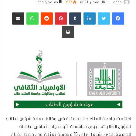
adab
16 نوفمبر، 2021
577
دقيقة واحدة
فيسبوك
تويتر
لينكدإن
بينتيريست
واتساب
مشاركة عبر البريد
طباعة
اختتمت جامعة الملك خالد ممثلة في وكالة عمادة شؤون الطلاب
لشؤون الطالبات، اليوم، منافسات الأولمبياد الثقافي لطالبات
الجامعة، الذي اشتمل على 15 منافسة تمثلت في حفظ القرآن