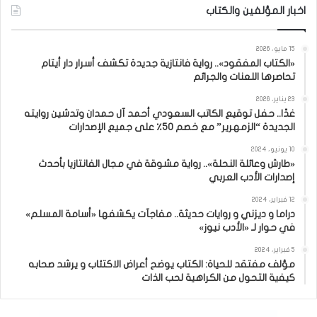
اخبار المؤلفين والكتاب
15 مايو، 2026
«الكتاب المفقود».. رواية فانتازية جديدة تكشف أسرار دار أيتام
تحاصرها اللعنات والجرائم
23 يناير، 2026
غدًا.. حفل توقيع الكاتب السعودي أحمد آل حمدان وتدشين روايته
الجديدة “الزمهرير” مع خصم 50٪ على جميع الإصدارات
10 يونيو، 2024
«طارش وعائلة النحلة».. رواية مشوقة في مجال الفانتازيا بأحدث
إصدارات الأدب العربي
12 فبراير، 2024
دراما و ديزني و روايات حديثة.. مفاجآت يكشفها «أسامة المسلم»
في حوار لـ «الأدب نيوز»
5 فبراير، 2024
مؤلف مفتقد للحياة: الكتاب يوضح أعراض الاكتئاب و يرشد صحابه
كيفية التحول من الكراهية لحب الذات