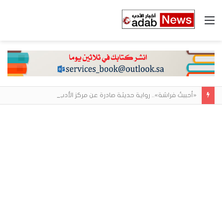
القائمة
«أحببتُ فراشة».. رواية حديثة صادرة عن مركز الأدب العربي تغوص في هشاشة الحب وصراعات الذات