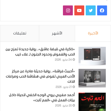
فيسبوك
تويتر
يوتيوب
انستقرام
الأخيرة
الأشهر
تعليقات
«ذاكرة في قبضة عاشق».. رواية جديدة تمزج بين
الحب والغموض وحدود الجنون لـ علاء ذيب
24 مايو، 2026
«أحببتُ فراشة».. رواية حديثة صادرة عن مركز
الأدب العربي تغوص في هشاشة الحب وصراعات
الذات
21 مايو، 2026
أحمد مغربي يروي الوجه الخفي للحياة داخل
بيئات العمل في «العم ثابت»
20 مايو، 2026