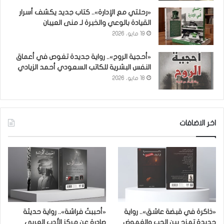
«رحلتي مع الإدارة».. كتاب جديد يكشف أسرار
القيادة بالوعي والخبرة لـ منى العيبان
19 مايو، 2026
«أحجية الروح».. رواية جديدة تغوص في أعماق
النفس البشرية للكاتب السعودي أحمد الزيادي
18 مايو، 2026
اخر الاضافات
«ذاكرة في قبضة عاشق».. رواية
«أحببتُ فراشة».. رواية حديثة
جديدة تمزج بين الحب والغموض
صادرة عن مركز الأدب العربي