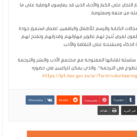
اللجان على الكبار والأدباء الذين قد يمارسون الوصاية على ما
مله من متعة ومعلومة.
الات الكتابة والرسم للأطفال واليافعين، لضمان استمرار جودة
لعون لفرص تُتيح لهم تطوير مهاراتهم وقدراتهم وتفتح لهم
ة الذكاء ومنفتحة على الثقافة والأدب.
من سلسلة لقاءاتها المفتوحة مع مجتمع الأدب والنشر والترجمة
 سيأتي بعنوان “التطوع في الترجمة”، والذي يمكن للراغبين في حضوره
.
https://lpt.moc.gov.sa/ar/form/volunteering
بينتيريست
بر البريد
طباعة