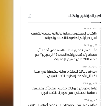
اخبار المؤلفين والكتاب
15 مايو، 2026
«الكتاب المفقود».. رواية فانتازية جديدة تكشف
أسرار دار أيتام تحاصرها اللعنات والجرائم
23 يناير، 2026
غدًا.. حفل توقيع الكاتب السعودي أحمد آل
حمدان وتدشين روايته الجديدة “الزمهرير” مع
خصم 50٪ على جميع الإصدارات
10 يونيو، 2024
«طارش وعائلة النحلة».. رواية مشوقة في مجال
الفانتازيا بأحدث إصدارات الأدب العربي
12 فبراير، 2024
دراما و ديزني و روايات حديثة.. مفاجآت يكشفها
«أسامة المسلم» في حوار لـ «الأدب نيوز»
5 فبراير، 2024
مؤلف مفتقد للحياة: الكتاب يوضح أعراض الاكتئاب