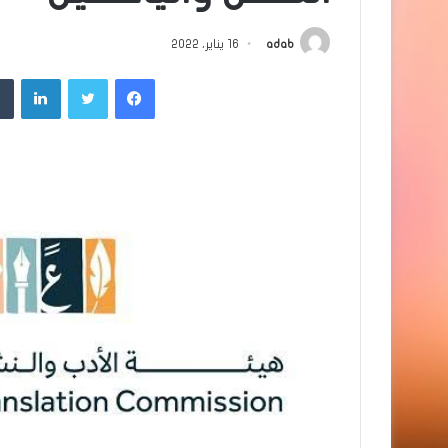
adab
16 يناير، 2022
فيسبوك
تويتر
لينك