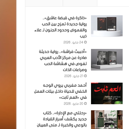
«ذاكرة في قبضة عاشق»..
رواية جديدة تمزج بين الحب
والغموض وحدود الجنون لـ علاء
ذيب
24 مايو، 2026
«أحببتُ فراشة».. رواية حديثة
صادرة عن مركز الأدب العربي
تغوص في هشاشة الحب
وصراعات الذات
21 مايو، 2026
أحمد مغربي يروي الوجه
الخفي للحياة داخل بيئات العمل
في «العم ثابت»
20 مايو، 2026
«رحلتي مع الإدارة».. كتاب
جديد يكشف أسرار القيادة
بالوعي والخبرة لـ منى العيبان