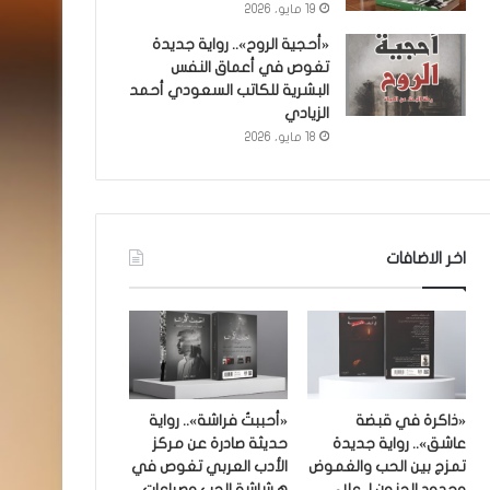
19 مايو، 2026
«أحجية الروح».. رواية جديدة
تغوص في أعماق النفس
البشرية للكاتب السعودي أحمد
الزيادي
18 مايو، 2026
اخر الاضافات
«ذاكرة في قبضة
«أحببتُ فراشة».. رواية
عاشق».. رواية جديدة
حديثة صادرة عن مركز
تمزج بين الحب والغموض
الأدب العربي تغوص في
وحدود الجنون لـ علاء
هشاشة الحب وصراعات