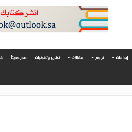
إبداعات
تراجم
مقالات
تقارير وتغطيات
صدر حديثاً
فن
أدب العربي تغوص في هشاشة الحب وصراعات الذات