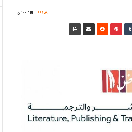
567
2 دقائق
دإن
بينتيريست
مشاركة عبر البريد
طباعة