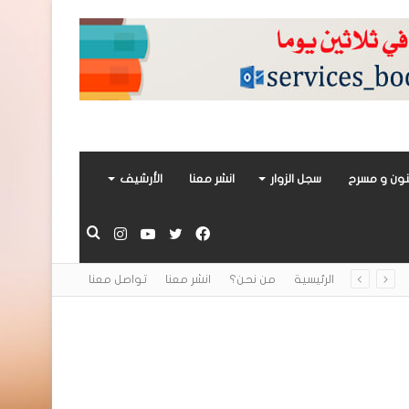
ون و مسرح
سجل الزوار
انشر معنا
الأرشيف
فيسبوك
تويتر
يوتيوب
انستقرام
بحث
الرئيسية
من نحن؟
انشر معنا
تواصل معنا
عن