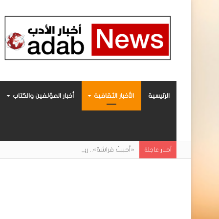
الرئيسية
الأخبار الثقافية
أخبار المؤلفين والكتاب
«أحببتُ فراشة».. رواية حديثة صادرة عن مركز ال
أخبار عاجلة