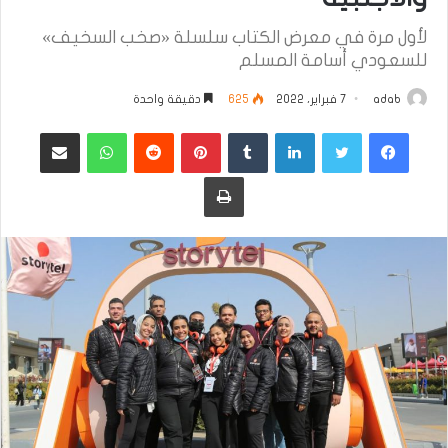
لأول مرة في معرض الكتاب سلسلة «صخب السخيف»
للسعودي أسامة المسلم
adab
7 فبراير، 2022
625
دقيقة واحدة
فيسبوك
تويتر
لينكدإن
بينتيريست
واتساب
مشاركة عبر البريد
طباعة