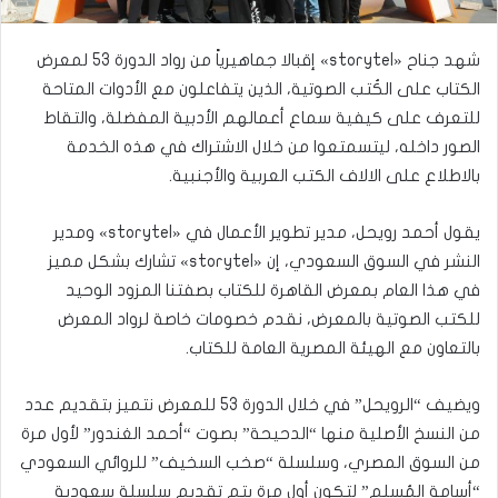
شهد جناح «storytel» إقبالا جماهيرياً من رواد الدورة 53 لمعرض
الكتاب على الكُتب الصوتية، الذين يتفاعلون مع الأدوات المتاحة
للتعرف على كيفية سماع أعمالهم الأدبية المفضلة، والتقاط
الصور داخله، ليتسمتعوا من خلال الاشتراك في هذه الخدمة
بالاطلاع على الالاف الكتب العربية والأجنبية.
يقول أحمد رويحل، مدير تطوير الأعمال في «storytel» ومدير
النشر في السوق السعودي، إن «storytel» تشارك بشكل مميز
في هذا العام بمعرض القاهرة للكتاب بصفتنا المزود الوحيد
للكتب الصوتية بالمعرض، نقدم خصومات خاصة لرواد المعرض
بالتعاون مع الهيئة المصرية العامة للكتاب.
ويضيف “الرويحل” في خلال الدورة 53 للمعرض نتميز بتقديم عدد
من النسخ الأصلية منها “الدحيحة” بصوت “أحمد الغندور” لأول مرة
من السوق المصري، وسلسلة “صخب السخيف” للروائي السعودي
“أسامة المُسلم” لتكون أول مرة يتم تقديم سلسلة سعودية