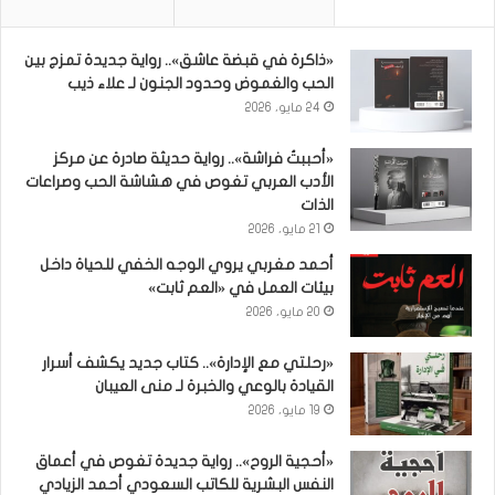
«ذاكرة في قبضة عاشق».. رواية جديدة تمزج بين
الحب والغموض وحدود الجنون لـ علاء ذيب
24 مايو، 2026
«أحببتُ فراشة».. رواية حديثة صادرة عن مركز
الأدب العربي تغوص في هشاشة الحب وصراعات
الذات
21 مايو، 2026
أحمد مغربي يروي الوجه الخفي للحياة داخل
بيئات العمل في «العم ثابت»
20 مايو، 2026
«رحلتي مع الإدارة».. كتاب جديد يكشف أسرار
القيادة بالوعي والخبرة لـ منى العيبان
19 مايو، 2026
«أحجية الروح».. رواية جديدة تغوص في أعماق
النفس البشرية للكاتب السعودي أحمد الزيادي