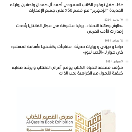
غدًا.. حفل توقيع الكاتب السعودي أحمد آل حمدان وتدشين روايته
الجديدة “الزمهرير” مع خصم 50٪ على جميع الإصدارات
10 يونيو، 2024
«طارش وعائلة النحلة».. رواية مشوقة في مجال الفانتازيا بأحدث
إصدارات الأدب العربي
12 فبراير، 2024
دراما و ديزني و روايات حديثة.. مفاجآت يكشفها «أسامة المسلم»
في حوار لـ «الأدب نيوز»
5 فبراير، 2024
مؤلف مفتقد للحياة: الكتاب يوضح أعراض الاكتئاب و يرشد صحابه
كيفية التحول من الكراهية لحب الذات