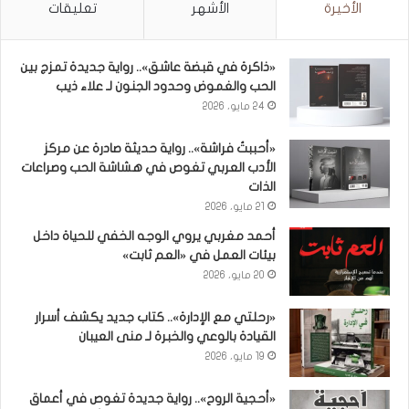
الأخيرة
الأشهر
تعليقات
«ذاكرة في قبضة عاشق».. رواية جديدة تمزج بين
الحب والغموض وحدود الجنون لـ علاء ذيب
24 مايو، 2026
«أحببتُ فراشة».. رواية حديثة صادرة عن مركز
الأدب العربي تغوص في هشاشة الحب وصراعات
الذات
21 مايو، 2026
أحمد مغربي يروي الوجه الخفي للحياة داخل
بيئات العمل في «العم ثابت»
20 مايو، 2026
«رحلتي مع الإدارة».. كتاب جديد يكشف أسرار
القيادة بالوعي والخبرة لـ منى العيبان
19 مايو، 2026
«أحجية الروح».. رواية جديدة تغوص في أعماق