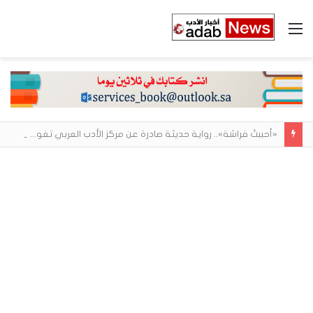
القائمة
«أحببتُ فراشة».. رواية حديثة صادرة عن مركز الأدب العربي تغوص في هشاشة الحب وصراعات الذات