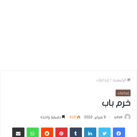
الرئيسية
/
إبداعات
إبداعات
خرم باب
adab
9 فبراير، 2022
826
دقيقة واحدة
فيسبوك
تويتر
لينكدإن
بينتيريست
واتساب
مشاركة عبر البريد