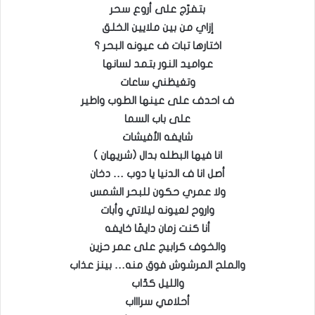
بتفرّج على أروع سحر
إزاي من بين ملايين الخلق
اختارها تبات ف عيونه البحر ؟
عواميد النور بتمد لسانها
وتغيظني ساعات
ف احدف على عينها الطوب واطير
على باب السما
شايفه الأفيشات
انا فيها البطله بدال (شريهان )
أصل انا ف الدنيا يا دوب … دخان
ولا عمري حكون للبحر الشمس
واروح لعيونه ليلاتي وأبات
أنا كنت زمان دايمًا خايفه
والخوف كرابيج على عمر حزين
والملح المرشوش فوق منه… بينز عذاب
والليل كدّاب
أحلامي سراااب