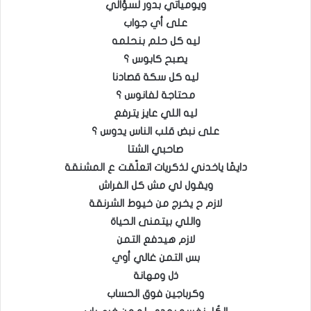
ويومياتي بدور لسؤالي
على أي جواب
ليه كل حلم بنحلمه
يصبح كابوس ؟
ليه كل سكة قصادنا
محتاجة لفانوس ؟
ليه اللي عايز يترفع
على نبض قلب الناس يدوس ؟
صاحبي الشتا
دايمًا ياخدني لذكريات اتعلّقت ع المشنقة
ويقول لي مش كل الفراش
لازم ح يخرج من خيوط الشرنقة
واللي بيتمنى الحياة
لازم هيدفع التمن
بس التمن غالي أوي
ذل ومهانة
وكرباجين فوق الحساب