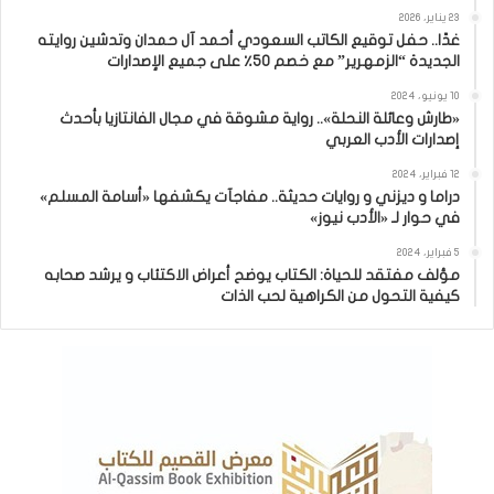
23 يناير، 2026
غدًا.. حفل توقيع الكاتب السعودي أحمد آل حمدان وتدشين روايته
الجديدة “الزمهرير” مع خصم 50٪ على جميع الإصدارات
10 يونيو، 2024
«طارش وعائلة النحلة».. رواية مشوقة في مجال الفانتازيا بأحدث
إصدارات الأدب العربي
12 فبراير، 2024
دراما و ديزني و روايات حديثة.. مفاجآت يكشفها «أسامة المسلم»
في حوار لـ «الأدب نيوز»
5 فبراير، 2024
مؤلف مفتقد للحياة: الكتاب يوضح أعراض الاكتئاب و يرشد صحابه
كيفية التحول من الكراهية لحب الذات