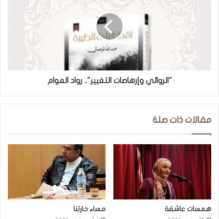
"الروائي وإرهاصات التغيير".. رواد العوام
مقالات ذات صلة
همسات عاشقة
مساء حارتنا