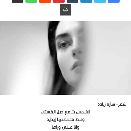
طباعة
شعر- ساره زياده:
الشمس بترفع ديل الفستان
وتنط فتحضنها إيديّه
وانا عيني وراها