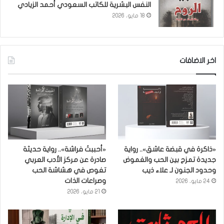
النفس البشرية للكاتب السعودي أحمد الزيادي
18 مايو، 2026
اخر الاضافات
«ذاكرة في قبضة عاشق».. رواية
«أحببتُ فراشة».. رواية حديثة
جديدة تمزج بين الحب والغموض
صادرة عن مركز الأدب العربي
وحدود الجنون لـ علاء ذيب
تغوص في هشاشة الحب
وصراعات الذات
24 مايو، 2026
21 مايو، 2026