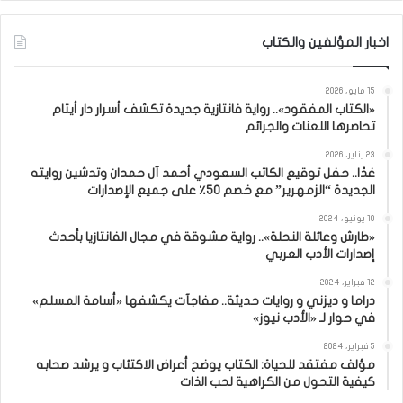
اخبار المؤلفين والكتاب
15 مايو، 2026
«الكتاب المفقود».. رواية فانتازية جديدة تكشف أسرار دار أيتام
تحاصرها اللعنات والجرائم
23 يناير، 2026
غدًا.. حفل توقيع الكاتب السعودي أحمد آل حمدان وتدشين روايته
الجديدة “الزمهرير” مع خصم 50٪ على جميع الإصدارات
10 يونيو، 2024
«طارش وعائلة النحلة».. رواية مشوقة في مجال الفانتازيا بأحدث
إصدارات الأدب العربي
12 فبراير، 2024
دراما و ديزني و روايات حديثة.. مفاجآت يكشفها «أسامة المسلم»
في حوار لـ «الأدب نيوز»
5 فبراير، 2024
مؤلف مفتقد للحياة: الكتاب يوضح أعراض الاكتئاب و يرشد صحابه
كيفية التحول من الكراهية لحب الذات