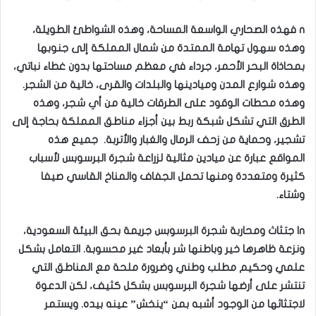
n فهذه الصحاري الواسعة المساحة، وهذه الشواطئ الطويلة،
وهذه سهول تهامة الممتدة من شمال المملكة إلى جنوبها
بمحاذاة البحر الأحمر، جرداء في معظم مساحتها بدون غطاء نباتي،
وهذه شوارع المدن وميادينها والبلدات والقرى، خالية من الشجر.
وهذه محطات الوقود على الطرقات خالية من أي شجر، وهذه
الطرق التي تشكل شبكة ربط بين أجزاء مناطق المملكة بحاجة إلى
تشجير، وحماية من زحف الرمال والغبار والأتربة. جميع هذه
المواقع عبارة عن ميادين مثالية لزراعة شجرة البرسوبس لأسباب
كثيرة ومتعددة ومنها تحمل الجفاف والمناخ القاسي صيفا
وشتاء.
nا جتثاث ومحاربة شجرة البرسوبس جريمة بحق البيئة السعودية،
ونزعة ظاهرها خير وباطنها شر بأبعاد غير محسوبة. التعامل بشكل
علمي وحكيم مطلب وطني وضرورة ملحة مع المناطق التي
تنتشر على أرضها شجرة البرسوبس بشكل كثيف، لكن الدعوة
لاجتثاثها من الوجود أشبه بمن “ينخش” عينه بيده. ويستمر