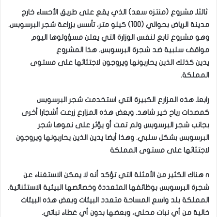
ثالثاـ مشروع (منتزه سعد) الذي يقع على طريق الأحساء خارج
مدينة الرياض بحوالي (100) كيلو متر، تأسس بزراعة شجر البرسوبس.
وهو مشروع تابع لنفس الوزارة التي يعلن مسؤولوها اليوم
مواقف سلبية ضد شجرة البرسوبس. هذا المشروع
يدين كذلك الذين يحاربونها ويروجون لاجتثاثها على مستوى
المملكة.
رابعاـ هذه المزارع الكبيرة التي استخدمت شجر البرسوبس
كمصدات رياح خير شاهد. وبعض هذه المزارع زرعت أشجارا أخرى
بجانب شجر البرسوبس ولم تمت أو يؤثر على نموها شجر
البرسوبس بشكل سلبي. وهذا أيضا يدين الذين يحاربونها ويروجون
لاجتثاثها على مستوى المملكة
n هناك الكثير من الأمثلة التي تؤكد أنه لا يمكن الاستغناء عن
شجرة البرسوبس بوظائفها المتعددة وخصائصها البيئية الاستثنائية.
المملكة بلد واسع المساحة متعدد البيئات وبعض هذه البيئات
خالية من أي نبات محلي، وبعضها بدون أي غطاء نباتي.