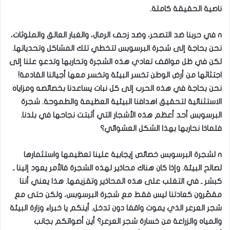
ناصية الحقيقة كاملة.
n في حربنا ضد التصحر، وضد زحف الرمال، والغبار العالق والملوثات،
نحن بحاجة إلى شجرة البرسوبس لتخطي تلك المشاكل وتحدياتها.
لكن في ظل مواقف تعادي هذه الشجرة وتحاربها وتدعو علنا إلى
اجتثاثها من أرض الوطن تخسر البيئة وتخسر معها أجيالنا القادمة!
نحن بحاجة في هذه الحرب إلى كل نبات يساعدنا بخصائصه ومزاياه
الاستثنائية لتحقيق اهدافنا البيئية العظيمة والطموحة. شجرة
البرسوبس أحد أعظم هذه الأشجار التي أثبتت نجاحها في بلدنا.
فلماذا نحاربها بهذا الشكل العشوائي؟
n لشجرة البرسوبس خصائص إيجابية علينا تعظيمها واستثمارها
لصالح البيئة. وإذا كان هناك محاذير لهذه الشجرة فالأمر يعود إلينا ـ
كبشر ـ في التغلب على هذه المحاذير وتقزيمها. هذا يعني أننا
مقصّرون كعادتنا ليس فقط مع شجرة البرسوبس، ولكن حتى مع
شجر العرعر الذي يموت واقفا دون تدخل. أينكم يا خبراء وزارة البيئة
والمياه والزراعة من خسارة شجر العرعر؟ أين أصواتكم بجانب