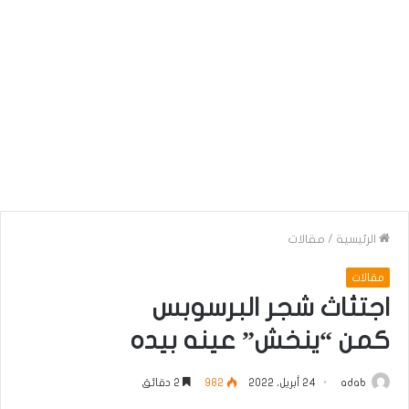
الرئيسية
/
مقالات
مقالات
اجتثاث شجر البرسوبس
كمن “ينخش” عينه بيده
adab
24 أبريل، 2022
982
2 دقائق