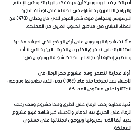
أصواتكم ضد البرسوبس؟ أين مواقفكم البيئية؟ وحتى الإعلام
والبرامج التلفزيونية تشارك في الحملة على اجتثاث شجرة
البرسوبس وتتجاهل موت شجر العرعر الذي كان يغطي (70%) من
الغطاء النباتي في مناطق الجنوب الغربي من المملكة.
n أثبتت شجرة البرسوبس على أرض الواقع الذي نعيشه مقدرة
استثنائية على تحقيق الكثير من الفوائد البيئية التي لا أحد
يستطيع إنكارها أو تجاهلها. نجحت شجرة البرسوبس في:
أولاـ محاربة التصحر، وهذا مشروع حجز الرمال في
الأحساء يعد نموذجا منذ عام (1962) يدين الذين يحاربونها ويروجون
لاجتثاثها على مستوى المملكة
ثانياـ محاربة زحف الرمال على الطرق وهذا مشروع وقف زحف
الرمال على الطريق بين الدمام والأحساء خير شاهد فهو مشروع
يدين أيضا الذين يحاربونها ويروجون لاجتثاثها على مستوى
المملكة.