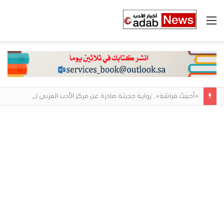
القائمة
«أحببتُ فراشة».. رواية حديثة صادرة عن مركز الأدب العربي تغوص في هشاشة الحب وصراعات الذات