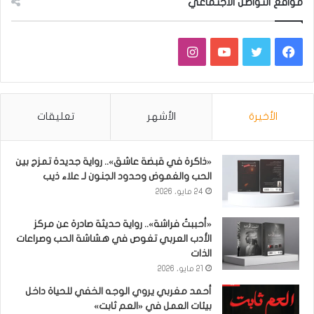
مواقع التواصل الاجتماعي
فيسبوك
تويتر
يوتيوب
انستقرام
الأخيرة
الأشهر
تعليقات
«ذاكرة في قبضة عاشق».. رواية جديدة تمزج بين
الحب والغموض وحدود الجنون لـ علاء ذيب
24 مايو، 2026
«أحببتُ فراشة».. رواية حديثة صادرة عن مركز
الأدب العربي تغوص في هشاشة الحب وصراعات
الذات
21 مايو، 2026
أحمد مغربي يروي الوجه الخفي للحياة داخل
بيئات العمل في «العم ثابت»