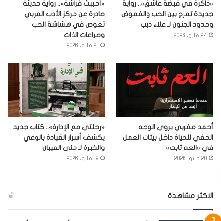
«ذاكرة في قبضة عاشق».. رواية
«أحببتُ فراشة».. رواية حديثة
جديدة تمزج بين الحب والغموض
صادرة عن مركز الأدب العربي
وحدود الجنون لـ علاء ذيب
تغوص في هشاشة الحب
وصراعات الذات
24 مايو، 2026
21 مايو، 2026
أحمد مغربي يروي الوجه
«رحلتي مع الإدارة».. كتاب جديد
الخفي للحياة داخل بيئات العمل
يكشف أسرار القيادة بالوعي
في «العم ثابت»
والخبرة لـ منى العيبان
20 مايو، 2026
19 مايو، 2026
الاكثر مشاهدة