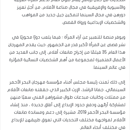
والآسيوية والإفريقية في مجال صناعة الأفلام، من أجل تعزيز
دورهن في مجال السينما لتمكين جيل جديد من المواهب
والشخصيات الإبداعية ورواة القصص.
ويوفر منصة للتعبير عن آراء المرأة ؛ فيما يلعب دورًا محوريًا في
نشر قصص عن المرأة لأكبر قدر من الجمهور، حيث يقدم المهرجان
هذا العام 35 فيلمًا من إخراج صانعات أفلام، إلى جانب العديد من
الأعمال المتميزة لمجموعة من أهم الشخصيات النسائية المؤثرة
في عالم السينما.
إلى ذلك ثمنت رئيسة مجلس أمناء مؤسسة مهرجان البحر الأحمر
السينمائي، جمانا الراشد، الإرث الكبير الذي حققته صانعات الأفلام
من ممثلات وكاتبات مبدعات طوال مشوراهن الفني سعيًا منهن
لمشاركة آرائهن ودفع حدود الإبداع إلى آفاق جديدة ، منذ إنشاء
مؤسسة البحر الأحمر 2019، مشيرة إلى دعم ومساندة صانعات
الأفلام لمواجهة مختلف التحديات التي تعوق طريقهن للإبداع
في مختلف أنحاء العالم.