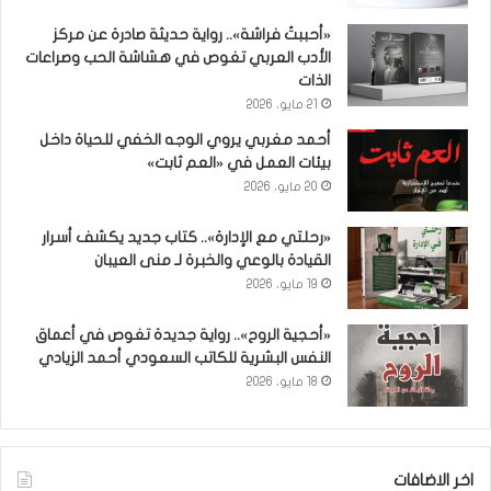
«أحببتُ فراشة».. رواية حديثة صادرة عن مركز
الأدب العربي تغوص في هشاشة الحب وصراعات
الذات
21 مايو، 2026
أحمد مغربي يروي الوجه الخفي للحياة داخل
بيئات العمل في «العم ثابت»
20 مايو، 2026
«رحلتي مع الإدارة».. كتاب جديد يكشف أسرار
القيادة بالوعي والخبرة لـ منى العيبان
19 مايو، 2026
«أحجية الروح».. رواية جديدة تغوص في أعماق
النفس البشرية للكاتب السعودي أحمد الزيادي
18 مايو، 2026
اخر الاضافات