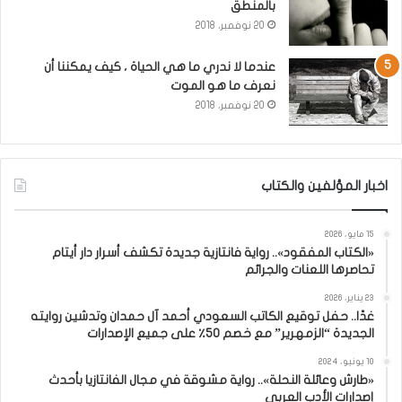
بالمنطق
20 نوفمبر، 2018
عندما لا ندري ما هي الحياة ، كيف يمكننا أن
نعرف ما هو الموت
20 نوفمبر، 2018
اخبار المؤلفين والكتاب
15 مايو، 2026
«الكتاب المفقود».. رواية فانتازية جديدة تكشف أسرار دار أيتام
تحاصرها اللعنات والجرائم
23 يناير، 2026
غدًا.. حفل توقيع الكاتب السعودي أحمد آل حمدان وتدشين روايته
الجديدة “الزمهرير” مع خصم 50٪ على جميع الإصدارات
10 يونيو، 2024
«طارش وعائلة النحلة».. رواية مشوقة في مجال الفانتازيا بأحدث
إصدارات الأدب العربي