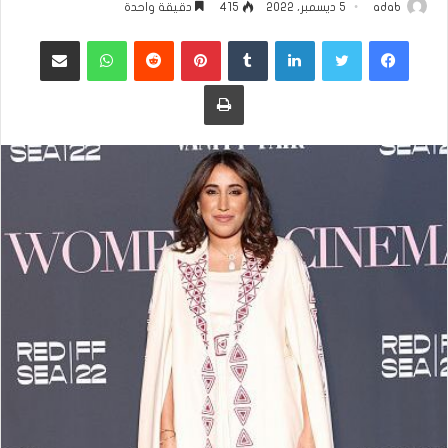
adab
5 ديسمبر، 2022
415
دقيقة واحدة
فيسبوك
تويتر
لينكدإن
بينتيريست
واتساب
مشاركة عبر البريد
طباعة