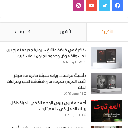
فيسبوك
تويتر
يوتيوب
انستقرام
الأخيرة
الأشهر
تعليقات
«ذاكرة في قبضة عاشق».. رواية جديدة تمزج بين
الحب والغموض وحدود الجنون لـ علاء ذيب
24 مايو، 2026
«أحببتُ فراشة».. رواية حديثة صادرة عن مركز
الأدب العربي تغوص في هشاشة الحب وصراعات
الذات
21 مايو، 2026
أحمد مغربي يروي الوجه الخفي للحياة داخل
بيئات العمل في «العم ثابت»
20 مايو، 2026