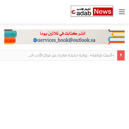
القائمة
«أحببتُ فراشة».. رواية حديثة صادرة عن مركز الأدب العربي تغوص في هشاشة الحب وصراعات الذات