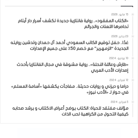
15 مايو، 2026
«الكتاب المفقود».. رواية فانتازية جديدة تكشف أسرار دار أيتام
تحاصرها اللعنات والجرائم
23 يناير، 2026
غدًا.. حفل توقيع الكاتب السعودي أحمد آل حمدان وتدشين روايته
الجديدة “الزمهرير” مع خصم 50٪ على جميع الإصدارات
10 يونيو، 2024
«طارش وعائلة النحلة».. رواية مشوقة في مجال الفانتازيا بأحدث
إصدارات الأدب العربي
12 فبراير، 2024
دراما و ديزني و روايات حديثة.. مفاجآت يكشفها «أسامة المسلم»
في حوار لـ «الأدب نيوز»
5 فبراير، 2024
مؤلف مفتقد للحياة: الكتاب يوضح أعراض الاكتئاب و يرشد صحابه
كيفية التحول من الكراهية لحب الذات