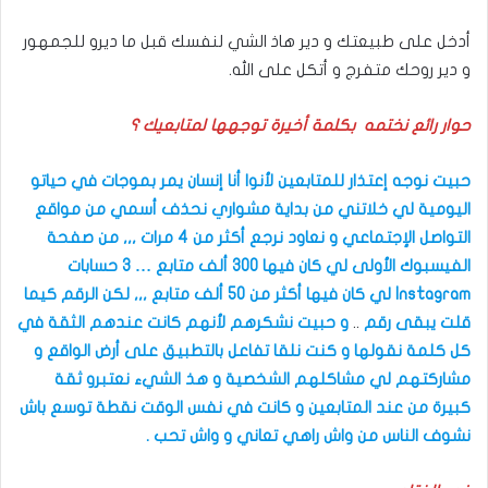
أدخل على طبيعتك و دير هاذ الشي لنفسك قبل ما ديرو للجمهور
و دير روحك متفرج و أتكل على الله.
حوار رائع نختمه بكلمة أخيرة توجهها لمتابعيك ؟
حبيت نوجه إعتذار للمتابعين لأنوا أنا إنسان يمر بموجات في حياتو
اليومية لي خلاتني من بداية مشواري نحذف أسمي من مواقع
التواصل الإجتماعي و نعاود نرجع أكثر من 4 مرات ,,, من صفحة
الفيسبوك الأولى لي كان فيها 300 ألف متابع … 3 حسابات
Instagram لي كان فيها أكثر من 50 ألف متابع ,,, لكن الرقم كيما
قلت يبقى رقم
..
و حبيت نشكرهم لأنهم كانت عندهم الثقة في
كل كلمة نقولها و كنت نلقا تفاعل بالتطبيق على أرض الواقع و
مشاركتهم لي مشاكلهم الشخصية و هذ الشيء نعتبرو ثقة
كبيرة من عند المتابعين و كانت في نفس الوقت نقطة توسع باش
نشوف الناس من واش راهي تعاني و واش تحب .