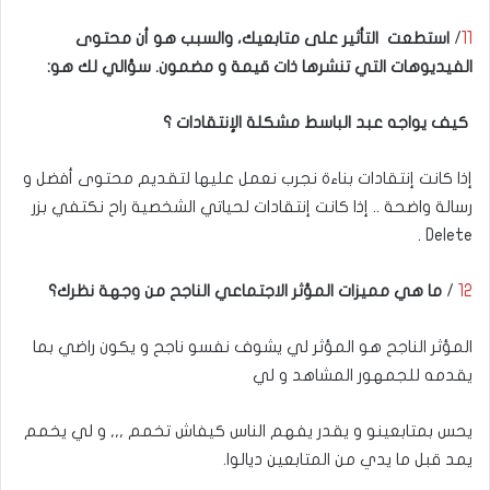
11
/
استطعت التأثير على متابعيك، والسبب هو أن محتوى
الفيديوهات التي تنشرها ذات قيمة و مضمون. سؤالي لك هو:
كيف يواجه عبد الباسط مشكلة الإنتقادات ؟
إذا كانت إنتقادات بناءة نجرب نعمل عليها لتقديم محتوى أفضل و
رسالة واضحة .. إذا كانت إنتقادات لحياتي الشخصية راح نكتفي بزر
Delete .
12
/
ما هي مميزات المؤثر الاجتماعي الناجح من وجهة نظرك؟
المؤثر الناجح هو المؤثر لي يشوف نفسو ناجح و يكون راضي بما
يقدمه للجمهور المشاهد و لي
يحس بمتابعينو و يقدر يفهم الناس كيفاش تخمم ,,, و لي يخمم
يمد قبل ما يدي من المتابعين ديالوا.