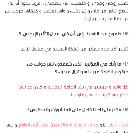
لقيت روحي وحدي و ملقيتش لي ينصحني ,, قررت نكون أنا لي
ننصح الناس من خلال واش عشت و واش تعلمت و كيفاش خرجت من
دوامة السلبية للإيجابية.
16
/
طموح عبد الباسط إلى أين في مجال التأثير الإيجابي ؟
تغيير أكبر عدد ممكن من الأفكار السلبية في عقول الناس.
17
/
ما رأيك في المؤثرين الذين يتعمدون نشر جوانب من
حياتهم
الخاصة عبر «السوشيال ميديا» ؟
كل واحد و طريقتو في نشر الطاقة الايجابية
و
كل واحد لازم
نحتارموه كيما نحبوه يحتارمونا
.
18
/
ماذا يمثل لك التفاعل على المنشورات والمحتوى؟
مجرد أرقام
لأنو
هدف الرسالة هو التطبيق على أرض الواقع
و ليس
على المواقع الرقمية.