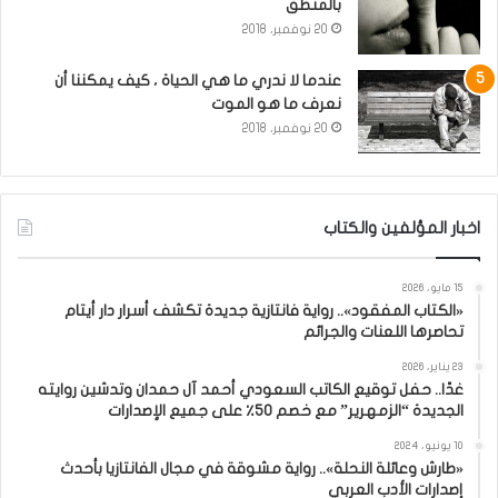
بالمنطق
20 نوفمبر، 2018
عندما لا ندري ما هي الحياة ، كيف يمكننا أن
نعرف ما هو الموت
20 نوفمبر، 2018
اخبار المؤلفين والكتاب
15 مايو، 2026
«الكتاب المفقود».. رواية فانتازية جديدة تكشف أسرار دار أيتام
تحاصرها اللعنات والجرائم
23 يناير، 2026
غدًا.. حفل توقيع الكاتب السعودي أحمد آل حمدان وتدشين روايته
الجديدة “الزمهرير” مع خصم 50٪ على جميع الإصدارات
10 يونيو، 2024
«طارش وعائلة النحلة».. رواية مشوقة في مجال الفانتازيا بأحدث
إصدارات الأدب العربي