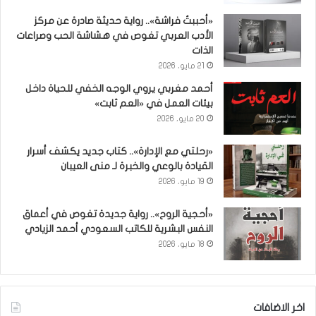
«أحببتُ فراشة».. رواية حديثة صادرة عن مركز
الأدب العربي تغوص في هشاشة الحب وصراعات
الذات
21 مايو، 2026
أحمد مغربي يروي الوجه الخفي للحياة داخل
بيئات العمل في «العم ثابت»
20 مايو، 2026
«رحلتي مع الإدارة».. كتاب جديد يكشف أسرار
القيادة بالوعي والخبرة لـ منى العيبان
19 مايو، 2026
«أحجية الروح».. رواية جديدة تغوص في أعماق
النفس البشرية للكاتب السعودي أحمد الزيادي
18 مايو، 2026
اخر الاضافات