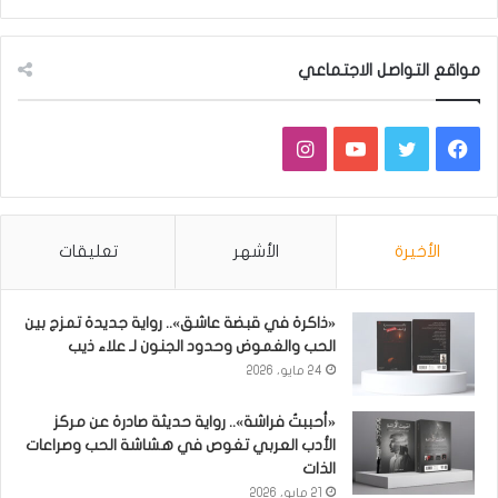
مواقع التواصل الاجتماعي
فيسبوك
تويتر
يوتيوب
انستقرام
الأخيرة
الأشهر
تعليقات
«ذاكرة في قبضة عاشق».. رواية جديدة تمزج بين
الحب والغموض وحدود الجنون لـ علاء ذيب
24 مايو، 2026
«أحببتُ فراشة».. رواية حديثة صادرة عن مركز
الأدب العربي تغوص في هشاشة الحب وصراعات
الذات
21 مايو، 2026