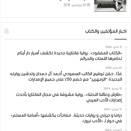
20 نوفمبر، 2018
اخبار المؤلفين والكتاب
15 مايو، 2026
«الكتاب المفقود».. رواية فانتازية جديدة تكشف أسرار دار أيتام
تحاصرها اللعنات والجرائم
23 يناير، 2026
غدًا.. حفل توقيع الكاتب السعودي أحمد آل حمدان وتدشين روايته
الجديدة “الزمهرير” مع خصم 50٪ على جميع الإصدارات
10 يونيو، 2024
«طارش وعائلة النحلة».. رواية مشوقة في مجال الفانتازيا بأحدث
إصدارات الأدب العربي
12 فبراير، 2024
دراما و ديزني و روايات حديثة.. مفاجآت يكشفها «أسامة المسلم»
في حوار لـ «الأدب نيوز»
5 فبراير، 2024