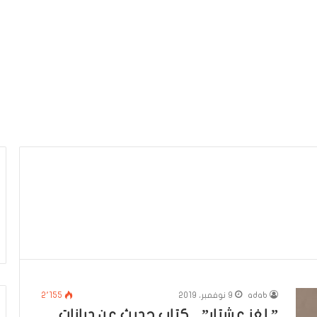
adab
9 نوفمبر، 2019
2٬155
” لغز عشتار” .. كتاب حديث عن ديانات