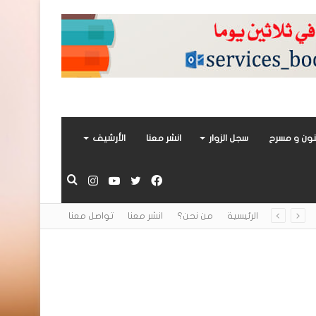
ون و مسرح
سجل الزوار
انشر معنا
الأرشيف
فيسبوك
تويتر
يوتيوب
انستقرام
بحث
الرئيسية
من نحن؟
انشر معنا
تواصل معنا
عن