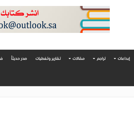
إبداعات
تراجم
مقالات
تقارير وتغطيات
صدر حديثاً
فن
أدب العربي تغوص في هشاشة الحب وصراعات الذات