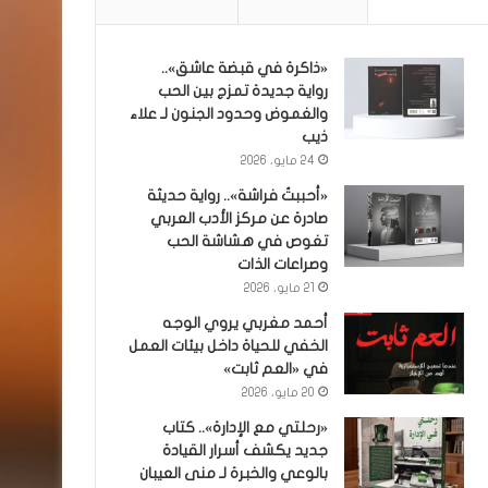
«ذاكرة في قبضة عاشق»..
رواية جديدة تمزج بين الحب
والغموض وحدود الجنون لـ علاء
ذيب
24 مايو، 2026
«أحببتُ فراشة».. رواية حديثة
صادرة عن مركز الأدب العربي
تغوص في هشاشة الحب
وصراعات الذات
21 مايو، 2026
أحمد مغربي يروي الوجه
الخفي للحياة داخل بيئات العمل
في «العم ثابت»
20 مايو، 2026
«رحلتي مع الإدارة».. كتاب
جديد يكشف أسرار القيادة
بالوعي والخبرة لـ منى العيبان