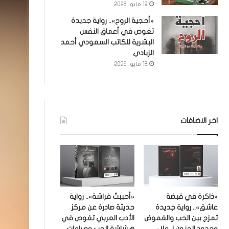
19 مايو، 2026
«أحجية الروح».. رواية جديدة
تغوص في أعماق النفس
البشرية للكاتب السعودي أحمد
الزيادي
18 مايو، 2026
اخر الاضافات
«ذاكرة في قبضة
«أحببتُ فراشة».. رواية
عاشق».. رواية جديدة
حديثة صادرة عن مركز
تمزج بين الحب والغموض
الأدب العربي تغوص في
وحدود الجنون لـ علاء
هشاشة الحب وصراعات