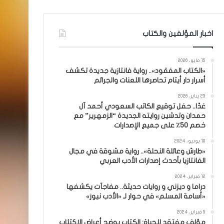
اخبار المؤلفين والكتاب
15 مايو، 2026
«الكتاب المفقود».. رواية فانتازية جديدة تكشف
أسرار دار أيتام تحاصرها اللعنات والجرائم
23 يناير، 2026
غدًا.. حفل توقيع الكاتب السعودي أحمد آل
حمدان وتدشين روايته الجديدة “الزمهرير” مع
خصم 50٪ على جميع الإصدارات
10 يونيو، 2024
«طارش وعائلة النحلة».. رواية مشوقة في مجال
الفانتازيا بأحدث إصدارات الأدب العربي
12 فبراير، 2024
دراما و ديزني و روايات حديثة.. مفاجآت يكشفها
«أسامة المسلم» في حوار لـ «الأدب نيوز»
5 فبراير، 2024
مؤلف مفتقد للحياة: الكتاب يوضح أعراض الاكتئاب