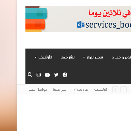
ون و مسرح
سجل الزوار
انشر معنا
الأرشيف
فيسبوك
تويتر
يوتيوب
انستقرام
بحث
الرئيسية
من نحن؟
انشر معنا
تواصل معنا
عن