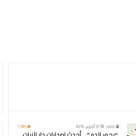
adab
27 أكتوبر، 2019
1٬391
“بحور الدم” .. أحدث اصدارات دار الزيات