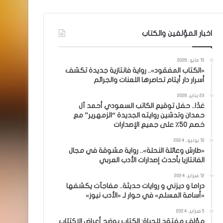
اخبار المؤلفين والكتاب
15 مايو، 2026
«الكتاب المفقود».. رواية فانتازية جديدة تكشف
أسرار دار أيتام تحاصرها اللعنات والجرائم
23 يناير، 2026
غدًا.. حفل توقيع الكاتب السعودي أحمد آل
حمدان وتدشين روايته الجديدة “الزمهرير” مع
خصم 50٪ على جميع الإصدارات
10 يونيو، 2024
«طارش وعائلة النحلة».. رواية مشوقة في مجال
الفانتازيا بأحدث إصدارات الأدب العربي
12 فبراير، 2024
دراما و ديزني و روايات حديثة.. مفاجآت يكشفها
«أسامة المسلم» في حوار لـ «الأدب نيوز»
5 فبراير، 2024
مؤلف مفتقد للحياة: الكتاب يوضح أعراض الاكتئاب