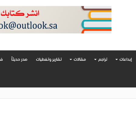
إبداعات
تراجم
مقالات
تقارير وتغطيات
صدر حديثاً
فن
ت العمل في «العم ثابت»