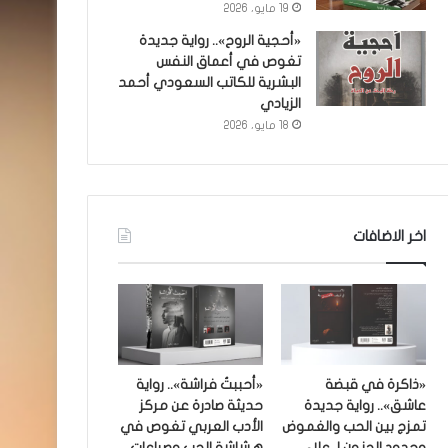
19 مايو، 2026
«أحجية الروح».. رواية جديدة
تغوص في أعماق النفس
البشرية للكاتب السعودي أحمد
الزيادي
18 مايو، 2026
اخر الاضافات
«ذاكرة في قبضة
«أحببتُ فراشة».. رواية
عاشق».. رواية جديدة
حديثة صادرة عن مركز
تمزج بين الحب والغموض
الأدب العربي تغوص في
وحدود الجنون لـ علاء
هشاشة الحب وصراعات