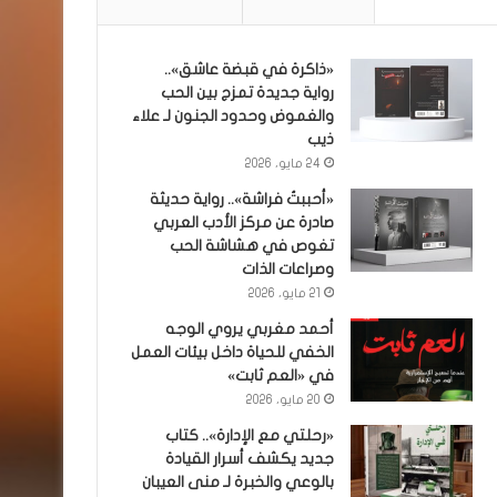
«ذاكرة في قبضة عاشق»..
رواية جديدة تمزج بين الحب
والغموض وحدود الجنون لـ علاء
ذيب
24 مايو، 2026
«أحببتُ فراشة».. رواية حديثة
صادرة عن مركز الأدب العربي
تغوص في هشاشة الحب
وصراعات الذات
21 مايو، 2026
أحمد مغربي يروي الوجه
الخفي للحياة داخل بيئات العمل
في «العم ثابت»
20 مايو، 2026
«رحلتي مع الإدارة».. كتاب
جديد يكشف أسرار القيادة
بالوعي والخبرة لـ منى العيبان