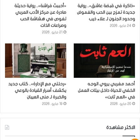
«ذاكرة في قبضة عاشق».. رواية
«أحببتُ فراشة».. رواية حديثة
جديدة تمزج بين الحب والغموض
صادرة عن مركز الأدب العربي
وحدود الجنون لـ علاء ذيب
تغوص في هشاشة الحب
وصراعات الذات
24 مايو، 2026
21 مايو، 2026
أحمد مغربي يروي الوجه
«رحلتي مع الإدارة».. كتاب جديد
الخفي للحياة داخل بيئات العمل
يكشف أسرار القيادة بالوعي
في «العم ثابت»
والخبرة لـ منى العيبان
20 مايو، 2026
19 مايو، 2026
الاكثر مشاهدة