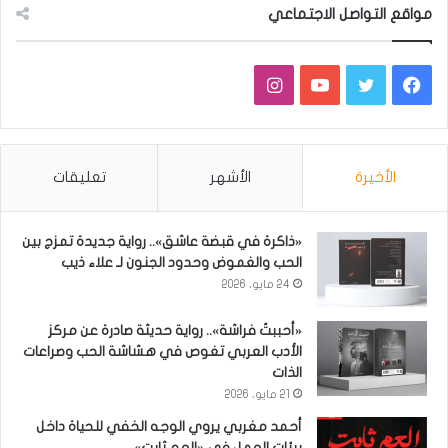
مواقع التواصل الاجتماعي
فيسبوك
تويتر
يوتيوب
انستقرام
الأخيرة
الأشهر
تعليقات
«ذاكرة في قبضة عاشق».. رواية جديدة تمزج بين
الحب والغموض وحدود الجنون لـ علاء ذيب
24 مايو، 2026
«أحببتُ فراشة».. رواية حديثة صادرة عن مركز
الأدب العربي تغوص في هشاشة الحب وصراعات
الذات
21 مايو، 2026
أحمد مغربي يروي الوجه الخفي للحياة داخل
بيئات العمل في «العم ثابت»