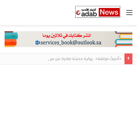
القائمة
«أحببتُ فراشة».. رواية حديثة صادرة عن مركز الأدب العربي تغوص في هشاشة الحب وصراعات الذات