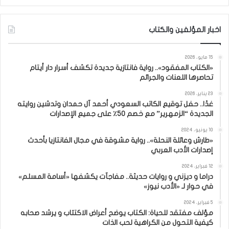
اخبار المؤلفين والكتاب
15 مايو، 2026
«الكتاب المفقود».. رواية فانتازية جديدة تكشف أسرار دار أيتام
تحاصرها اللعنات والجرائم
23 يناير، 2026
غدًا.. حفل توقيع الكاتب السعودي أحمد آل حمدان وتدشين روايته
الجديدة “الزمهرير” مع خصم 50٪ على جميع الإصدارات
10 يونيو، 2024
«طارش وعائلة النحلة».. رواية مشوقة في مجال الفانتازيا بأحدث
إصدارات الأدب العربي
12 فبراير، 2024
دراما و ديزني و روايات حديثة.. مفاجآت يكشفها «أسامة المسلم»
في حوار لـ «الأدب نيوز»
5 فبراير، 2024
مؤلف مفتقد للحياة: الكتاب يوضح أعراض الاكتئاب و يرشد صحابه
كيفية التحول من الكراهية لحب الذات