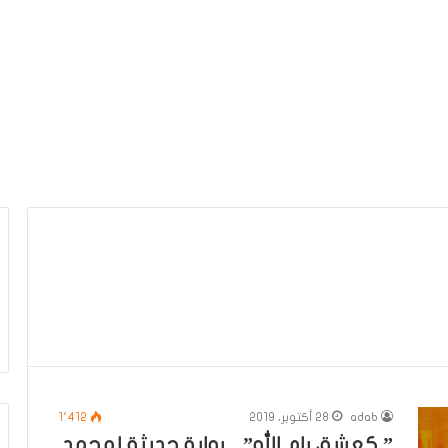
adab
28 أكتوبر، 2019
1٬412
” كعشق رام الله” .. رواية حديثة لمحمد