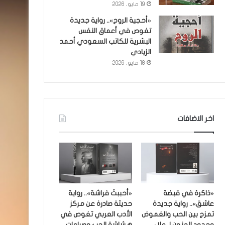
19 مايو، 2026
«أحجية الروح».. رواية جديدة
تغوص في أعماق النفس
البشرية للكاتب السعودي أحمد
الزيادي
18 مايو، 2026
اخر الاضافات
«ذاكرة في قبضة
«أحببتُ فراشة».. رواية
عاشق».. رواية جديدة
حديثة صادرة عن مركز
تمزج بين الحب والغموض
الأدب العربي تغوص في
وحدود الجنون لـ علاء
هشاشة الحب وصراعات