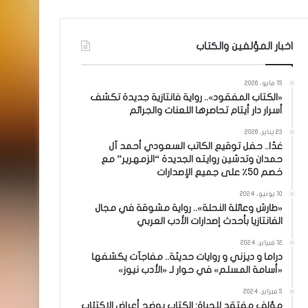
اخبار المؤلفين والكتاب
15 مايو، 2026
«الكتاب المفقود».. رواية فانتازية جديدة تكشف
أسرار دار أيتام تحاصرها اللعنات والجرائم
23 يناير، 2026
غدًا.. حفل توقيع الكاتب السعودي أحمد آل
حمدان وتدشين روايته الجديدة “الزمهرير” مع
خصم 50٪ على جميع الإصدارات
10 يونيو، 2024
«طارش وعائلة النحلة».. رواية مشوقة في مجال
الفانتازيا بأحدث إصدارات الأدب العربي
12 فبراير، 2024
دراما و ديزني و روايات حديثة.. مفاجآت يكشفها
«أسامة المسلم» في حوار لـ «الأدب نيوز»
5 فبراير، 2024
مؤلف مفتقد للحياة: الكتاب يوضح أعراض الاكتئاب