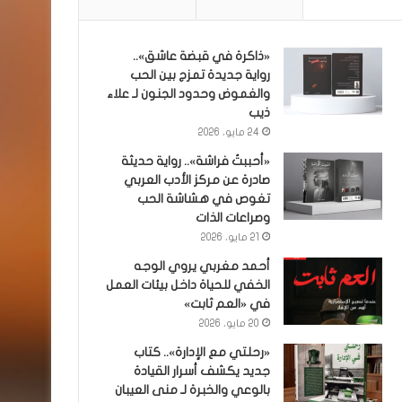
«ذاكرة في قبضة عاشق»..
رواية جديدة تمزج بين الحب
والغموض وحدود الجنون لـ علاء
ذيب
24 مايو، 2026
«أحببتُ فراشة».. رواية حديثة
صادرة عن مركز الأدب العربي
تغوص في هشاشة الحب
وصراعات الذات
21 مايو، 2026
أحمد مغربي يروي الوجه
الخفي للحياة داخل بيئات العمل
في «العم ثابت»
20 مايو، 2026
«رحلتي مع الإدارة».. كتاب
جديد يكشف أسرار القيادة
بالوعي والخبرة لـ منى العيبان