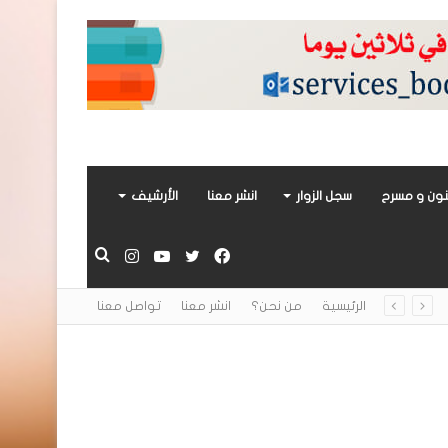
ون و مسرح
سجل الزوار
انشر معنا
الأرشيف
فيسبوك
تويتر
يوتيوب
انستقرام
بحث
الرئيسية
من نحن؟
انشر معنا
تواصل معنا
عن