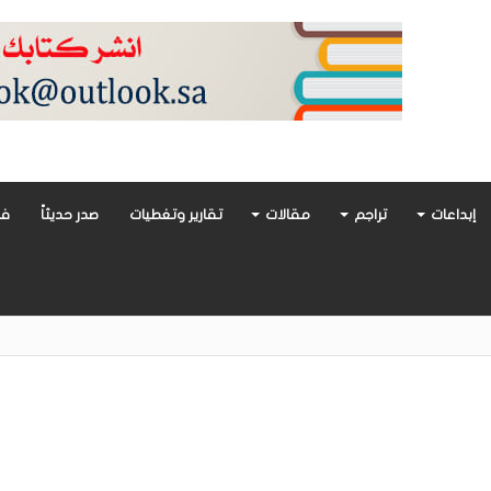
إبداعات
تراجم
مقالات
تقارير وتغطيات
صدر حديثاً
فن
أدب العربي تغوص في هشاشة الحب وصراعات الذات