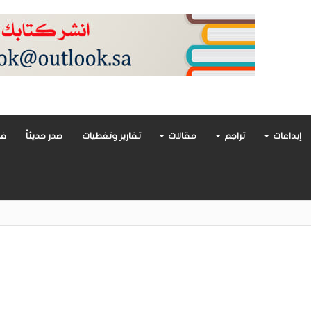
إبداعات
تراجم
مقالات
تقارير وتغطيات
صدر حديثاً
فن
أدب العربي تغوص في هشاشة الحب وصراعات الذات