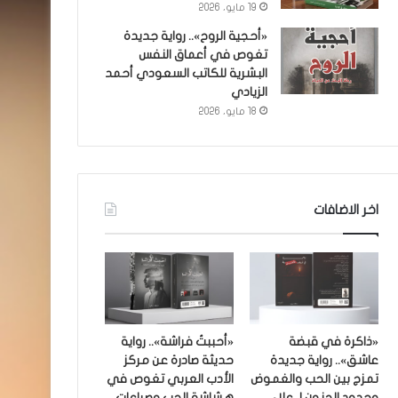
19 مايو، 2026
«أحجية الروح».. رواية جديدة
تغوص في أعماق النفس
البشرية للكاتب السعودي أحمد
الزيادي
18 مايو، 2026
اخر الاضافات
«ذاكرة في قبضة
«أحببتُ فراشة».. رواية
عاشق».. رواية جديدة
حديثة صادرة عن مركز
تمزج بين الحب والغموض
الأدب العربي تغوص في
وحدود الجنون لـ علاء
هشاشة الحب وصراعات