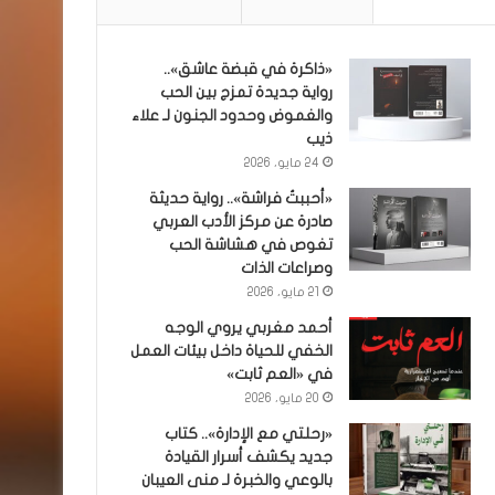
«ذاكرة في قبضة عاشق»..
رواية جديدة تمزج بين الحب
والغموض وحدود الجنون لـ علاء
ذيب
24 مايو، 2026
«أحببتُ فراشة».. رواية حديثة
صادرة عن مركز الأدب العربي
تغوص في هشاشة الحب
وصراعات الذات
21 مايو، 2026
أحمد مغربي يروي الوجه
الخفي للحياة داخل بيئات العمل
في «العم ثابت»
20 مايو، 2026
«رحلتي مع الإدارة».. كتاب
جديد يكشف أسرار القيادة
بالوعي والخبرة لـ منى العيبان