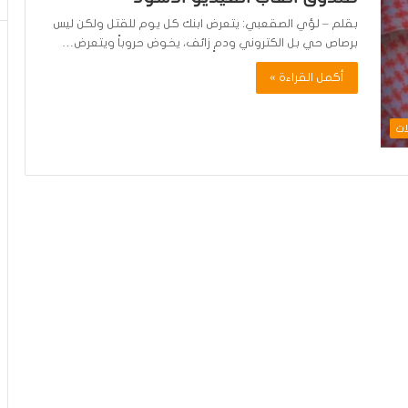
بقلم – لؤي الصقعبي: يتعرض ابنك كل يوم للقتل ولكن ليس
برصاص حي بل الكتروني ودمٍ زائف، يخوض حروباً ويتعرض…
أكمل القراءة »
ات