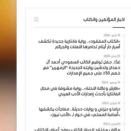
اخبار المؤلفين والكتاب
15 مايو، 2026
«الكتاب المفقود».. رواية فانتازية جديدة تكشف
أسرار دار أيتام تحاصرها اللعنات والجرائم
23 يناير، 2026
غدًا.. حفل توقيع الكاتب السعودي أحمد آل
حمدان وتدشين روايته الجديدة “الزمهرير” مع
خصم 50٪ على جميع الإصدارات
10 يونيو، 2024
«طارش وعائلة النحلة».. رواية مشوقة في مجال
الفانتازيا بأحدث إصدارات الأدب العربي
12 فبراير، 2024
دراما و ديزني و روايات حديثة.. مفاجآت يكشفها
«أسامة المسلم» في حوار لـ «الأدب نيوز»
5 فبراير، 2024
مؤلف مفتقد للحياة: الكتاب يوضح أعراض الاكتئاب