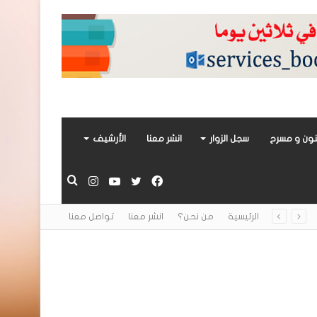
ون و مسرح
سجل الزوار
انشر معنا
الأرشيف
فيسبوك
تويتر
يوتيوب
انستقرام
بحث
الرئيسية
من نحن؟
انشر معنا
تواصل معنا
عن