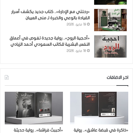
«رحلتي مع الإدارة».. كتاب جديد يكشف أسرار
القيادة بالوعي والخبرة لـ منى العيبان
19 مايو، 2026
«أحجية الروح».. رواية جديدة تغوص في أعماق
النفس البشرية للكاتب السعودي أحمد الزيادي
18 مايو، 2026
اخر الاضافات
«ذاكرة في قبضة عاشق».. رواية
«أحببتُ فراشة».. رواية حديثة