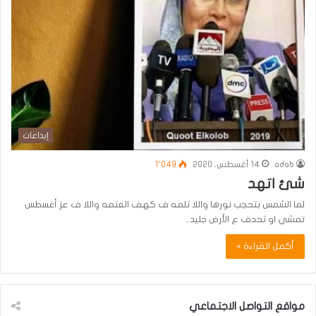
إبداعات
adab
14 أغسطس، 2020
1٬049
شئ اتهد
لما الشمس بتحجب نورها واللا تلمه ف كهف العتمه واللا ف عز أغسطس
تمشي او تحدف ع الأرض جليد..
أكمل القراءة »
مواقع التواصل الاجتماعي