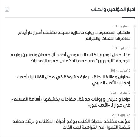
اخبار المؤلفين والكتاب
15 مايو، 2026
«الكتاب المفقود».. رواية فانتازية جديدة تكشف أسرار دار أيتام
تحاصرها اللعنات والجرائم
23 يناير، 2026
غدًا.. حفل توقيع الكاتب السعودي أحمد آل حمدان وتدشين روايته
الجديدة “الزمهرير” مع خصم 50٪ على جميع الإصدارات
10 يونيو، 2024
«طارش وعائلة النحلة».. رواية مشوقة في مجال الفانتازيا بأحدث
إصدارات الأدب العربي
12 فبراير، 2024
دراما و ديزني و روايات حديثة.. مفاجآت يكشفها «أسامة المسلم»
في حوار لـ «الأدب نيوز»
5 فبراير، 2024
مؤلف مفتقد للحياة: الكتاب يوضح أعراض الاكتئاب و يرشد صحابه
كيفية التحول من الكراهية لحب الذات