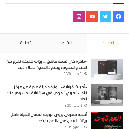
فيسبوك
تويتر
يوتيوب
انستقرام
الأخيرة
الأشهر
تعليقات
«ذاكرة في قبضة عاشق».. رواية جديدة تمزج بين
الحب والغموض وحدود الجنون لـ علاء ذيب
24 مايو، 2026
«أحببتُ فراشة».. رواية حديثة صادرة عن مركز
الأدب العربي تغوص في هشاشة الحب وصراعات
الذات
21 مايو، 2026
أحمد مغربي يروي الوجه الخفي للحياة داخل
بيئات العمل في «العم ثابت»
20 مايو، 2026