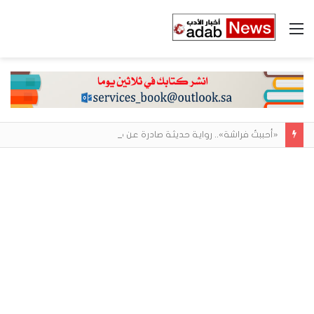
القائمة
«أحببتُ فراشة».. رواية حديثة صادرة عن مركز الأدب العربي تغوص في هشاشة الحب وصراعات الذات