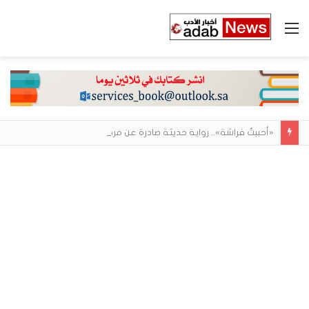
القائمة
«أحببتُ فراشة».. رواية حديثة صادرة عن مركز الأدب العربي تغوص في هشاشة الحب وصراعات الذات