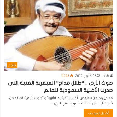
تراجم
adab
13 أكتوبر، 2020
1٬063
صوت الأرض .. “طلال مداح” العبقرية الفنية التي
صدرت الأغنية السعودية للعالم
مغني وملحن سعودي، لُقب بـ "قيثارة الشرق" و "صوت الأرض"، لما له من
تأثير هائل على الثقافة العربية في القرن…
أكمل القراءة »