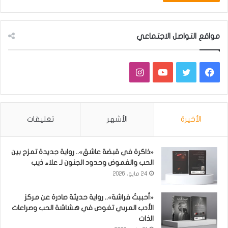
مواقع التواصل الاجتماعي
فيسبوك
تويتر
يوتيوب
انستقرام
الأخيرة
الأشهر
تعليقات
«ذاكرة في قبضة عاشق».. رواية جديدة تمزج بين
الحب والغموض وحدود الجنون لـ علاء ذيب
24 مايو، 2026
«أحببتُ فراشة».. رواية حديثة صادرة عن مركز
الأدب العربي تغوص في هشاشة الحب وصراعات
الذات