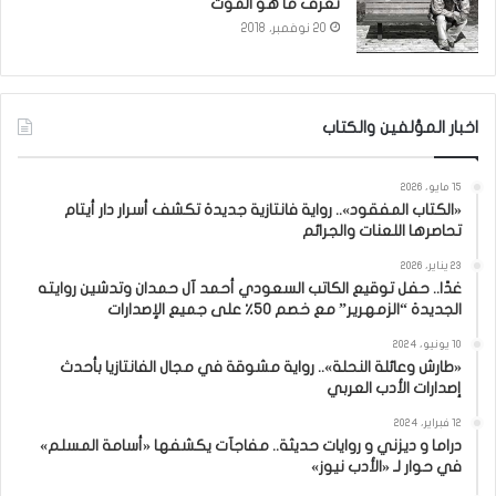
نعرف ما هو الموت
20 نوفمبر، 2018
اخبار المؤلفين والكتاب
15 مايو، 2026
«الكتاب المفقود».. رواية فانتازية جديدة تكشف أسرار دار أيتام
تحاصرها اللعنات والجرائم
23 يناير، 2026
غدًا.. حفل توقيع الكاتب السعودي أحمد آل حمدان وتدشين روايته
الجديدة “الزمهرير” مع خصم 50٪ على جميع الإصدارات
10 يونيو، 2024
«طارش وعائلة النحلة».. رواية مشوقة في مجال الفانتازيا بأحدث
إصدارات الأدب العربي
12 فبراير، 2024
دراما و ديزني و روايات حديثة.. مفاجآت يكشفها «أسامة المسلم»
في حوار لـ «الأدب نيوز»