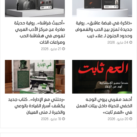
«ذاكرة في قبضة عاشق».. رواية
«أحببتُ فراشة».. رواية حديثة
جديدة تمزج بين الحب والغموض
صادرة عن مركز الأدب العربي
وحدود الجنون لـ علاء ذيب
تغوص في هشاشة الحب
وصراعات الذات
24 مايو، 2026
21 مايو، 2026
أحمد مغربي يروي الوجه
«رحلتي مع الإدارة».. كتاب جديد
الخفي للحياة داخل بيئات العمل
يكشف أسرار القيادة بالوعي
في «العم ثابت»
والخبرة لـ منى العيبان
20 مايو، 2026
19 مايو، 2026