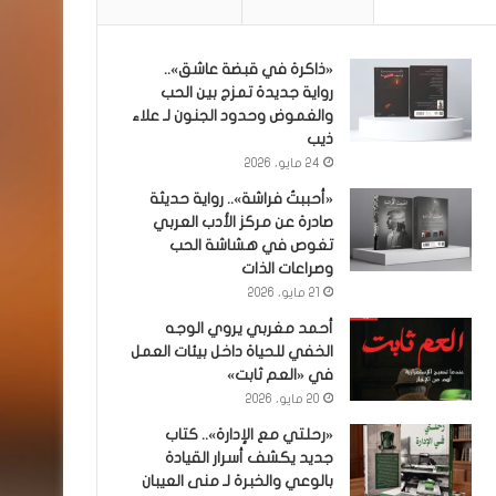
«ذاكرة في قبضة عاشق»..
رواية جديدة تمزج بين الحب
والغموض وحدود الجنون لـ علاء
ذيب
24 مايو، 2026
«أحببتُ فراشة».. رواية حديثة
صادرة عن مركز الأدب العربي
تغوص في هشاشة الحب
وصراعات الذات
21 مايو، 2026
أحمد مغربي يروي الوجه
الخفي للحياة داخل بيئات العمل
في «العم ثابت»
20 مايو، 2026
«رحلتي مع الإدارة».. كتاب
جديد يكشف أسرار القيادة
بالوعي والخبرة لـ منى العيبان