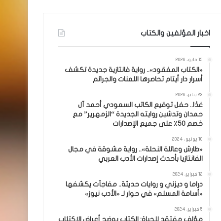
اخبار المؤلفين والكتاب
15 مايو، 2026
«الكتاب المفقود».. رواية فانتازية جديدة تكشف
أسرار دار أيتام تحاصرها اللعنات والجرائم
23 يناير، 2026
غدًا.. حفل توقيع الكاتب السعودي أحمد آل
حمدان وتدشين روايته الجديدة “الزمهرير” مع
خصم 50٪ على جميع الإصدارات
10 يونيو، 2024
«طارش وعائلة النحلة».. رواية مشوقة في مجال
الفانتازيا بأحدث إصدارات الأدب العربي
12 فبراير، 2024
دراما و ديزني و روايات حديثة.. مفاجآت يكشفها
«أسامة المسلم» في حوار لـ «الأدب نيوز»
5 فبراير، 2024
مؤلف مفتقد للحياة: الكتاب يوضح أعراض الاكتئاب