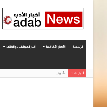
الرئيسية
الأخبار الثقافية
أخبار المؤلفين والكتاب
«أحببتُ فراشة».. رواية حديثة صادرة عن مركز ال
أخبار عاجلة