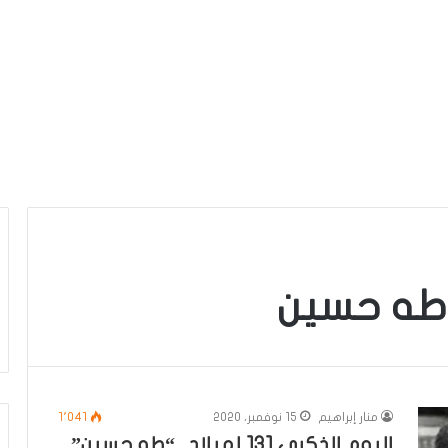
 طه حسين
منار إبراهيم
15 نوفمبر، 2020
1٬041
اليوم الذكرى 131 لميلاد.. “طه حسين”