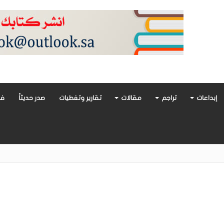
إبداعات
تراجم
مقالات
تقارير وتغطيات
صدر حديثاً
فن
أدب العربي تغوص في هشاشة الحب وصراعات الذات