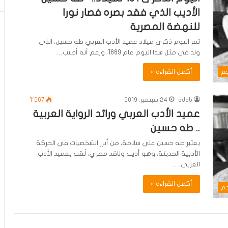
الأديب الذي فقد بصره فصار نورا
للنهضة المصرية
تمر اليوم ذكرى ميلاد عميد الأدب العربي طه حسين، الذى
ولد في مثل هذا اليوم عام 1889، ورغم أنه أصيب…
أكمل القراءة »
جم
adab
24 سبتمبر، 2019
1٬267
عميد الأدب العربي ورائد الرواية العربية
.. طه حسين
يعتبر طه حسين علي سلامة، من أبرز الشخصيات في الحركة
الأدبية الحديثة، وهو أديب وناقد مصري، لُقب بعميد الأدب
العربي.…
أكمل القراءة »
جم