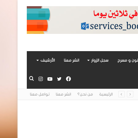
ون و مسرح
سجل الزوار
انشر معنا
الأرشيف
فيسبوك
تويتر
يوتيوب
انستقرام
بحث
الرئيسية
من نحن؟
انشر معنا
تواصل معنا
عن