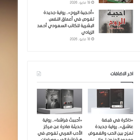
19 مايو، 2026
«أحجية الروح».. رواية جديدة
تغوص في أعماق النفس
البشرية للكاتب السعودي أحمد
الزيادي
18 مايو، 2026
اخر الاضافات
«ذاكرة في قبضة
«أحببتُ فراشة».. رواية
عاشق».. رواية جديدة
حديثة صادرة عن مركز
تمزج بين الحب والغموض
الأدب العربي تغوص في
وحدود الجنون لـ علاء
هشاشة الحب وصراعات