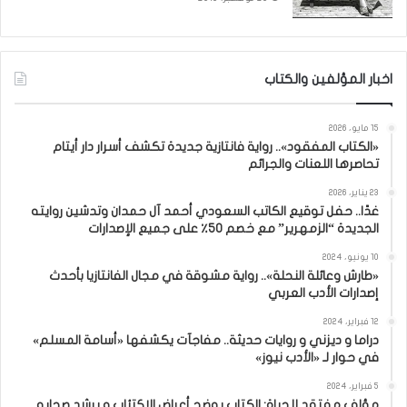
اخبار المؤلفين والكتاب
15 مايو، 2026
«الكتاب المفقود».. رواية فانتازية جديدة تكشف أسرار دار أيتام
تحاصرها اللعنات والجرائم
23 يناير، 2026
غدًا.. حفل توقيع الكاتب السعودي أحمد آل حمدان وتدشين روايته
الجديدة “الزمهرير” مع خصم 50٪ على جميع الإصدارات
10 يونيو، 2024
«طارش وعائلة النحلة».. رواية مشوقة في مجال الفانتازيا بأحدث
إصدارات الأدب العربي
12 فبراير، 2024
دراما و ديزني و روايات حديثة.. مفاجآت يكشفها «أسامة المسلم»
في حوار لـ «الأدب نيوز»
5 فبراير، 2024
مؤلف مفتقد للحياة: الكتاب يوضح أعراض الاكتئاب و يرشد صحابه