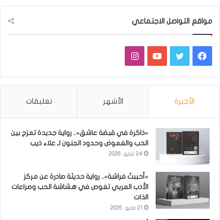
مواقع التواصل الاجتماعي
فيسبوك
تويتر
يوتيوب
انستقرام
الأخيرة
الأشهر
تعليقات
«ذاكرة في قبضة عاشق».. رواية جديدة تمزج بين
الحب والغموض وحدود الجنون لـ علاء ذيب
24 مايو، 2026
«أحببتُ فراشة».. رواية حديثة صادرة عن مركز
الأدب العربي تغوص في هشاشة الحب وصراعات
الذات
21 مايو، 2026