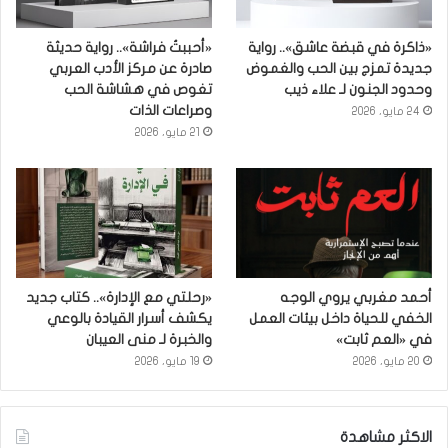
«ذاكرة في قبضة عاشق».. رواية
«أحببتُ فراشة».. رواية حديثة
جديدة تمزج بين الحب والغموض
صادرة عن مركز الأدب العربي
وحدود الجنون لـ علاء ذيب
تغوص في هشاشة الحب
وصراعات الذات
24 مايو، 2026
21 مايو، 2026
أحمد مغربي يروي الوجه
«رحلتي مع الإدارة».. كتاب جديد
الخفي للحياة داخل بيئات العمل
يكشف أسرار القيادة بالوعي
في «العم ثابت»
والخبرة لـ منى العيبان
20 مايو، 2026
19 مايو، 2026
الاكثر مشاهدة