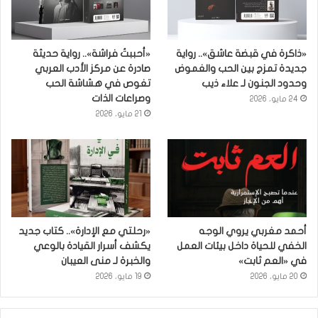
«ذاكرة في قبضة عاشق».. رواية
«أحببتُ فراشة».. رواية حديثة
جديدة تمزج بين الحب والغموض
صادرة عن مركز الأدب العربي
وحدود الجنون لـ علاء ذيب
تغوص في هشاشة الحب
وصراعات الذات
24 مايو، 2026
21 مايو، 2026
أحمد مغربي يروي الوجه
«رحلتي مع الإدارة».. كتاب جديد
الخفي للحياة داخل بيئات العمل
يكشف أسرار القيادة بالوعي
في «العم ثابت»
والخبرة لـ منى العيبان
20 مايو، 2026
19 مايو، 2026