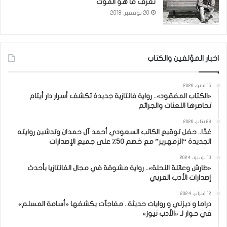
نعرف ما هو الموت
20 نوفمبر، 2018
اخبار المؤلفين والكتاب
15 مايو، 2026
«الكتاب المفقود».. رواية فانتازية جديدة تكشف أسرار دار أيتام
تحاصرها اللعنات والجرائم
23 يناير، 2026
غدًا.. حفل توقيع الكاتب السعودي أحمد آل حمدان وتدشين روايته
الجديدة “الزمهرير” مع خصم 50٪ على جميع الإصدارات
10 يونيو، 2024
«طارش وعائلة النحلة».. رواية مشوقة في مجال الفانتازيا بأحدث
إصدارات الأدب العربي
12 فبراير، 2024
دراما و ديزني و روايات حديثة.. مفاجآت يكشفها «أسامة المسلم»
في حوار لـ «الأدب نيوز»