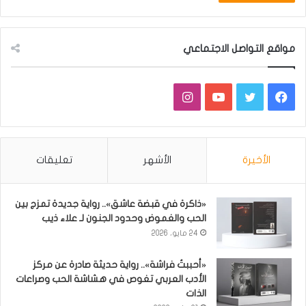
مواقع التواصل الاجتماعي
فيسبوك
تويتر
يوتيوب
انستقرام
الأخيرة
الأشهر
تعليقات
«ذاكرة في قبضة عاشق».. رواية جديدة تمزج بين
الحب والغموض وحدود الجنون لـ علاء ذيب
24 مايو، 2026
«أحببتُ فراشة».. رواية حديثة صادرة عن مركز
الأدب العربي تغوص في هشاشة الحب وصراعات
الذات