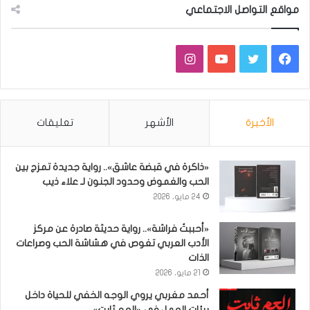
مواقع التواصل الاجتماعي
فيسبوك
تويتر
يوتيوب
انستقرام
الأخيرة
الأشهر
تعليقات
«ذاكرة في قبضة عاشق».. رواية جديدة تمزج بين
الحب والغموض وحدود الجنون لـ علاء ذيب
24 مايو، 2026
«أحببتُ فراشة».. رواية حديثة صادرة عن مركز
الأدب العربي تغوص في هشاشة الحب وصراعات
الذات
21 مايو، 2026
أحمد مغربي يروي الوجه الخفي للحياة داخل
بيئات العمل في «العم ثابت»