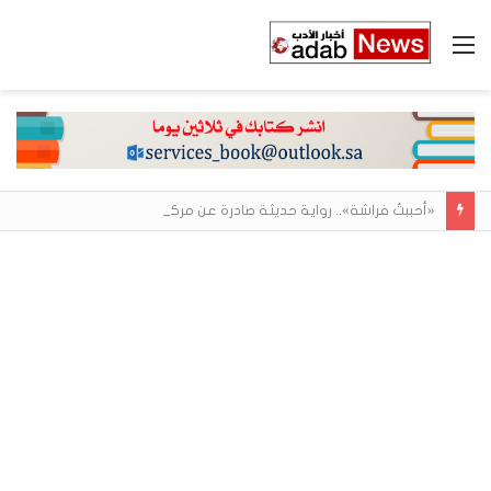
القائمة
«أحببتُ فراشة».. رواية حديثة صادرة عن مركز الأدب العربي تغوص في هشاشة الحب وصراعات الذات