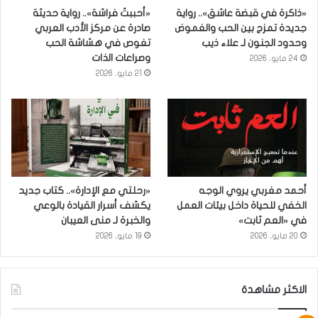
«ذاكرة في قبضة عاشق».. رواية
«أحببتُ فراشة».. رواية حديثة
جديدة تمزج بين الحب والغموض
صادرة عن مركز الأدب العربي
وحدود الجنون لـ علاء ذيب
تغوص في هشاشة الحب
وصراعات الذات
24 مايو، 2026
21 مايو، 2026
أحمد مغربي يروي الوجه
«رحلتي مع الإدارة».. كتاب جديد
الخفي للحياة داخل بيئات العمل
يكشف أسرار القيادة بالوعي
في «العم ثابت»
والخبرة لـ منى العيبان
20 مايو، 2026
19 مايو، 2026
الاكثر مشاهدة