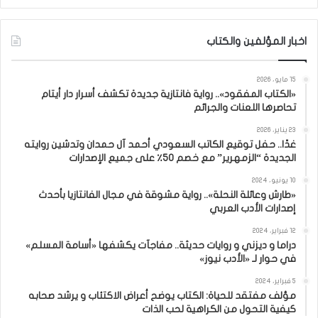
اخبار المؤلفين والكتاب
15 مايو، 2026
«الكتاب المفقود».. رواية فانتازية جديدة تكشف أسرار دار أيتام
تحاصرها اللعنات والجرائم
23 يناير، 2026
غدًا.. حفل توقيع الكاتب السعودي أحمد آل حمدان وتدشين روايته
الجديدة “الزمهرير” مع خصم 50٪ على جميع الإصدارات
10 يونيو، 2024
«طارش وعائلة النحلة».. رواية مشوقة في مجال الفانتازيا بأحدث
إصدارات الأدب العربي
12 فبراير، 2024
دراما و ديزني و روايات حديثة.. مفاجآت يكشفها «أسامة المسلم»
في حوار لـ «الأدب نيوز»
5 فبراير، 2024
مؤلف مفتقد للحياة: الكتاب يوضح أعراض الاكتئاب و يرشد صحابه
كيفية التحول من الكراهية لحب الذات